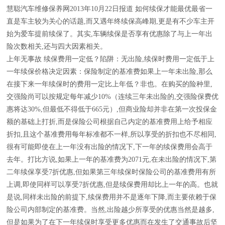
慧聪汽车维修保养网2013年10月22日报道 如何续保才能最优最省一
直是车主较为关心的话题,而又遇年终续保高峰期,更是有不少车主开
始为爱车提前续保了。其实,车辆续保是否享有优惠除了与上一年出
险次数相关,还与四大因素相关。
上年无事故 续保费用一定低？陷阱：无出险,续保时费用一定低于上
一年续保价格决定因素：保险制定的基准费如果上一年未出险,那么
在接下来一年续保时的费用一定比上年低？非也。在购买的险种里,
交强险尚可以按规定每年减少10%（连续三年未出险的,交强险保费优
惠将达30%,但最低不得低于665元）,但商业险却并非在第一次投保金
额的基础上打折,而是保险公司根据自己内定的基准费用上给予相应
折扣,且这个基准费用每年标准都不一样,所以享受的折扣也不尽相同,
很有可能即使在上一年没有出险的情况下,下一年的续保费用会高于
去年。打比方说,如果上一年的基准费为2071元,在未出险的情况下,第
二年续保享受7折优惠,但如果第三年续保时保险公司的基准费用有所
上调,即使同样可以享受7折优惠,但是续保费用却比上一年的高。也就
是说,同样未出险的前提下,续保费用并不是逐年下降,而主要依赖于保
险公司内部制定的基准费。当然,出险越少所享受的优惠当然是越多,
但是如果为了在下一年续保时享受更多优惠而在发生了交通事故后坚