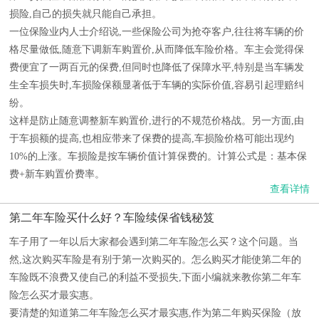
损险,自己的损失就只能自己承担。
一位保险业内人士介绍说,一些保险公司为抢夺客户,往往将车辆的价
格尽量做低,随意下调新车购置价,从而降低车险价格。车主会觉得保
费便宜了一两百元的保费,但同时也降低了保障水平,特别是当车辆发
生全车损失时,车损险保额显著低于车辆的实际价值,容易引起理赔纠
纷。
这样是防止随意调整新车购置价,进行的不规范价格战。另一方面,由
于车损额的提高,也相应带来了保费的提高,车损险价格可能出现约
10%的上涨。车损险是按车辆价值计算保费的。计算公式是：基本保
费+新车购置价费率。
查看详情
第二年车险买什么好？车险续保省钱秘笈
车子用了一年以后大家都会遇到第二年车险怎么买？这个问题。当
然,这次购买车险是有别于第一次购买的。怎么购买才能使第二年的
车险既不浪费又使自己的利益不受损失,下面小编就来教你第二年车
险怎么买才最实惠。
要清楚的知道第二年车险怎么买才最实惠,作为第二年购买保险（放