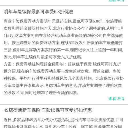
明年车险续保最多可享受6.8折优惠
商业车险保费浮动方案明年元旦起实施,最低可享受6.8折；实施理赔
次数和理赔金额双挂钩昨天,北京行业协会公布了调整后的,从明年1月
1日起,这套方案将由在京经营机动车商业保险的29家公司自主选择使
用。按照调整后的保费浮动方案,连续5年没发生赔款的车主最低能打
三折,但明年是浮动方案实行的第一年,理赔记录只往上追溯一年时间,
因此,明年车主续保时最多可享受六八折优惠。
方案：保费浮动挂钩理赔金额影响：赔款低于保费 续保可再打九折
据介绍,现在的车险保费浮动主要与发生赔款次数、理赔金额、多险
种投保、平均年行驶里程和特殊风险几个因素挂钩。北京保险行业协
会车险部主任李枫表示,考虑到车主的意见,浮动方案调整了理赔次数
的系数区间,同时还增加了理赔金额的因素。
查看详情
4S店垄断新车保险 车险续保可享受折扣优惠
近日,多家品牌4S店举办代办优惠活动,提出汽车可享受折扣优惠,并可
获得油卡及高额大礼包,吸引不少车主投保。据了解,目前新车首次因