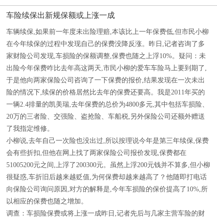
车险续保出新规保额或上涨一成
车辆续保,如果前一年度未出险理赔,本该比上一年保费低,但市民小柳
在今年续保的过程中发现自己的保费没降反涨。昨日,记者咨询了多
家财险公司发现,车损险的保额调整,保费也随之上浮10%。疑问：未
出险今年保费咋比去年高这两天,市民小柳的爱车车险马上要到期了,
于是他向两家保险公司咨询了一下保费的报价,结果发现在一次未出
险的情况下,续保的价格居然比去年的保费还要高。我是2011年买的
一辆2.4排量的凯美瑞,去年保费的总价为4800多元,其中包括车损险、
20万的三者险、交强险、盗抢险、车船税,另外保险公司还额外赠送
了我指定维修。
小柳说,去年自己一次险也没出过,所以按理说今年是第三年续保,保费
会有些折扣,但他在网上找了两家保险公司报价发现,保费都在
51005200元之间,上浮了200300元。虽然上浮200元钱并不算多,但小柳
很疑惑,车折旧后越来越贬值,为何保费却越来越高了？他随即打电话
向保险公司询问原因,对方的解释是,今年车损险的保价提高了10%,所
以相应的保费也随之增加。
调查：车损险保费或将上涨一成昨日,记者先后与几家主营车险的财