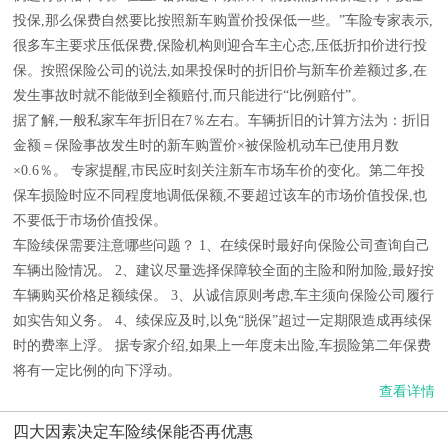
投保,那么保费自然要比按照新车购置价投保低一些。”车险专家表示,
很多车主要求压低保费,保险机构则迎合车主心态,压低折扣价进行投
保。按照保险公司的说法,如果投保时的折旧价与新车价差额过多,在
发生事故时就不能做到全额赔付,而只能进行“比例赔付”。
据了解,一般私家车年折旧在7％左右。车辆折旧的计算方法为：折旧
金额＝保险事故发生时的新车购置价×被保险机动车已使用月数
×0.6％。 专家提醒,市民应时刻关注新车市场车价的变化。第二年投
保车损险时应不同程度地调低保额,不要超过该车的市场价值投保,也
不要低于市场价值投保。
车险续保需要注意哪些问题？ 1、在续保时最好向保险公司查询自己
车辆出险情况。 2、建议尽量选择保障较全面的主险和附加险,最好按
车辆购买价格足额续保。 3、从诚信原则考虑,车主须向保险公司履行
如实告知义务。 4、续保应及时,以免“脱保”超过一定期限造成再续保
时的费率上浮。 据专家介绍,如果上一年度未出险,车损险第二年保费
将有一定比例的向下浮动。
查看详情
四大因素决定车险续保能否再优惠