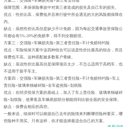
方案二：交强险+车辆损失险+第三者责任险
保障范围：承保保险事故中对第三者造成的损失及自己车的损失。
优点：性价比高，保费低并且将行驶中所会遇见的大的风险都保障在
内。
缺点：虽然性价比高但是缺少不计免赔，因为每起交通事故里保险公
司都会有5%-20%的免赔率，得不到全额赔偿。
方案三：交强险+车辆损失险+第三者责任险+不计免赔特约险
优点：车险续保方案中这四种组合可以说是性价比最高的组合，而且
保费也不高。这种搭配被多数客户青睐。
缺点：虽说性价比最高但是保障项目太少，不怎么适用于高档车，也
不适用于新手车主。
方案四：交强险+车辆损失险+第三者责任险+不计免赔特约险+车上
责任险+玻璃单独破碎险+全车盗抢险+划痕险
优点：在经济投保方案的基础上，加入了车上责任险、玻璃单独破碎
险+划痕险，使乘客及车辆易损部分都能得到比较全面的安全保障。
缺点：保费会相应的高些。
一般来说，续保时可以根据自己去年的险情来判断哪些险种要买，哪
些险种不用买。只有这样，你才能选择最适合自己的方案。
查看详情