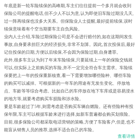
年底是新一轮车险续保的高峰期,车主们往往提前一个多月就会收到
保险公司的提醒电话,但不少人不以为意,认为即使旧车险过期没几天,
过一阵再续保也没多大关系。但保险业人士提醒,最好提前续保,误时
续保意味着有个空当期要车主自负风险。
业内人士介绍,车险过期保险公司是不会进行赔付的,如在这期间发生
事故,自身要承担巨大的经济损失,非常不划算。因此,首次投保后,最好
记住投保的日期,方便以后续保,不会因为保险过期,自身遭罪。
此外,很多车主认为到了年末车险续保,只要延续上一年的保险交钱就
可以,但实际上之前购买的车险,并不一定完全符合车主需求。车险续
保要把上一年的投保重新核查,看一下需要增加哪些险种、哪些车险
的购买可以减掉。可根据新的一年车的用途有无发生变化、停放地
点、车龄等等综合考虑。比如自己的车停放在地下车库或是容易浸水
的地方等,就要考虑购买车损险和涉水险。
要是车龄超过了5年,则需考虑是否购买车辆自燃险。还有些险种有投
保年限,车主可以根据车龄来进行选择,如新车普遍都会购买划痕险。
目前,很多保险公司都采取电话营销的策略,方便了车险客户,但是,也不
能盲从销售人员的推荐,选择不适合自己的车险。
查看详情