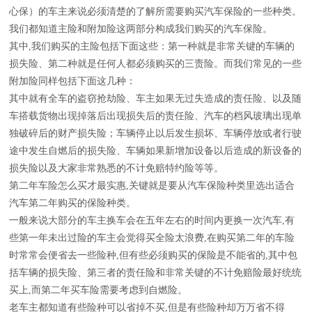
心保）的车主来说必须清楚的了解所需要购买汽车保险的一些种类。
我们都知道主险和附加险这两部分构成我们购买的汽车保险。
其中,我们购买的主险包括下面这些：第一种就是非常关键的车辆的
损失险、第二种就是任何人都必须购买的三责险。而我们常见的一些
附加险同样包括下面这几种：
其中就有全车的盗窃抢劫险、车主如果无过失造成的责任险、以及随
车搭载货物出现掉落后出现损失后的责任险、汽车的档风玻璃出现单
独破碎后的财产损失险；车辆停止以后发生损坏、车辆停放或者行驶
途中发生自燃后的损失险、车辆如果新增加设备以后造成的新设备的
损失险以及大家非常熟悉的不计免赔特约险等等。
第二年车险怎么买才最实惠,关键就是要从汽车保险种类里选出适合
汽车第二年购买的保险种类。
一般来说大部分的车主换车会在五年左右的时间内更换一次汽车,有
些第一年未出过险的车主会觉得买全险太浪费,在购买第二年的车险
时常常会便省去一些险种,但有些必须购买的保险是不能省的,其中包
括车辆的损失险、第三者的责任险和非常关键的不计免赔险最好统统
买上,而第二年买车险需要考虑到自燃险。
老车主都知道有些险种可以省掉不买,但是有些险种却万万省不得