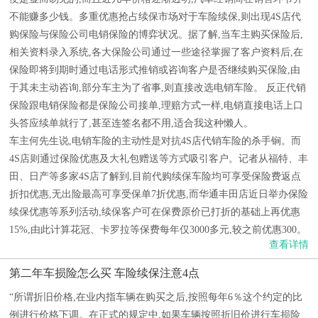
不能赚多少钱。多重优惠抢占续保市场对于车险续保,则出现4S店代
购保险与保险公司电销保险的博弈状况。据了解,当车主购买保险后,
相关资料录入系统,各大保险公司通过一些途径掌握了客户资料后,在
保险即将到期时通过电话形式推销或咨询客户是否继续购买保险,由
于其未主动咨询,部分车主为了省事,则直接改选电销车险。 反正代销
保险跟电销保险都是保险公司接单,理赔方式一样,电销直接电话上口
头答应续单就行了,甚至连签名都不用,适合我这种懒人。
车主何先生说,电销车险的主动性是对抗4S店代销车险的杀手锏。而
4S店则通过保险优惠及大礼包赠送等方式吸引客户。记者从福特、丰
田、日产等多家4S店了解到,目前代购续保车险均可享受保险费返点
折扣优惠,无出险最高可享受保单7折优惠,而华通丰田店近日举办保险
续保优惠等系列活动,续保客户可在保费原价已打折的基础上再优惠
15%,由此计算花冠、卡罗拉等保费每年仅3000多元,较之前优惠300。
查看详情
第二年车损险怎么买 车险续保注意4点
“所谓折旧价格,在业内指车辆在购买之后,按照每年6％这个约定的比
例进行价格下调。在正式的规定中,如果车辆按照折旧价进行车损险