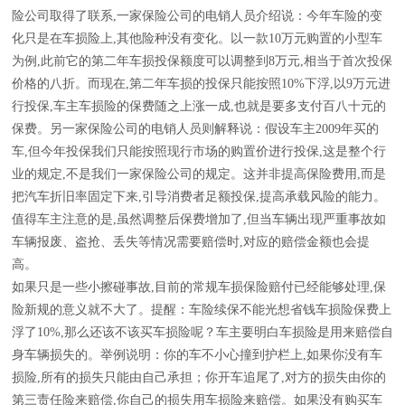
险公司取得了联系,一家保险公司的电销人员介绍说：今年车险的变
化只是在车损险上,其他险种没有变化。以一款10万元购置的小型车
为例,此前它的第二年车损投保额度可以调整到8万元,相当于首次投保
价格的八折。而现在,第二年车损的投保只能按照10%下浮,以9万元进
行投保,车主车损险的保费随之上涨一成,也就是要多支付百八十元的
保费。另一家保险公司的电销人员则解释说：假设车主2009年买的
车,但今年投保我们只能按照现行市场的购置价进行投保,这是整个行
业的规定,不是我们一家保险公司的规定。这并非提高保险费用,而是
把汽车折旧率固定下来,引导消费者足额投保,提高承载风险的能力。
值得车主注意的是,虽然调整后保费增加了,但当车辆出现严重事故如
车辆报废、盗抢、丢失等情况需要赔偿时,对应的赔偿金额也会提
高。
如果只是一些小擦碰事故,目前的常规车损保险赔付已经能够处理,保
险新规的意义就不大了。提醒：车险续保不能光想省钱车损险保费上
浮了10%,那么还该不该买车损险呢？车主要明白车损险是用来赔偿自
身车辆损失的。举例说明：你的车不小心撞到护栏上,如果你没有车
损险,所有的损失只能由自己承担；你开车追尾了,对方的损失由你的
第三责任险来赔偿,你自己的损失用车损险来赔偿。如果没有购买车