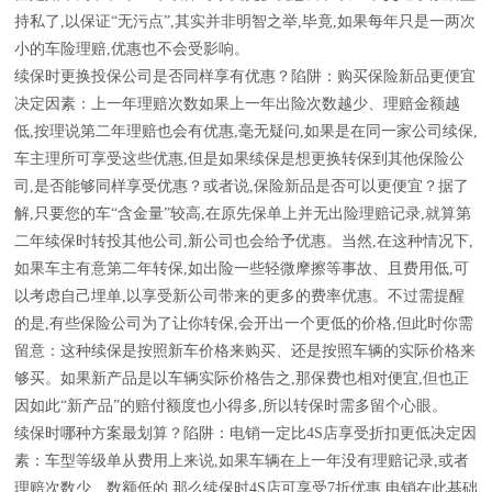
持私了,以保证“无污点”,其实并非明智之举,毕竟,如果每年只是一两次
小的车险理赔,优惠也不会受影响。
续保时更换投保公司是否同样享有优惠？陷阱：购买保险新品更便宜
决定因素：上一年理赔次数如果上一年出险次数越少、理赔金额越
低,按理说第二年理赔也会有优惠,毫无疑问,如果是在同一家公司续保,
车主理所可享受这些优惠,但是如果续保是想更换转保到其他保险公
司,是否能够同样享受优惠？或者说,保险新品是否可以更便宜？据了
解,只要您的车“含金量”较高,在原先保单上并无出险理赔记录,就算第
二年续保时转投其他公司,新公司也会给予优惠。当然,在这种情况下,
如果车主有意第二年转保,如出险一些轻微摩擦等事故、且费用低,可
以考虑自己埋单,以享受新公司带来的更多的费率优惠。不过需提醒
的是,有些保险公司为了让你转保,会开出一个更低的价格,但此时你需
留意：这种续保是按照新车价格来购买、还是按照车辆的实际价格来
够买。如果新产品是以车辆实际价格告之,那保费也相对便宜,但也正
因如此“新产品”的赔付额度也小得多,所以转保时需多留个心眼。
续保时哪种方案最划算？陷阱：电销一定比4S店享受折扣更低决定因
素：车型等级单从费用上来说,如果车辆在上一年没有理赔记录,或者
理赔次数少、数额低的,那么续保时4S店可享受7折优惠,电销在此基础