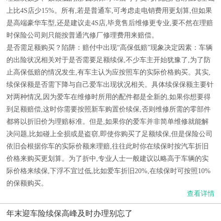
上比4S店少15%。所有,若是普通车,可考虑走电销费用更划算,但如果
是高端豪华车型,还是建议走4S店,毕竟售后维修更专业,要不然在理赔
时保险公司则只能按普通汽修厂修理费用来赔偿。
是否需足额购买？陷阱：赔付中出现“高保低赔”现象决定因素：车辆
的出险状况相关对于是否需要足额续保,不少车主开始犹豫了,为了防
止高保低赔的情况发生,有车主认为应按照车的实际价格购买。其实,
续保保额是否需下降与自己爱车出现状况相关。具体续保保额主要针
对两种情况,因为爱车在维修时所用的配件都是全新的,如果你想要得
到足额赔偿,这时你需要按照新车购置价续保,否则维修所需的零部件
都将以折旧价为理赔标准。但是,如果你的爱车并非简单维修就能解
决问题,比如碰上全损或是盗窃,即使你购买了足额续保,但是保险公司
依旧会根据你车的实际价额来理赔,往往此时你在续保时按汽车折旧
价格来购买更划算。为了折中,专业人士一般建议以略高于车辆的实
际价格来续保,下浮不宜过低,比如爱车折旧20%,在续保时可按照10%
的保额购买。
查看详情
年末迎车险续保高峰及时办理别忘了