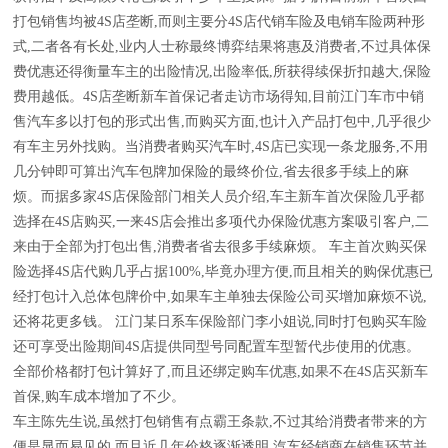
打包销售均被4S店垄断,而则主要分4S店代销车险及电销车险两种形
式,二者各有长处,业内人士称最终博弈结果将惠及消费者,不过具体保
费优惠还得衡量车主的出险情况,出险率低,所获得续保折扣越大,保险
费用越低。4S店垄断新车首保记者走访市场得知,目前江门车市中销
售汽车多以打包的形式出售,而购买方面,也计入产品打包中,几乎很少
有车主另外找购。当消费者购买汽车时,4S店已实现一条龙服务,不用
几分钟即可算出汽车包牌加保险的最终价位,省去很多手续上的麻
烦。而据多家4S店保险部门相关人员介绍,车主新车首次保险几乎都
选择在4S店购买,一来4S店会推出多项代办保险优惠方案吸引客户,二
来由于全部为打包出售,消费者省去很多手续麻烦。 车主首次购买保
险选择4S店代购几乎占据100%,毕竟办理方便,而且相关的购保优惠已
经打包计入总体包牌价中,如果车主单独去保险公司买增加麻烦不说,
还将花更多钱。 江门某日系车保险部门李小姐说,同时打包购买车险
还可享受出险期间4S店提供同型号同配置车型暂代步使用的优惠。
全部价格都打包计算好了,而且还绑定购车优惠,如果不在4S店买新车
首保,购车成本增加了不少。
车主陈先生说,虽然打包销售有点霸王条款,不过其给消费者带来的方
便是显而易见的,而且近几年价格逐渐透明,汽车经销商在销售环节并