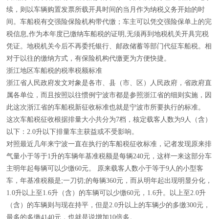
续，则以车辆购置发票所载开具时间的当月作为纳税义务开始的时
间。车船税有交强险保险机构带代缴；车主可以凭交强险保单上的完
税信息,作为本年度已缴纳车船税的证明,无须再到地税机关开具完税
凭证。地税机关今后不再委托银行、邮政储蓄等部门代征车船税。相
对于以往的缴纳方式，有保险机构代缴更为方便快捷。
浙江地区车船税的税率税额标准
浙江省人民政府发文对象是各市、县（市、区）人民政府，省政府直
属各单位，而且按照以往惯例宁波市都是参照浙江省的细则实施，因
此这次浙江省的车船税新征收标准也就是宁波市所要执行的标准。
这次车船税征收根据排量大小共分为7档，核定载客人数为9人（含）
以下：2.0升以下排量车主获益或不受影响。
对照最近几年来宁波一直在执行的车船税征收标准，记者发现原来排
气量小于等于1升的车辆年基准税额是每辆240元，这样一来这部分车
主明年起每辆可以少缴60元。 原来载客人数小于等于9人的小型客
车，年基准税额是;一刀切;的每辆360元，而从明年起出现明显分化，
1.0升以上至1.6升（含）的车辆可以少缴60元，1.6升。以上至2.0升
（含）的车辆则与现在持平，但是2.0升以上的车辆少的多缴300元，
最多的多缴4140元，也就是说增加10倍多。