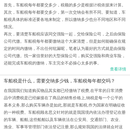
首先，车船税每年都要交多少，税额的多少是根据计税依据来计算。
其次，车船税每年都要交多少，第一次交纳会有所不同。要知道，车
船税具体的标准还要各地来制定，所以缴纳多少也分不同地区和不同
情况。
再次，要清楚车船税应该同交强险一起，交给保险公司，之后由保险
公司代缴。车船税每年都要缴纳这个大家清楚，但是如何能确保在规
定的时间内缴纳，不出任何纰漏呢，笔者认为最好的方式就是由保险
公司代缴。找一家信誉好的大型保险公司，购买交强险和商业车险，
还能完成车船税的缴纳，车主完全不必操心太多的事。
查看详情
车船税是什么，需要交纳多少钱，车船税每年都交吗？
在我国我们知道购买物品其实都已经缴纳了税费,在平常的日常消费
品中消费税是已经嫁接在了商品的销售价格上,纳税是每一个公平的
基本义务,那么购买车辆亦是如此,那就是车船税,作为国家在明确征收
的一种税费。车船税顾名思义针对的就是我国境内依法办理登记在册
的车辆、船舶,这些船舶以及车辆依法在公安局、交通部门、农业、
渔业、军事等管理部门依法登记注册,那么规矩我国的法律就会对这