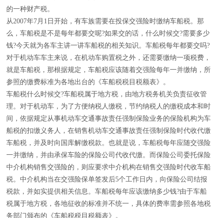
的一种财产税。
从2007年7月1日开始，有车族需要在投保交强险时缴纳车船税。那
么，车船税是不是每年都要交呢?如果交的话，什么时候交?需要多少
钱?今天就为各车主讲一讲车船税的相关知识。车船税每年都要交吗?
对于机动车车主来说，在机动车购置税之外，还需要缴纳一项税费，
就是车船税，那根据规定，车船税应该随着交强险每年一并缴纳，所
参照的缴费标准为各地出台的《车船税税目税额表》。
车船税什么时候交?车船税属于地方税，由地方税务机关负责征收管
理。对于机动车，为了方便纳税人缴税，节约纳税人的缴税成本和时
间，依据规定从事机动车交通事故责任强制保险业务的保险机构为车
船税的扣缴义务人，在销售机动车交通事故责任强制保险时代收代缴
车船税，并及时向国库解缴税款。也就是说，车船税每年应随交强险
一并缴纳，并由承保车险的保险公司代收代缴。而保险公司委托保险
中介机构销售交强险的，则应要求中介机构在销售交强险时代收车船
税。中介机构当在交强险保单签发后5个工作日内，向保险公司结报
税款，并如实提供相关信息。车船税每年应该缴纳多少钱?由于车船
税属于地方税，各地征收的标准并不统一，具体的费率需参照各地税
务部门颁布的《车船税税目税额表》。