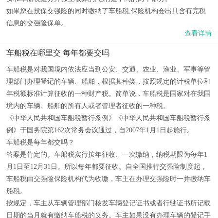
如果您在投保交强险的同时缴纳了车船税,保险机构会出具含有完税
信息的交强险保单。
查看详情
车船税在哪里交 每年都要交吗
车船税是对我国境内依法应当到公安、交通、农业、渔业、军事等管
理部门办理登记的车辆、船舶，根据其种类，按照规定的计税单位和
年税额标准计算征收的一种财产税。简单说，车船税是国家对在我国
境内的车辆、船舶的所有人或者管理者征收的一种税。
《中华人民共和国车船税暂行条例》《中华人民共和国车船税暂行条
例》于国务院第162次常务会议通过，自2007年1月1日起施行。
车船税是每年都交吗？
答案是肯定的。车船税实行按年征收、一次缴纳，纳税期限为每年1
月1日至12月31日。所以每年都要征收。自全国推行交强险制度起，
车船税由交强险保险机构代为收缴，车主在办理交强险时一并缴纳车
船税。
按规定，车主从车辆管理部门核发车辆登记证书或者行驶证书所记载
日期的当月就有缴纳车船税的义务。车主如果没有办理车辆的登记手