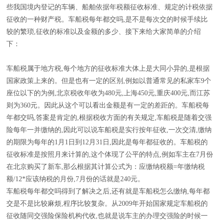
些我国境内登记的车辆、船舶依据年税额征收标准、规定的计税依据
征收的一种财产税。车船税每年都交吗,是不是每次交的时候手续比
较的繁琐,征收的标准以及金额的多少、接下来给大家简单的介绍
下：
车船税属于地方税,每个地方的征收标准大体上是大同小异的,是根据
国家政策上来的。但是也有一定的区别,例如以普通常见的私家车9个
座位以下的为例,北京税收年收为480元,上海450元,重庆400元,而江苏
则为360元。因此从这个可以看出金额是有一定的差距的。车船税每
年都交吗,答案是肯定的,根据税收方面的有关规定,车船税是随着交强
险每年一并缴纳的,因此可以说车船税是实行按年征收,一次交清,缴纳
的期限为每年的1月1日到12月31日,因此是每年都征收的。车船税的
征收标准是按照月来计算的,这个体现了公平的特点,例如车主在7月份
在北京购买了新车,那么根据其计算公式为：应缴纳税额=年缴纳税
额/12*应该纳税的月份,7月份的话就是240元。
车船税每年都交吗得到了解决之后,还有就是车船税怎么缴纳,每年都
交是不是比较麻烦,程序比较复杂。从2009年开始国家规定车船税的
征收随同交强险保险机构代收,也就是说车主的办理交强险的时候一