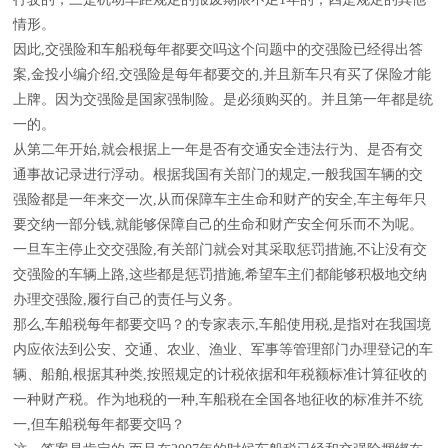
情形。
因此,交强险和车船税每年都要交吗这个问题中的交强险已经得出答
案,金投小编介绍,交强险是每年都要交的,并且新车只有买了保险才能
上牌。因为交强险是国家强制险。是必须购买的。并且第一年都是统
一的。
从第二年开始,就会根据上一年是否有交通安全违法行为、是否有交
通事故记录进行浮动。根据我国有关部门的规定,一般我国车辆的交
强险都是一年来交一次,从而保障车主生命和财产的安全,车主每年只
要交纳一部分钱,就能够保障自己的生命和财产安全何乐而不为呢。
一旦车主停止交交强险,有关部门就会对其采取惩罚措施,不让没有交
交强险的车辆上路,这些都是惩罚措施,希望车主们都能够积极地交纳
办理交强险,履行自己的责任与义务。
那么,车船税每年都要交吗？的专家表示,车船使用税,是指对在我国境
内应依法到公安、交通、农业、渔业、军事等管理部门办理登记的车
辆、船舶,根据其种类,按照规定的计税依据和年税额标准计算征收的
一种财产税。作为地税的一种,车船税在全国各地征收的标准并不统
一,但车船税每年都要交吗？