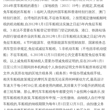
2014年度车船税的通告》（深地税告〔2013〕19号）的规定,其他减
免车船税的车船有：1.临时入境的外国车船和香港特别行政区、澳门
特别行政区、台湾地区的车船,不征收车船税。2.按照规定缴纳船舶吨
税的机动船舶,自2012年1月1日车船税法实施之日起5年内免征车船
税。3.依法不需要在车船登记管理部门登记的机场、港口、铁路站场
内部行驶或者作业的车船,自2012年1月1日车船税法实施之日起5年内
免征车船税。4.节约能源车、使用新能源车按照财政部、国家税务总
局车型目录规定,免征或减征车船税。5.非机动车船（不包括非机动驳
船）不征车船税。6.2015年12月31日前对公共交通车船暂免征收车船
税。以上减免税车船纳税人需要办理减免税证明的,应在2014年1月1
日至12月31日期间持本机构或个人身份的证明文件和车船所有权证明
文件,向其所在地的区地方税务局（税务所）申报办理减免税手续。
相关车船税政策规定的摩托车是指无论采用何种驱动方式,最高设计
车速大于每小时50公里,或者使用内燃机,其排量大于50毫升的两轮或
者三轮车辆。那么,摩托车车船税每年都要交吗？金投网小编表示,按
照车船税相关政策,车船税按年申报,一次性缴纳。由纳税人自行申报
车船税的,车船税的纳税期限为每年1月1日至12月31日。由扣缴义务