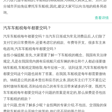
人代收代缴车船税的,车船税的纳税期限为纳税人购买之前。另外,部
分城市开始免征摩托车车船税,因此,建议大家可以向当地的税务局咨
询。
查看详情
汽车车船税每年都要交吗？
汽车车船税每年都要交吗？当汽车日渐成为常见消费品后,人们除了
支付它的日常费用外,还要考虑它的税款、年费等开支。很多车主来
电咨询,汽车车船税每年都要交吗？
金投小编提醒,首先,大家需要了解一下车船税的概念。我国有关法律
规定,凡是在我国境内拥有应税船只或车辆的单位和个人都必须要缴
纳车船税,车船税定期收取,每年征收一次。说到这里,汽车车船税每年
都要交吗这个问题也就有了答案。在我国,车船税是每年都需要缴纳
的。纳税是公民的基本责任和应尽的义务,因此车主们千万不要忘记
按时缴纳车船税,否则会给自己的有车生活带来诸多的不便。既然汽
车车船税每年都要交吗这个问题的答案是肯定的,那么保费是否包括
了车船税的税款？
这个问题,您有了解多少呢？金投网的专家介绍,不包括。交强险的保
费和车船税是分开独立核算的,他们是不同的两个部分。