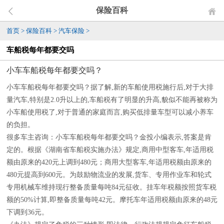
保险百科
首页
>
保险百科
>
汽车保险
>
车船税每年都要交吗
小车车船税每年都要交吗？
小车车船税每年都要交吗？据了解,新的车船使用税施行后,对于大排
量汽车,特别是2.0升以上的,车船税有了明显的升高,貌似不能再被称为
小车船使用税了,对于普通的家庭而言,购买低排量车型可以减小养车
的负担。
很多车主咨询：小车车船税每年都要交吗？金投小编表示,答案是肯
定的。根据《湖南省车船税实施办法》规定,商用中型客车,年适用税
额由原来的420元上调到480元；商用大型客车,年适用税额由原来的
480元提高到600元。为鼓励物流业的发展,货车、专用作业车和轮式
专用机械车维持现行整备质量每吨84元征收。挂车年税额按照货车税
额的50%计算,即整备质量每吨42元。摩托车年适用税额由原来的48元
下调到36元。