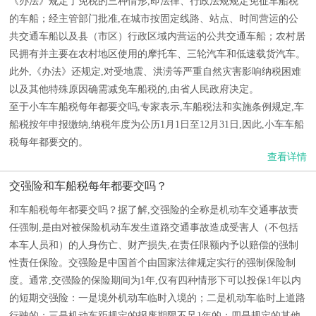
《办法》规定了免税的三种情形,即法律、行政法规规定免征车船税
的车船；经主管部门批准,在城市按固定线路、站点、时间营运的公
共交通车船以及县（市区）行政区域内营运的公共交通车船；农村居
民拥有并主要在农村地区使用的摩托车、三轮汽车和低速载货汽车。
此外,《办法》还规定,对受地震、洪涝等严重自然灾害影响纳税困难
以及其他特殊原因确需减免车船税的,由省人民政府决定。
至于小车车船税每年都要交吗,专家表示,车船税法和实施条例规定,车
船税按年申报缴纳,纳税年度为公历1月1日至12月31日,因此,小车车船
税每年都要交的。
查看详情
交强险和车船税每年都要交吗？
和车船税每年都要交吗？据了解,交强险的全称是机动车交通事故责
任强制,是由对被保险机动车发生道路交通事故造成受害人（不包括
本车人员和）的人身伤亡、财产损失,在责任限额内予以赔偿的强制
性责任保险。交强险是中国首个由国家法律规定实行的强制保险制
度。通常,交强险的保险期间为1年,仅有四种情形下可以投保1年以内
的短期交强险：一是境外机动车临时入境的；二是机动车临时上道路
行驶的；三是机动车距规定的报废期限不足1年的；四是规定的其他