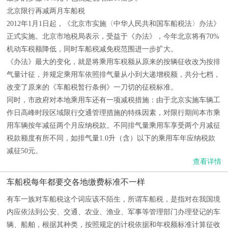
北京限行再减两月车船税
2012年1月1日起，《北京市实施〈中华人民共和国车船税法〉办法》
正式实施。北京市地税局表示，受益于《办法》，今年北京将有70%
机动车税额降低，同时车船税减免税范围进一步扩大。
《办法》最大的变化，就是将乘用车税额从原来的按辆征收改为按排
气量计征，并规定乘用车依照排气量从小到大递增税额，共分七档，
改变了原来的《车船税暂行条例》一刀切的征税标准。
同时，市政府对本地乘用车还有一项减税措施：由于北京实施车辆工
作日高峰时段区域限行交通管理措施的特殊因素，对限行期间本市乘
用车辆按年减征两个月应纳税款。不同排气量乘用车享受两个月减征
税款额度有所不同，如排气量1.0升（含）以下的乘用车年应纳税款
减征50元。
查看详情
车船税每年都要交各地缴费标准不一样
有车一族对车船税这个词应该不陌生，所谓车船税，是指对在我国境
内应依法到公安、交通、农业、渔业、军事等管理部门办理登记的车
辆、船舶，根据其种类，按照规定的计税依据和年税额标准计算征收