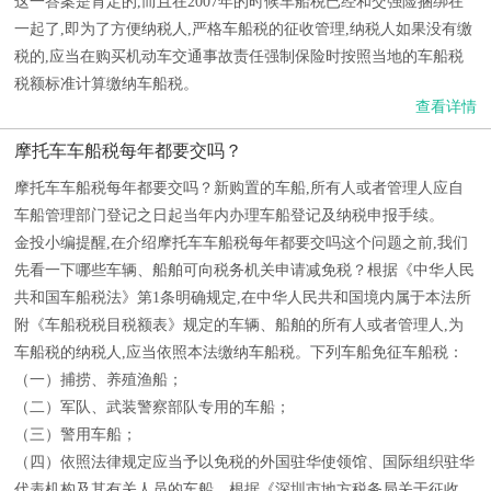
这一答案是肯定的,而且在2007年的时候车船税已经和交强险捆绑在
一起了,即为了方便纳税人,严格车船税的征收管理,纳税人如果没有缴
税的,应当在购买机动车交通事故责任强制保险时按照当地的车船税
税额标准计算缴纳车船税。
查看详情
摩托车车船税每年都要交吗？
摩托车车船税每年都要交吗？新购置的车船,所有人或者管理人应自
车船管理部门登记之日起当年内办理车船登记及纳税申报手续。
金投小编提醒,在介绍摩托车车船税每年都要交吗这个问题之前,我们
先看一下哪些车辆、船舶可向税务机关申请减免税？根据《中华人民
共和国车船税法》第1条明确规定,在中华人民共和国境内属于本法所
附《车船税税目税额表》规定的车辆、船舶的所有人或者管理人,为
车船税的纳税人,应当依照本法缴纳车船税。下列车船免征车船税：
（一）捕捞、养殖渔船；
（二）军队、武装警察部队专用的车船；
（三）警用车船；
（四）依照法律规定应当予以免税的外国驻华使领馆、国际组织驻华
代表机构及其有关人员的车船。根据《深圳市地方税务局关于征收