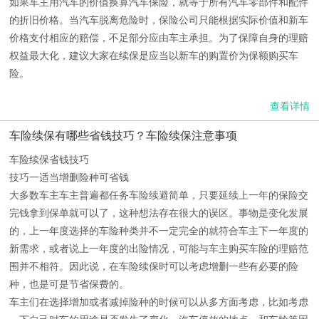
如果车主用汽车的价值换算汽车保险，就等于所有汽车零部件和配件
的折旧价格。当汽车脱离危险时，保险公司只能根据实际价值和新车
价格支付相应的赔偿，不足部分应由车主承担。为了保障自身的理赔
权益最大化，建议大家在续保是应当以新车的购置价为保额购买车
险。
查看详情
车险续保有哪些省钱技巧？车险续保注意事项
车险续保省钱技巧
技巧一适当增删险种可省钱
大多数车主车主普遍都任务车险续避简单，只要延续上一年的保险交
完钱拿到保单就可以了，这种想法存在很大的误区。事物是变化发展
的，上一年度选择的车险种类并不一定完全的就符合车主下一年度的
新需求，或者说上一年度的出险情况，可能与车主购买车险的理赔范
围并不相符。因此说，在车险续保时可以考虑增删一些有必要的险
种，也是可是节省保费的。
车主们在选择增加或者减掉险种的时候可以从多方面考虑，比如考虑