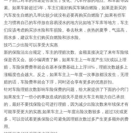
一下自己对车的用途是否发生了变化、汽车停放的地点、和车龄等因
素。如果车龄超过5年，车主们最好购买车辆自燃险，如果是新买的
汽车发生自燃的几率比较少就没有必要再购买自燃险了;如果有些车
主习惯将自己的车停放在容易浸水的地方比如地下车库等地方，车主
们应该考虑购买涉水险和车损险。春去秋来，炎热的夏季，气温高，
雨水多，建议车主们购买自燃险和涉水险。
技巧二少出险可以享受大实惠
新的保险法出台规定，车主的理赔次数、金额直接决定了来年车险续
保是否又会。据小编调查了解，如果车主上一年度产生3次或以上理
赔，车险保费费率就会在基本保费基础上上浮10%，理赔次数越多上
涨幅度也会越大。反之，如果车主上一年度一次事故都没发生，无理
赔的话，车险费率就会下浮，同时还会享有更多的优惠折扣。
针对车险理赔次数影响车险保费的问题，给大家提供了下面的小窍门
如果发生了一些小的事故造成的损失不是很大车主有能力自己承担
的，最好不要找保险公司进行理赔，因为减少出险次数来年续保才有
可能享受更大的实惠;如果车主上一年度出险次数较多，超过3次或更
多，可以尝试着更换保险公司避免因理赔次数过多产生更多额外的费
用。