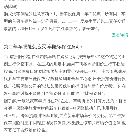
动比率)
购买汽车保险的注意事项：1、新车投保第一年不优惠，所有同一车
型的首保车辆均统一定价保费。2、上一年度发生两起以上责任交通
事故的，增长10%；发生死亡责任事故的，增长30%。
查看详情
第二年车损险怎么买 车险续保注意4点
“所谓折旧价格,在业内指车辆在购买之后,按照每年6％这个约定的比
例进行价格下调。在正式的规定中,如果车辆按照折旧价进行车损险
投保,那么保费自然要比按照新车购置价投保低一些。”车险专家表示,
很多车主要求压低保费,保险机构则迎合车主心态,压低折扣价进行投
保。按照保险公司的说法,如果投保时的折旧价与新车价差额过多,在
发生事故时就不能做到全额赔付,而只能进行“比例赔付”。
据了解,一般私家车年折旧在7％左右。车辆折旧的计算方法为：折旧
金额＝保险事故发生时的新车购置价×被保险机动车已使用月数
×0.6％。 专家提醒,市民应时刻关注新车市场车价的变化。第二年投
保车损险时应不同程度地调低保额,不要超过该车的市场价值投保,也
不要低于市场价值投保。