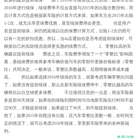
数多的建议提前续保 由于2016年车险费改正式启动，如果车主在
2016年进行续保，续保费率不仅会直接与2015年的出险次数挂钩，而
且计算方式也是根据新车险的计算方式来算。如果车主在2015年出险
1-2次，就无法享受保费优惠，甚至续保费用会更贵。 但是用户
若是提前续保，则仍然延续以往的保费计算方式，出险1-2次仍然可
以有一定的折扣优惠。所以，当4s店通知你是否考虑提前续保时，可
根据自己的实际情况选择更实惠的续费方式。 2、零整比高的车
辆建议提前续保 费改之后，车险费率增加了一个“零整比”影响因
素，基础保费价格将参考车辆价值与车的零部件更换价格标准（零整
比）共同决定。一般来说，零整比系数越高，后期维修保养成本越
高。 所以如果选择2016年续保的车主，就要考虑车辆零整比问题
了，如果没有提前续保，那么在新车险续保费率中，零整比越高的车
辆将比以往交纳更多保费。 不过值得注意的一点是，商业车险最
多提前90天续保，如果你的保险到期时间与当地新车险实行时间不超
过90天，才能提前续保，如果超过了90天，则不能提前续保。 当
然了，如果2015年你既没有出险，且汽车零整比系数一般，在时间充
足的情况下，就可以考虑2016年续保，享受新车险带来的各种新福
利。
查看详情