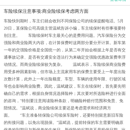
车险续保注意事项:商业险续保考虑两方面
车险快到期时，车主们就会收到不同保险公司的续保提醒电话。5月
20日，某保险公司高级主管温斌告诉小编，车主续保时有些事项要特
别注意。 车险续保时车主最关心的是费用问题。汽车保险分为交
强险和商业险两大内容，在计算保费时这两部分要分开计算。新车第
一年的交强险价格是全国统一的，从第二年开始会根据上年是否有交
通事故记录、是否有交通安全违法行为来确定交强险优惠政策费率浮
动情况。而商业险续保较为复杂。 温斌表示，车险续保商业险费
用受多种因素影响，但市场上主流家用车的保费主要受上一年度出险
次数计算，此外上一年出险额度、车型、车辆的使用年限、行驶区域
等也会影响商业险费。因此，温斌建议，车主在续保时，首先要先明
确自己的需求，根据自身情况选择险种；其次要对所选险种进行全面
的咨询，“特别要注意阅读险种条款，明确险种赔付范围和免责、免
陪情况。”温斌说，商业险续保主要还是考虑需求和经济两方
面。 “车主准备转保险公司续保车险时，还要特别留意新旧车险
的衔接问题，以免出现脱保。”温斌说，提前转保的车主需要明确原
保单的到期日与新保单的生效日，新保险的起期并不是投保日期。比