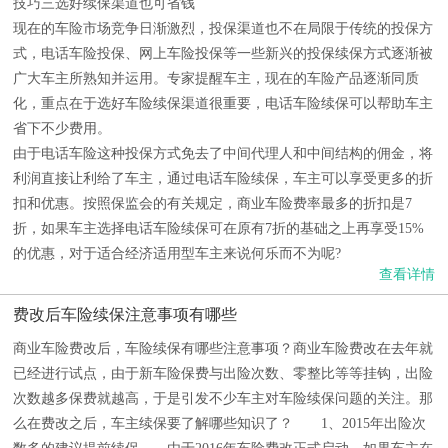
技巧三选好续保渠道也可省钱
现在的车险市场竞争日渐激烈，投保渠道也不在局限于传统的投保方
式，电话车险投保、网上车险投保等一些新兴的投保续保方式逐渐被
广大车主所熟知并运用。专家提醒车主，现在的车险产品逐渐同质
化，重点在于选好车险续保渠道很重要，电话车险续保可以帮助车主
省下不少费用。
由于电话车险这种投保方式免去了中间代理人和中间结构的佣金，将
利润直接让利给了车主，通过电话车险续保，车主可以享受更多的折
扣和优惠。按照保监会的有关规定，商业车险费率最多的折扣是7
折，如果车主选择电话车险续保可在原有7折的基础之上再享受15%
的优惠，对于适合经济适用型车主来说何乐而不为呢?
查看详情
费改后车险续保注意事项有哪些
商业车险费改后，车险续保有哪些注意事项？商业车险费改在去年就
已经进行试点，由于新车险保费与出险次数、零整比等等挂钩，出险
次数越多保费就越高，于是引发不少车主对车险续保问题的关注。那
么在费改之后，车主续保要了解哪些知识了？ 1、2015年出险次