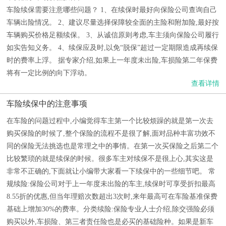
车险续保需要注意哪些问题？ 1、在续保时最好向保险公司查询自己
车辆出险情况。 2、建议尽量选择保障较全面的主险和附加险,最好按
车辆购买价格足额续保。 3、从诚信原则考虑,车主须向保险公司履行
如实告知义务。 4、续保应及时,以免“脱保”超过一定期限造成再续保
时的费率上浮。 据专家介绍,如果上一年度未出险,车损险第二年保费
将有一定比例的向下浮动。
查看详情
车险续保中的注意事项
在车险的问题过程中,小编觉得车主第一个比较烦躁的就是第一次去
购买保险的时候了,整个保险的流程不是很了解,面对品种丰富功效不
同的保险无法挑选也是常理之中的事情。在第一次买保险之后第二个
比较繁琐的就是续保的时候。很多车主对续保不是很上心,其实这是
非常不正确的,下面就让小编带大家看一下续保中的一些细节吧。 常
规续险:保险公司对于上一年度未出险的车主,续保时可享受折扣最高
8.55折的优惠,但当年理赔次数超出3次时,来年最高可在车险基准保费
基础上增加30%的费率。分类续险:保险专业人士介绍,除交强险必须
购买以外,车损险、第三者责任险也是必买的基础险种。如果是新车