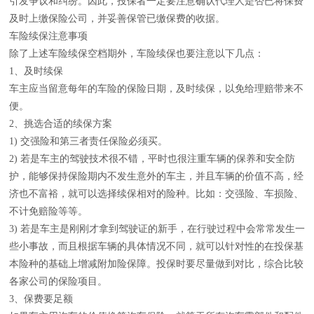
引发争议和纠纷。因此，投保者一定要注意确认代理人是否已将保费
及时上缴保险公司，并妥善保管已缴保费的收据。
车险续保注意事项
除了上述车险续保空档期外，车险续保也要注意以下几点：
1、及时续保
车主应当留意每年的车险的保险日期，及时续保，以免给理赔带来不
便。
2、挑选合适的续保方案
1) 交强险和第三者责任保险必须买。
2) 若是车主的驾驶技术很不错，平时也很注重车辆的保养和安全防
护，能够保持保险期内不发生意外的车主，并且车辆的价值不高，经
济也不富裕，就可以选择续保相对的险种。比如：交强险、车损险、
不计免赔险等等。
3) 若是车主是刚刚才拿到驾驶证的新手，在行驶过程中会常常发生一
些小事故，而且根据车辆的具体情况不同，就可以针对性的在投保基
本险种的基础上增减附加险保障。投保时要尽量做到对比，综合比较
各家公司的保险项目。
3、保费要足额