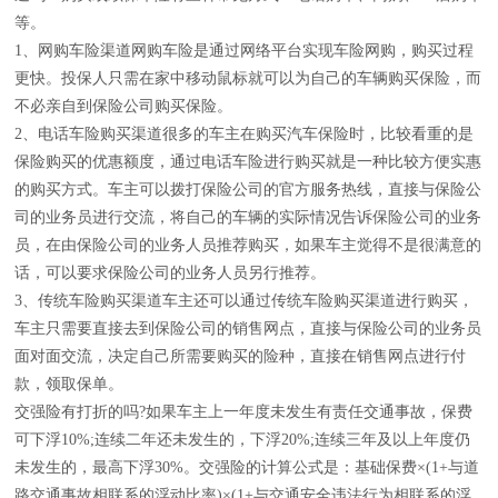
等。
1、网购车险渠道网购车险是通过网络平台实现车险网购，购买过程
更快。投保人只需在家中移动鼠标就可以为自己的车辆购买保险，而
不必亲自到保险公司购买保险。
2、电话车险购买渠道很多的车主在购买汽车保险时，比较看重的是
保险购买的优惠额度，通过电话车险进行购买就是一种比较方便实惠
的购买方式。车主可以拨打保险公司的官方服务热线，直接与保险公
司的业务员进行交流，将自己的车辆的实际情况告诉保险公司的业务
员，在由保险公司的业务人员推荐购买，如果车主觉得不是很满意的
话，可以要求保险公司的业务人员另行推荐。
3、传统车险购买渠道车主还可以通过传统车险购买渠道进行购买，
车主只需要直接去到保险公司的销售网点，直接与保险公司的业务员
面对面交流，决定自己所需要购买的险种，直接在销售网点进行付
款，领取保单。
交强险有打折的吗?如果车主上一年度未发生有责任交通事故，保费
可下浮10%;连续二年还未发生的，下浮20%;连续三年及以上年度仍
未发生的，最高下浮30%。交强险的计算公式是：基础保费×(1+与道
路交通事故相联系的浮动比率)×(1+与交通安全违法行为相联系的浮