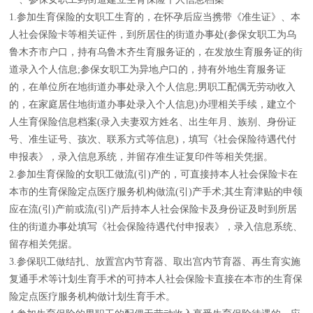
1.参加生育保险的女职工生育的，在怀孕后应当携带《准生证》、本
人社会保险卡等相关证件，到所居住的街道办事处(参保女职工为乌
鲁木齐市户口，持有乌鲁木齐生育服务证的，在发放生育服务证的街
道录入个人信息;参保女职工为异地户口的，持有外地生育服务证
的，在单位所在地街道办事处录入个人信息;男职工配偶无劳动收入
的，在家庭居住地街道办事处录入个人信息)办理相关手续，建立个
人生育保险信息档案(录入夫妻双方姓名、出生年月、族别、身份证
号、准生证号、孩次、联系方式等信息)，填写《社会保险待遇代付
申报表》，录入信息系统，并留存准生证复印件等相关凭据。
2.参加生育保险的女职工做流(引)产的，可直接持本人社会保险卡在
本市的生育保险定点医疗服务机构做流(引)产手术;其生育津贴的申领
应在流(引)产前或流(引)产后持本人社会保险卡及身份证及时到所居
住的街道办事处填写《社会保险待遇代付申报表》，录入信息系统、
留存相关凭据。
3.参保职工做结扎、放置宫内节育器、取出宫内节育器、再生育实施
复通手术等计划生育手术的可持本人社会保险卡直接在本市的生育保
险定点医疗服务机构做计划生育手术。