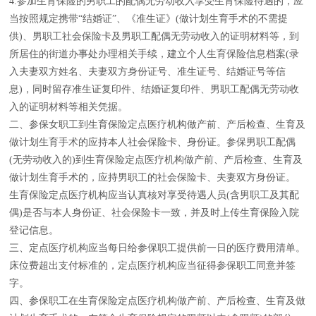
4.参加生育保险的男职工的配偶无劳动收入享受生育保险待遇的，应
当按照规定携带“结婚证”、《准生证》(做计划生育手术的不需提
供)、男职工社会保险卡及男职工配偶无劳动收入的证明材料等，到
所居住的街道办事处办理相关手续，建立个人生育保险信息档案(录
入夫妻双方姓名、夫妻双方身份证号、准生证号、结婚证号等信
息)，同时留存准生证复印件、结婚证复印件、男职工配偶无劳动收
入的证明材料等相关凭据。
二、参保女职工到生育保险定点医疗机构做产前、产后检查、生育及
做计划生育手术的应持本人社会保险卡、身份证。参保男职工配偶
(无劳动收入的)到生育保险定点医疗机构做产前、产后检查、生育及
做计划生育手术的，应持男职工的社会保险卡、夫妻双方身份证。
生育保险定点医疗机构应当认真核对享受待遇人员(含男职工及其配
偶)是否与本人身份证、社会保险卡一致，并及时上传生育保险入院
登记信息。
三、定点医疗机构应当每日给参保职工提供前一日的医疗费用清单。
床位费超出支付标准的，定点医疗机构应当征得参保职工同意并签
字。
四、参保职工在生育保险定点医疗机构做产前、产后检查、生育及做