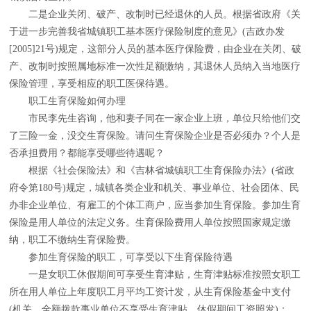
二是企业关闭、破产、改制时已经退休的人员。根据省政府《关
于进一步完善我省城镇职工基本医疗保险制度的意见》(吉政办发
[2005]21号)规定，这部分人员的基本医疗保险费，由企业在关闭、破
产、改制时按照属地标准一次性足额缴纳，其退休人员纳入当地医疗
保险管理，享受相应的职工医保待遇。
职工生育保险如何办理
市民李先生咨询，他和妻子同在一家企业上班，单位只给他们交
了三险一金，没交生育保险。请问生育保险企业是否必须办？个人是
否承担费用？都能享受哪些待遇呢？
根据《社会保险法》和《吉林省城镇职工生育保险办法》(省政
府令第180号)规定，城镇各类企业和机关、事业单位、社会团体、民
办非企业单位、有雇工的个体工商户，应当参加生育保险。参加生育
保险是用人单位的法定义务。生育保险费用人单位按照国家规定缴
纳，职工不缴纳生育保险费。
参加生育保险的职工，可享受以下生育保险待遇
一是女职工休假期间可享受生育津贴，生育津贴标准按照女职工
所在用人单位上年度职工月平均工资计发，从生育保险基金中支付
(机关、全额拨款事业单位不享受生育津贴，休假期间工资照发)；