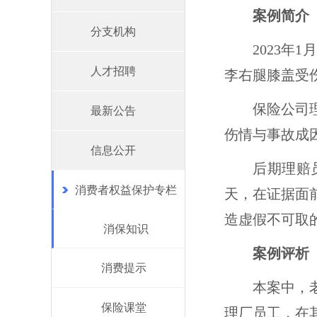
案例简介
分支机构
2023年
人才招聘
李右腿膝盖受
保险公司
最新公告
伤情
与事故成
信息公开
后期理赔
消费者权益保护专栏
天，在证据面
造虚假不可取
消保知识
案例
评析
消费提示
本案中，
保险课堂
理厂员工，在