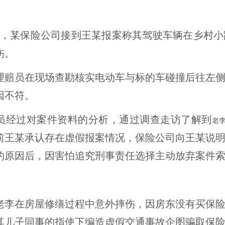
1月，某保险公司接到王
某报案称其驾驶车辆在乡村小
伤。
理赔员在现场查勘核实电动车与标的车碰撞后往左
因不符。
员经过对案件资料的分析，
通过调查走访了解到
老
前王某承认存在虚假报案情况，保险公司向王某说
的原因后，因害怕追究刑事责任选择主动放弃案件
老李在房屋修缮过程中意外摔伤，因房东没有买保
其儿子同事的指使下编造虚假交通事故企图骗取保