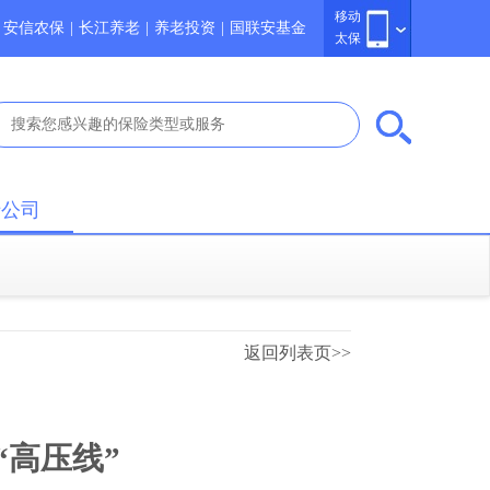
移动
安信农保
|
长江养老
|
养老投资
|
国联安基金
太保
于公司
返回列表页>>
“高压线”