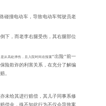
路碰撞电动车，导致电动车驾驶员老
侧倒下，而老李右腿
受伤
，
其
右腿部位
“出险”前一
李是从高处摔伤，且入院时间在报案
明保险欺诈的利害关系，在充分了解编
索赔。
险亦未给其进行赔偿，其儿子同事系修
险赔偿金，殊不知此行为不仅会导致案