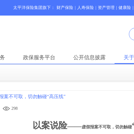
太平洋保险集团旗下：
财产保险
|
人寿保险
|
资产管理
|
健康险
|
务
政保服务平台
公开信息披露
关
报案不可取，切勿触碰“高压线”
298
以案说险
——
虚假报案不可取，切勿触碰