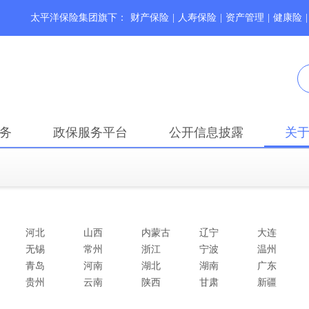
太平洋保险集团旗下：
财产保险
|
人寿保险
|
资产管理
|
健康险
|
务
政保服务平台
公开信息披露
关
河北
山西
内蒙古
辽宁
大连
无锡
常州
浙江
宁波
温州
青岛
河南
湖北
湖南
广东
贵州
云南
陕西
甘肃
新疆