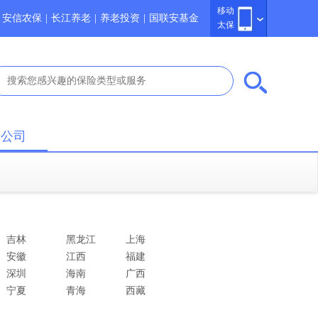
移动
安信农保
|
长江养老
|
养老投资
|
国联安基金
太保
于公司
吉林
黑龙江
上海
安徽
江西
福建
深圳
海南
广西
宁夏
青海
西藏