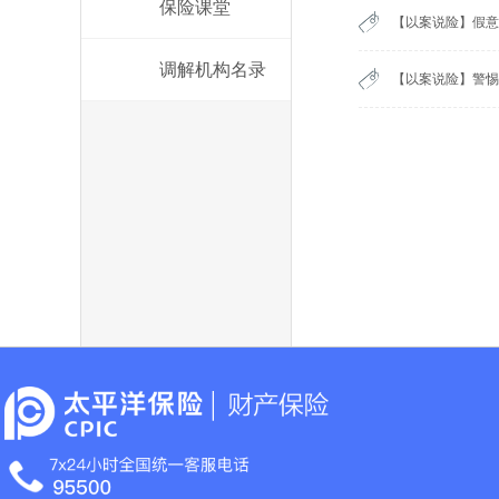
保险课堂
【以案说险】假意
调解机构名录
【以案说险】警惕