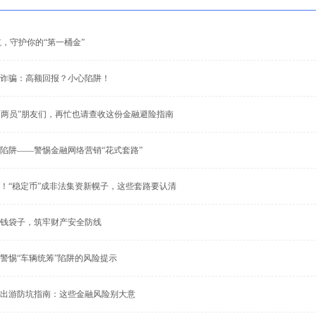
航，守护你的“第一桶金”
诈骗：高额回报？小心陷阱！
司两员”朋友们，再忙也请查收这份金融避险指南
陷阱——警惕金融网络营销“花式套路”
！“稳定币”成非法集资新幌子，这些套路要认清
钱袋子，筑牢财产安全防线
警惕“车辆统筹”陷阱的风险提示
出游防坑指南：这些金融风险别大意