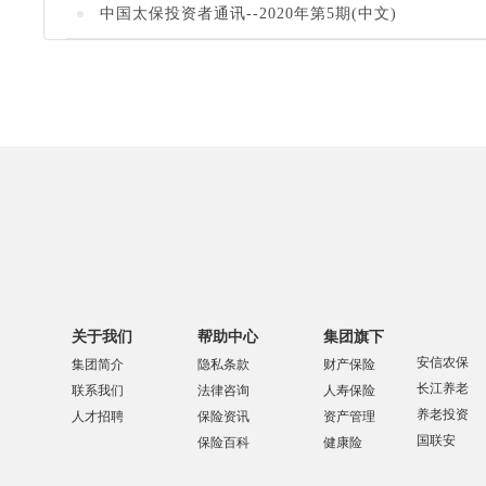
中国太保投资者通讯--2020年第5期(中文)
关于我们
帮助中心
集团旗下
安信农保
集团简介
隐私条款
财产保险
长江养老
联系我们
法律咨询
人寿保险
养老投资
人才招聘
保险资讯
资产管理
国联安
保险百科
健康险