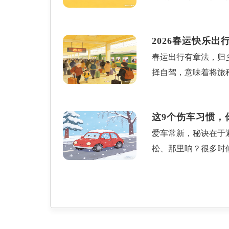
一、人在车上≠合法
人。受益人一般由被
于用车较多，行车尤
慢慢放松；2.绷脚：
交通安全法》明确规
是什么1.保费投保
一方面容易滋生细菌
以踝关节为中心，用
2026春运快乐
车停放和临时停车，
险人年龄、职业风险
忘了对车内进行一次
动作要慢：不用追求
春运出行有章法，归
驶离的将面临处罚。
限额。保额的选择则
损，实际上长期停放
才能充分带动肌肉；频
择自驾，意味着将旅
在现场且愿意驶离的
算保费的重要依据。
车内的液体更容易出
应后再增加。办公、
一周，务必对爱车进
车上有没有人、停多
有储蓄性质的人身保
果翻倍：1.避免“三
线与信息储备：使用
段。2.特殊区域零
间推移逐渐增长。它
喝够2000毫升温
这9个伤车习惯，
在偏远山区。3.安
到处罚。处罚力度也更
要“时间节点”1.犹
善生活习惯：戒烟、
爱车常新，秘诀在于
诀。4.应急物资清
其他车辆、行人通行
合同，保险公司在扣
快走、慢跑、太极等
松、那里响？很多时
巧避坑飞机是远距离
避免处罚，需掌握以
保险公司也不承担赔
运动，一定要学会，
得了解。为此，保哥
学：春节前3-7天
者装卸物品后，立即
交费，保险公司给予
习惯，护好血管，远
主专属提醒油灯亮了
行李与手续提速：提
人正常通行。3.选
责任从开始到终止的
油表指针降至四分之
从容应对延误：春运
离。四、违法停车处
根据合同约定承担的
加速。请务必严格按
冷静，及时通过航司
分。处罚分为两种情
承担赔付责任的情形
部分润滑不足。此时
拼策略，也拼耐心的技
罚款150元，不记分
险公司开始赔付之前