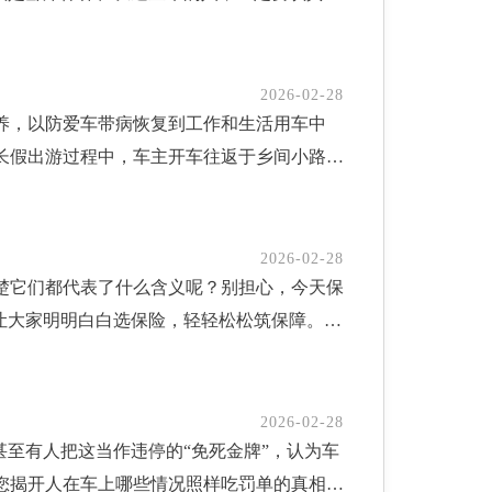
会得的”，其实不然。血栓说白了，就是血管里
二，洗完后一定要及时擦干，尤其是门缝、车
空调滤芯等，选择正规品牌件，质量不输原
北分公司
而静脉血栓，更是被称为“沉默的隐形杀手”：
水的情况？有，但要满足两个条件：一是车身
的维护提出了更明确的要求。纯电车型需定期检
的时间都可能没有。尤其是这3类人，风险直
二是水温必须控制在30-40℃，大概就是
别再认为“电车不用保养”啦，科学的维护才能
2026-02-28
养，以防爱车带病恢复到工作和生活用车中
站党：长时间站立，下肢血液回流变慢，瘀积
差过大伤车，又能让洗车更顺畅，适合南方冬
情况与第二年的车险费率存在潜在联系。保险
长假出游过程中，车主开车往返于乡间小路或
流动最慢，是血栓的“高危人群”。别慌！不
温最高，水分蒸发快；2.别在室外刚洗完就
故障和事故风险相对较低，因此可能获得更优
刮伤、撞凹的痕迹，特别是在前保险杠位置。
动。养生不是孤立的行为，而应融入全天的生
以给车门铰链、锁芯涂少量润滑油，防止打不
，不仅是为了爱车，长远看也是对自家钱包负
就是对车身的外部进行清洗，以免各种污物长
“血栓克星”，核心原理特别简单：我们的脚
擦干，避开低温时段和温差过大的情况，既能
，保留凭证。让您的每一次保养都明明白白，
检测内容包括各传动部件、悬挂部件是否松动
，把下肢瘀积的血液，一点点“泵”回心脏，让
2026-02-28
楚它们都代表了什么含义呢？别担心，今天保
现象，就说明底盘已经受损。车主应重视底盘
高的养生运动”：1.给小腿装个“增压泵”：
让大家明明白白选保险，轻轻松松筑保障。
能使发动机本体、发动机散热器和空调散热器
堵车”，改善下肢血液循环；2.血栓见了就绕
合同约定的情况下承担赔偿或给付保险金的责
更换发动机机油，因为发动机连日的高温工作
预防；3.告别“大象腿”水肿：久坐久站导
险人指其财产、生命或身体受保险合同保障的
行为。四、检查刹车系统旅途中，频繁地刹车
4.拯救僵硬脚踝：长期不活动，脚踝会越来
险利益的承载对象。3.投保人是与保险公司
千万不能忽视的检查环节。如果刹车皮的磨损
量：不用举铁、不用跑步，勾脚绷脚时，小腿
2026-02-28
甚至有人把这当作违停的“免死金牌”，认为车
有按时交费的义务，也享有退保、保单贷款等
更换。刹车系统良好的性能是安全行车的必要
老人、病人、上班族都能轻松上手，具体步骤
您揭开人在车上哪些情况照样吃罚单的真相。
，指在保险事故发生后，有权领取保险金的
及是否出现老化裂纹或创伤。五、内饰清洁由
跟可以稍微离地（或离床），保持5-10秒，