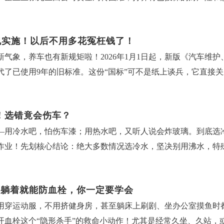
平台看到“全额退保无损失”广告，在焦虑又急切的心理驱使下与
为两次独立的违停行为。举个例子：车主A在路口违停10分钟后
供保险合同，账户证件等敏感信息，同时收取咨询服务费用。张
记录两次停车状态，生成两张罚单。不同地点或路段违停，按“次
新规实施！以后不用多花冤枉钱了！
对方的要求提供了相关信息并支付了费用。随后，保险公司接到
均视为独立违法。即使是在相邻的两段禁停路段停车，也可能收
气象，养车也有新规矩啦！2026年1月1日起，新版《汽车维护、检测
冒充客户名义恶意投诉，核心目的并非帮客户维权，而是骗取服
移至50米外的C路再次违停，两个路段的电子眼会分别抓拍，形
取代了已使用9年的旧标准。这份“国标”可不是纸上谈兵，它直
避免了损失进一步扩大。黑产手段：狡诈多变这些“代理退保”黑
停+占用消防通道消防通道是“生命通道”，若违停占用消防通道，
刀切”，保养进入“个性化”时代以前保养是不是总被提醒“500
保单，银行卡等敏感信息并收取高额费用，最后通过伪造材料，
罚，对单位处5000元至5万元罚款，对个人处警告或500元以
合考虑车辆类别、运行状况、道路气候条件和使用年限等因素。
法规。正规退保：遵循规则需明确的是，正规退保严格依照保险
，导致救护车、消防车、警车无法通行，除违停处罚外，可能因“
！选错竟会伤车？
代步的车辆，周期可以适当延长。这意味着保养真正“因人（车）
非法代理，不仅会失去原有保障，承担高额手续费，还可能面临
遮挡号牌或无牌上路，除违停处罚外，还将叠加“故意遮挡号牌”（
—用冷水吧，怕伤车漆；用热水吧，又听人说会炸玻璃。到底选
养分级更清晰，自己动手or专业服务？新规明确了三级维护体系
法律责任。官方提醒：守护权益在此郑重提醒广大消费者：1.应警
处罚。三、罚单的处理期限与注意事项：现场罚单：15日内处理，
作业！先划核心结论：绝大多数情况选冷水，坚决别用沸水，特殊情
、灯光等，就像每天的“健康自查”。一级维护：需要专业维修人
为准，避免轻信网络上的虚假宣传；2.办理退保，理赔、咨询请
开具《公安交通管理行政处罚决定书》，需在15日内缴纳罚款。
，其实是误区，用错温度对车的伤害也不小。为啥热水不能随便用
级维护：相当于“全面体检”，必须由专业维修厂进行，包括全面
受侵害；3.不随意签署不明协议，不泄露身份证，银行卡，保单等
金）。非现场罚单（电子眼抓拍）：逾期影响年检电子眼记录的
低温状态，车漆遇到高温会热胀冷缩，长期下来容易出现裂纹、
签发《机动车维修竣工出厂合格证》，并提供5000公里或30
时报警并联系保险公司核实，避免陷入更深风险。让我们携手共
知车主，可登录系统核对违法事实，对有异议的可依法申诉，无异议
着躺着就能防血栓，你一定要学会
变大，突然接触热水，内外温差过大可能直接炸裂，尤其是有细
、这些“冤枉钱”以后可以省了！机油不必5000公里一换：使
太平洋产险山西分公司
理，将影响车辆正常年检。异议申诉：60日内提出，需提供有效
用穿运动服，不用挤健身房，甚至躺床上刷剧、坐办公室摸鱼时
，反而更容易让门缝、后视镜等缝隙结霜结冰，后续开门都费劲
0-15000公里更换周期，无需被“5000公里必换”的说法绑架。
时停车），可在60日内向属地交管部门提交申诉。需提供行车记
开血栓这个“隐形杀手”的救命小动作！尤其是经常久坐、久站，
，别用“冰冷水”，比如刚从井里打出来的水、结着冰碴的水，尽
节气门清洗”、“油路清洗”等项目并非必要，只有车辆出现怠速
罚单。违停的“多次处罚”机制，本质是为了维护交通秩序、保障