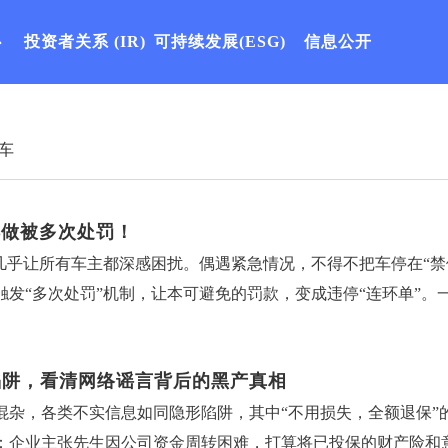
心
投资者关系
(IR)
可持续发展(ESG)
信息公开
车
样做被多次处罚！
，几乎让所有车主都深感困扰。偶遇紧急情况，不得不把车停在“
触发“多次处罚”机制，让本可避免的罚款，变成违停“连环单”
“新违法行为”根据《道路交通安全违法行为处理程序规定》，对
需注意：部分城市明确细化标准，违停超过24小时未驶离，视为新
陷阱，看清网络谣言背后的黑产真相
早9点仍未离开，系统会将此前的持续违停行为，认定为“周一8点
混杂，各类不实信息如同隐形陷阱，其中“不用损失，全额退保”
次处罚（普通违停一般罚200元不记分，高速/重点路段违停记3
：企业主张先生因公司资金周转困难，打算将已投保的财产险和
，构成二次违停有些车主以为“挪开再停回去”能规避处罚，实则