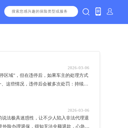
2026-03-06
禁停区域”，但在违停后，如果车主的处理方式
。一、这些情况，违停后会被多次处罚：持续违
持续状态的违法行为（如长时间违停）原则上
的违法行为。举个例子：车主A在禁停路段周
至周二8点”“周二8点至9点”两个独立的违法
2026-03-06
的说法极具迷惑性，让不少人陷入非法代理退
分罚200元，以当地交管处罚标准为准）。车
意外险办理退保，得知无法全额退款，心急如
不然。若车主将车短暂驶离之后又停回同一禁