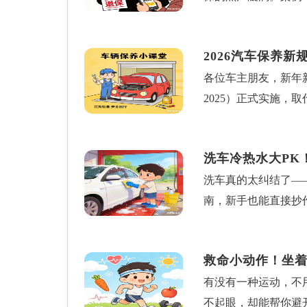
焚。随后，他在网络
停位置，系统会认定
求签署代理协议并提
续停，电子眼会分别
2026汽车保养
有过多怀疑，便按照
在不同地点或路段，
各位车主朋友，新年新
发起，而是非法中介
小时被拍，随后沿街
2025）正式实施，
服协助下及时报警，
会“叠加处罚”：违
的钱包！一、告别“一
者，再索要身份证，
《消防法》第六十条处
再只看里程，而是综
保险监管规定与法律
学校等重点区域违停
洗车冷热水大PK
快点；而主要在市区
退保”的捷径。轻信
遮挡号牌若违停时故意
洗车真的太纠结了—
花在刀刃上。二、保
因参与恶意投诉承担
分、罚200元）的
南，新手也能直接抄
检查油液、轮胎胎压
险公司官方渠道信息
拒不驶离的，会当场
得用热水洗车更干净
机滤等基础项目。二
道，确保自身权益不
（最高不超过罚款本
玻璃、车漆长期处于
护竣工后，维修厂必须
遇非法代理退保，及
12123”APP通
救命小动作！坐
璃，低温下玻璃脆性
剑”，务必保存好！三
费环境。本文来源：
法处理。若超期未处
有没有一种运动，不
速车身残留水分蒸发
遵循官方手册的1000
误拍、救助危难时临
不起眼，却能帮你避
个关键注意点。第一
异常的新车，诸如“
料，申诉成功可撤销