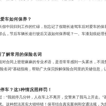
管，远离致命风险～很多人觉得“血栓是老人病”“是大病患者才
伤车漆，但会让洗车泡沫难以溶解，洗不干净还会残留水垢。第
标准，合规的品牌配件（副厂件）可以放心使用。像空气滤芯、
、临时停车留电话、每月查交通违法。本文来源：太平洋产险河
小血块会堵血流、拖气血，大血块直接堵死血管，后果不堪设想。
易积水的地方，用干毛巾擦干水分，避免结冰。有没有可以用温
0%-50%。四、新能源车保养也有据可依新规首次对新能源汽车
，爱车如何保养？
一旦发作，可能瞬间堵塞肺部血管，引发致命的肺栓塞，连抢救
如车辆刚行驶完，车身还有余温，不是长时间停在室外冻透的状态；
机状态；插电混动车型则需兼顾“三电系统”和燃油系统的保养。
长假中回归到工作的忙碌，别忘记了假期长途驾车后对爱车的保
坐不动1小时以上，小腿肌肉不收缩，血液容易“堵在腿上”；久
程度，绝对不能用开水或接近开水的热水。这种温水既能避免温
。五、保养好，车险可能更优惠！很多车主不知道，车辆的保养
那么，节后车辆长途行驶后又该如何保养呢？一、车漆划痕处理
；久躺党：卧床病人、术后休养者、高龄老人，身体活动少，血液
用。再给你们补几个洗车的小贴士：1.洗车时间选中午，这时候气
会关注车辆的维护状况。一辆保养记录良好、定期维护的汽车，
于对路面的不熟悉或者路面状况较差，导致车辆的外部产生明显
每天花几分钟做一个小动作，就能有效预防血栓，它就是踝泵运
5-10分钟，让车身残留水分自然风干，再入库；3.洗完车可
好的保养习惯，保留完整的保养记录（特别是那张《合格证》）
束归来后，一定要仔细检查车漆完整度，并及时做好处理。另外
、午温、晚动、夜静”的原则，让养护事半功倍。它之所以被称为
不用瞎纠结，记住“冷水为主、温水为辅、沸水禁用”，洗完及时
：掌握新规，精明养车。选择有资质的正规维修企业，按需保养
晰了解常用的保险名词
坏漆面。二、车辆底盘检查出行回来对底盘做个检查很有必要。
血液泵”，通过简单的勾脚、绷脚动作，带动小腿肌肉收缩、舒张
车漆和玻璃。本文来源：太平洋产险四川分公司
，行车更安全。本文来源：太平洋产险厦门分公司
面对合同上密密麻麻的专业术语，是否常常感到一头雾水，不清
查。如果出现底盘异响、非正常磨损、车辆停放位置出现油渍等
然无处藏身。除此之外，它的好处多到你想不到，堪称“性价比最
保险名词”基础指南，帮助广大保贝拆解保险合同里的关键信息，
定位和底盘防锈处理。三、发动机清洁旅途中一路的风尘仆仆可
第二心脏”，踝泵运动就是给这个“心脏”助力，避免血液在腿里“
人物”1.保险人简单说就是保险公司。您向它支付保费，它承诺在
响发动机散热和空调工作。如果车主开车时间比较长，建议车主
减少血液瘀积，大大降低深静脉血栓的风险，尤其适合高危人群日常
谱的“管家”，收取合理的管理费，为您的风险提供保障。2.被保
由于发动机舱内电路复杂，车主直接用水冲洗发动机是很危险的
勾、绷一绷，促进淋巴液回流，排掉多余水分，双腿快速变轻盈；
停车？这3种情况照样罚！
合同约定的保险事故时，保险公司将进行赔付。被保险人必须是保
车环境势必严重磨损刹车片。刹车系统是每次长途归来后，车主
作，能保持脚踝灵活性，老人做还能防摔倒；5.悄悄练出小腿力
过：“我就停几分钟，人在车上不离开，交警来了我马上开走。”
担支付保费义务的人。投保人可以是自然人，也可以是法人。既
，或是在踩刹车时出现了“嘶嘶”的异响，那说明刹车皮必须检查
能预防肌肉萎缩，让双腿更有劲儿。动作特别简单，没有门槛，
忧。这种想法其实大错特错！保哥结合真实案例和交通法规，为
险人可以为同一人，也可以不同。4.受益人又称“保险金受领人”
系统千万别凑合了事。同时要全面检查轮胎气压、四轮平衡，以
将脚尖朝向自己的方向勾起，能清晰感觉到小腿前方肌肉绷紧，脚