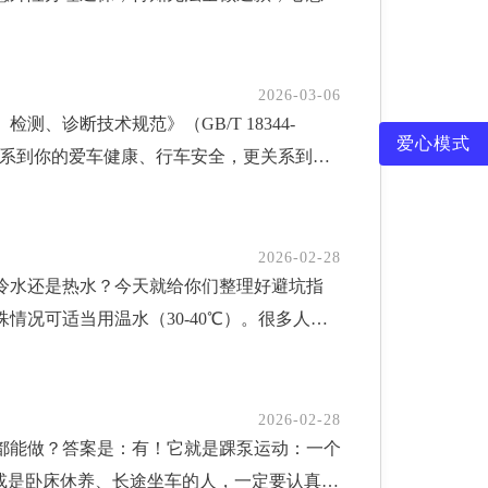
对方取得联系。对方承诺全额退还保费，但要
，为躲避监控将车开走，半小时后返回原位继
先生当时一心只想全额退保，对这些要求并没
”分别记录无论是否同一区域，只要违停发生
恶意投诉，经核实发现，投诉并非张先生本人
到两张罚单。举个例子：车主A在B路违停半
2026-03-06
、诊断技术规范》（GB/T 18344-
务费，倒卖个人信息。万幸的是，张先生在客
成两次处罚记录。二、这些交通违法，也
爱心模式
接关系到你的爱车健康、行车安全，更关系到你
产手段狡诈：先以“全额退保”为诱饵吸引消费
无论是否阻碍救援，除违停处罚外，还将依据
0公里必须来”？新规最大的变化就是保养周期不
捏造虚假投诉理由等非法手段牟利，严重违反
下罚款。违停+妨碍特种车通行在路口、医院、
比如经常跑山路、多尘环境的朋友，保养要勤
合同与监管规定办理，不存在第三方方“全额
妨碍执行紧急任务”被追加处罚。违停+无牌/
而异”，能有效避免不必要的过度保养，把钱
信息泄露，资金被盗，征信受损等风险，甚至
记9分、罚200元）或“未悬挂号牌”（记9
2026-02-28
冷水还是热水？今天就给你们整理好避坑指
：日常维护：驾驶员自己就能做，比如出车前
惕“不用损失，全额退保”等不实 信息，以保
逾期加收滞纳金驾驶人在场的违停，交警责令
况可适当用温水（30-40℃）。很多人觉
员操作，主要是清洁、润滑、紧固和更换机油
通过保险公司官方客服，线下网点等正规渠
逾期未缴，每日按罚款数额的3%加收滞纳金
？关键是“温差暴击”。室外温度低，车身、
检测、调整和关键部件拆检。划重点：二级维
隐私信息，防止个人信息被非法使用；4.遭
违停信息，一般会通过短信或“交管
鼓包，甚至导致车漆脱落。更危险的是车窗玻
天的质量保证期。这可是你日后维权的“尚方宝
进，共同营造一个安全，放心，健康的保险消
的在规定时间内缴费。需要在车辆年检前完成违
小划痕的玻璃，炸裂风险更高。而且热水会加
用全合成机油的车辆，在正常工况下，完全可以
证据若认为罚单有误（如被套牌、已驶离却被
2026-02-28
都能做？答案是：有！它就是踝泵运动：一个
。那冷水就绝对安全吗？也不是，选冷水有两
新车不必做“深度养护”：对于3年或9万公里内无
录仪视频、停车位置证明、医院急救记录等材
或是卧床休养、长途坐车的人，一定要认真看
量选常温冷水（0℃以上），如果水温太低，
抖动、加速无力等症状时才需考虑。配件选择更
公共安全。保哥在此建议广大车主：提前规划