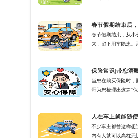
完，学会就能护好血
虽然不会像热水那样
自由：只要符合质量
停车、看清禁停标识
长出的“血块”——
窗胶条、轮毂这些容
厂，价格可能便宜3
春节假期结束后
形成时几乎没症状，
温度不是特别低，比
查电池包密封性、电
春节假期结束，从小
接翻倍：久坐党：久
手摸起来温热不烫的
保障安全和电池寿命
来，留下用车隐患。
久了就容易形成血栓
天或北方室内洗车时
公司在评估风险时，
者其他路况，往往由
用吃药、不用花钱，
停车入库，先开出去跑
的保费报价。养成良
车主朋友们在假期结
活节奏。遵循“早缓
开。总结一下：洗车
责哦！保哥温馨提示
保险常识|带您清
期停留在车身上，破
踝，就像一个小型“
洗干净车，又能保护
让您的爱车陪伴更久
当您在购买保险时，
或损伤及底盘锈蚀检
血管保持通畅，血栓自
哥为您梳理出这篇“
状态，及时做好四轮
小腿肌肉被称为人体“
一、保单中的“重点
裹满了泥浆，严重影
路：每天坚持做，能
任。就像一个专业靠
可能会使机油变质。
致腿肿、沉重？勾一
人在车上就能随便
人。当被保险人发生
和充满砂石的恶劣行
越僵，坚持做这个动
不少车主都曾这样想
签订保险合同、并承
超过了出厂下限刻度
前后肌肉悄悄发力，
内有人就可以高枕无
权利。投保人与被保
保证，车主对于刹车
记好：1.勾脚：缓缓