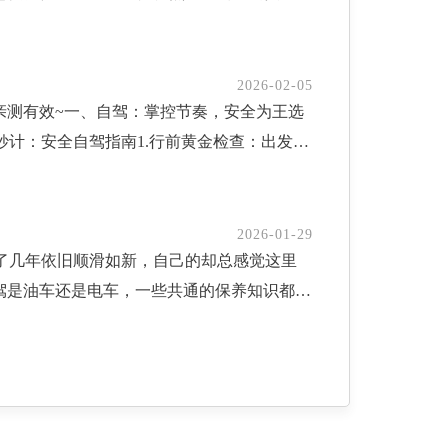
驶人在车内，也必须遵守特定规定。·《道路
亲属，或其他第三人。二、保险中的“钱”都
空气流通有限，容易“藏污纳垢”，时间长了
，同样保持5-10秒，慢慢放松；3.环绕：
装卸物品等，且完成后应立即驶离。区分机动
保费的多少通常与保险金额、保险期限、被保
在长途驾车归来后，车主在清洁车身时千万别
，左右脚可交替进行。做的时候，记住3个关键
响了交通，执法人员有权要求立即驶离，拒绝
”，是保险公司承担赔偿或给付保险金的最高
，车辆如果长期不用，表面似乎没有任何磨
：在没有痛感的范围内，尽量做到最大角度，
2026-02-05
亲测有效~一、自驾：掌控节奏，安全为王选
不在现场的违停进行处罚违法，或者对当事人
费率指单位保险金额所对应的保费比例，是计
必要时需做一次保养。如果车子停放在室外，
30次，每天多做几组，初次练习可减少次数，适
计：安全自驾指南1.行前黄金检查：出发前
必罚在设有禁停标志或黄色实线的路段，不论
据、经营成本等多因素影响。4.现金价值带
险安徽分公司
，不能只靠一个小动作，搭配这几个习惯，效
源汽车车主请特别规划好沿途充电站。2.路
0米内、交叉路口50米内、桥梁隧道陡坡等路
险初期，现金价值通常低于所交保费，随着时
腿、走两步，活动一下下肢；2.多喝水：每天
播与路况信息。切勿完全依赖车载导航，尤其
，无论驾驶人在不在车上、时间多短，都会受
保单的重要金融属性体现。三、保单中的重
，或是高龄老人，需遵医嘱，别过量）；3.改
公路遇险“车靠边，人撤离，即报警”九字
人不在现场或者虽在现场但拒绝立即驶离，妨碍
20天）。如投保人在此期间反悔，可无条件解除
4.适度锻炼：除了踝泵运动，日常也可以做
2026-01-29
了几年依旧顺滑如新，自己的却总感觉这里
食物与水，急救包等。二、航班：高效赶路，
？在没有明确禁停标志的路边临时停车，要想
合同生效后的一段时间内，即使发生保险事故，
预防很简单。这个不用出门、不用花钱的踝泵
驾是油车还是电车，一些共通的保养知识都值
程。锦囊妙计：智慧飞行攻略1.购票时机玄
路右侧，机动车驾驶人不得离车，上下人员或
宽限期针对分期支付保费的长期险，若到期未
提醒，就多一份健康保障～愿我们都能养成好
好礼，助您轻松养车，安心前行。一、油车车
或选择除夕当天的航班，常有意外低价。2.
即走的范畴；停车位置明显妨碍其他车辆、行
付（会扣除欠缴保费）。4.保险期间即保险
司
，易导致其过热，从而缩短使用寿命。建议在
违禁品，充电宝，锂电池必须随身携带。3.
妨碍。经交警现场或短信提醒后，能够立即驶
单中的“责任与范围”1.保险责任保险公司
和清洁性能，导致发动机内部积碳增多、磨损
航班动态，提前到达机场。若发生延误，保持
车违反禁令标志、禁止标线指示的，一次记1
解保单功能的核心。2.责任免除保险公司不
间停放后，机油大多回流到底部，发动机上半
与高铁是春运的绝对主力，抢票是一场拼手速
一次记1分；其他违反停车规定的违法行为，
必仔细阅读，避免理赔纠纷。3.免赔额在保
转速稳定再平和起步。二、电车车主特别注意
06平台完成身份核验并添加联系人。放票前，
，罚款20-200元。下次需要临时停车时，先
。例如，某医疗险年免赔额1万元，当年医疗