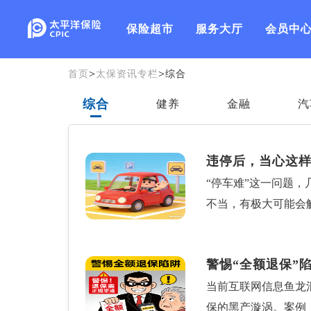
保险超市
服务大厅
会员中
>
>
首页
太保资讯专栏
综合
综合
健养
金融
汽
违停后，当心这
“停车难”这一问题
不当，有极大可能会
停超24小时，视为
按“一次”处罚。但
警惕“全额退保”
一早8点停车，若周二
当前互联网信息鱼龙
停车行为，可能面临两
保的黑产漩涡。案例
辆移动后再停到原处