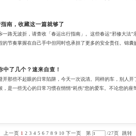
停车，认清这些误区事实上，临时停车并不等于合法停车，即使驾
保险人或投保人指定，可以是本人，也可以是配偶、子女、父母等
其是跑高速行驶期间车窗一般关闭，假期开车过程中，车内与车外
再将脚尖用力向下踩，就像踩汽车油门一样，感受小腿后方肌肉绷紧
定，临时停车只允许在特定情况下进行，比如短时间上下乘客、
人根据合同约定向保险公司支付的费用，是获得保险保障的对价。
，产生霉变，一来影响车内空气质量，二来影响车主身体健康。
脚尖做360度环绕，在自己能耐受的范围内，尽量做到最大幅度
出行指南，收藏这一篇就够了
主要看驾驶人是否离开车辆。·即使人在车上，如果停车位置影
等因素相关支付保费后，保险合同正式成立。2.保额即“保险金额
全面的清洁。六、停驶车辆检查还有一些车辆是处于停驶状态的
速度，重点感受肌肉的收缩和放松，这样效果才最好；幅度要大
乡一路无波折，请查收「春运出行指南」。这些春运“邪修大法”
交警可以对当事人不在现场的违停进行处罚，而非只能对当事人
需根据个人收入、负债、家庭责任等实际情况合理设定。3.保险
会使机油、刹车油、防冻液等出现变质的状况，需要及时补充，
率要够：每小时做5-10分钟，或者每组（勾脚+绷脚）做20-
程的节奏掌握在自己手中但同时也承担了更多的安全责任。锦囊妙
，不能处罚。二、这三种情况，人在车上照样罚1.绝对禁区停车
费率通常根据大数法则和风险概率精算得出，受风险类型、历史数
现异常，同时轮胎和轮辋也容易发生变形。本文来源：太平洋产
追剧、卧床、坐车时，随手就能做，完全不耽误事儿～预防血栓
行一次全面“体检”。重点检查轮胎，油液，灯光和刹车系统。新能
久，都属违法停车。例如人行横道、黄色网状线区域、公交车站3
险单所具有的价值，通俗说就是保单“退保时能拿回的钱”。在保
久”：久坐、久站、久躺每超过1小时，就起身活动2-3分钟，伸伸
地图APP规划多条备选路线并下载好离线地图，实时关注交通广
容忍在严管路段、消防通道、公交车站、人行横道等特殊区域停车
不仅是退保金的依据，也可用于保单贷款、自动垫交保费等，是
水，能降低血液黏稠度，减少血栓形成风险（有心血管、肾脏基础病
你中了几个？速来自查！
全驾驶铁律：坚决杜绝疲劳驾驶，连续驾驶不超过4小时。牢记高速
大，通常罚款200-500元。3.拒绝立即驶离要罚机动车驾驶
豫期指投保人收到保险合同并书面签收后的一段时间（通常为10-
控制体重，多吃蔬菜水果，少吃油腻、高盐食物，减少血管负担；
避开那些不起眼的日常陷阱，今天一次说清。同样的车，别人开
单：除常规工具外，建议随车携带便携充电宝，保暖毯，高热量的
的，处二十元以上二百元以下罚款。三、临时停车如何避免处罚
除不超过10元的工本费后无息退还全部保费。2.等待期指保险
舒缓运动，增强小腿肌肉力量，助力血液回流。血栓虽可怕，但
候，是一些无心的日常习惯在悄悄“耗伤”您的爱车。不论您的座
返乡的最高效选择，但需要更智慧的策略来应对票价波动与机场流
下原则：1.做到“人不下车、快停快走”临时停车时，应当紧靠道
付责任。设置等待期主要是为了防止带病投保等逆选择风险。3.
更要转发给家人朋友——尤其是久坐、久站、卧床的人，多一份
专门梳理了一份《常见伤车习惯自查清单》，并准备了一份暖心
是客流高峰，价格更高。可以尝试搜索临近城市出发或到达的航班，
驶离。2.避免高风险行为驾驶人离车或停车时间过长，远超即停
一个宽限时间。宽限期内保险合同依然有效，发生保险事故仍可赔
离血栓困扰，平安健康每一天。本文来源：太平洋产险青岛分公
才加油？燃油泵依靠汽油浸泡来散热，长期处于低油位状态运行
前在航司官网或APP完成值机，尽量减少托运行李。确认行李中无
择安全地点确保不在“绝对禁区”内停车，且未对交通造成任何实际
时间段。请在投保时明确保障期间，并注意续保或重新规划。四、保
一前及时补充。拖延更换机油机滤？机油逾期会严重衰减其润滑
期间雨雪雾霾天气高发，航班延误概率增大。出行当天持续关注
罚标准根据《道路交通安全违法行为记分管理办法》，驾驶机动
经济保障责任范围，明确列明在条款中。仔细阅读保险责任，是了
照保养手册规定的周期进行更换。冷车启动即“猛冲”？车辆长时
官方渠道协商改签或理赔。三、高铁：春运主力，抢票有术火车
况：·违反禁令标志、禁止标线指示停车的，罚款200元，驾驶证
，通常包括违法行为、不可抗力、既往症、战争暴乱等。投保前务
上一页
1
2
3
4
5
6
7
8
9
10
下一页
第
/27页
跳转
立刻高负荷运转，容易造成内部干磨。启动后稍待30秒左右，待
术活。锦囊妙计：春运抢票指南1.认准官方渠道：提前在123
。·在一般禁停路段，驾驶人不在现场或虽在现场但拒绝立即驶离的
，需要由被保险人自行承担的损失金额。常见于医疗险、财产险