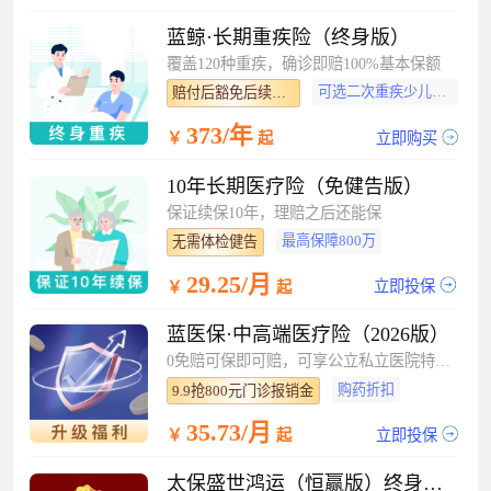
蓝鲸·长期重疾险（终身版）
覆盖120种重疾，确诊即赔100%基本保额
可选二次重疾少儿特疾
赔付后豁免后续保费
373/年
立即购买
￥
起
10年长期医疗险（免健告版）
保证续保10年，理赔之后还能保
最高保障800万
无需体检健告
29.25/月
立即投保
￥
起
蓝医保·中高端医疗险（2026版）
0免赔可保即可赔，可享公立私立医院特需部
购药折扣
9.9抢800元门诊报销金
35.73/月
立即投保
￥
起
太保盛世鸿运（恒赢版）终身寿险（分红型）