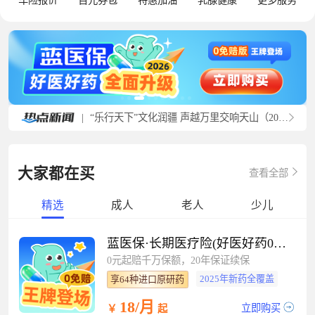
车险报价
百元券包
特惠加油
乳腺健康
更多服务
|
“乐行天下”文化润疆 声越万里交响天山（20260727）
大家都在买
查看全部
精选
成人
老人
少儿
蓝医保·长期医疗险(好医好药0免赔）
0元起赔千万保额，20年保证续保
2025年新药全覆盖
享64种进口原研药
18/月
立即购买
￥
起