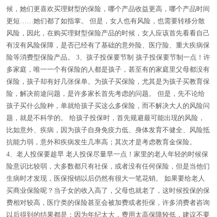
候，她们更喜欢买理财型的保险，哪个产品收益更高，哪个产品时间
更短……她们都了如指掌。 但是，女人也有风险，也需要转移分散
风险，因此，在购买理财型保险产品的时候，女人应该首先看看自己
有没有风险保障，是否已经有了基础的意外险、医疗险、重大疾病保
险等消费型保险产品。 3、孩子投保要节制 孩子投保要节制一点！许
多家庭，唯一一个有保险的人都是孩子，甚至有的家庭里父母都没有
保险，孩子却有好几张保单。为孩子买保险，尤其是为孩子买教育保
险，解决前途问题，是许多家长首先考虑的问题。 但是，先不论给
孩子买什么险种，单就给孩子买这么多保险，而不解决大人的风险问
题，就是不科学的。 给孩子投保时，首先规避最可能出现的风险，
比如意外、疾病，因为孩子自身免疫力低、身体发育不健全、风险抵
抗能力弱，意外和疾病发生几率高；其次才是考虑教育金保险。
4、老人投保要趁早 老人投保尽量早一点！家里的老人年轻的时候保
险意识比较弱，大多数都只有社保，或者没有任何保险，但是当他们
生病时才发现，医保报销以后仍然有很大一笔花销。 如果要给老人
买商业保险呢？当子女的收入高了，父母也就老了，这时候投保的保
费相对较高，医疗类的保险甚至会被加费或者拒保，许多消费者咨询
以后得到的结果都是：因为年纪太大，费用太高保障较低，建议不要