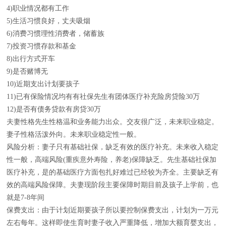
4)职业情况都有工作
5)生活习惯良好，丈夫吸烟
6)消费习惯理性消费者，储蓄族
7)投资习惯存款和基金
8)出行方式开车
9)是否赌博无
10)近期支出计划要孩子
11)已有保险情况均有有社保先生有团体医疗补充险房贷险30万
12)是否有债务贷款有房贷30万
夫妻性格先生性格温和业务能力出众。交友很广泛，未来职业稳定。
妻子性格活泼外向。未来职业稳定性一般。
风险分析：妻子只有基础社保，缺乏有效的医疗补充。未来收入稳定
性一般，高端风险(重疾意外寿险，养老)保障缺乏。先生基础社保加
医疗补充，是的基础医疗方面包扎好难过已经较为齐全。主要缺乏有
效的高端风险保障。夫妻现阶段主要保障时期目前及孩子上学前，也
就是7-8年间
保费支出：由于计划近期要孩子所以要控制保费支出，计划为一万元
左右每年。这样即使生育时妻子收入严重降低，增加大额育婴支出，