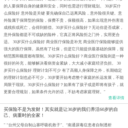
的人要保障自身的健康和安全，同时也需进行理财规划。 30岁买什
么保险好 意外险是关键 要先确保自己远离风险，意外险很关键。意
外险属于保障型的保险，保费不贵，保额很高，如果出现意外伤害造
成残疾或死亡，会得到赔偿。30岁买什么保险好？无论你是否成家，
意外保险都是不可或缺的险种，它真正将风险拒之门外，实用更合
适。 30岁买什么保险好 商业医疗保险是补充 商业医疗保险能够提供
强大的医疗保障。虽然有了社保，但是它只能提供最基础的保障，报
销范围和额度都有限制。30岁买什么保险好？商业医疗保险则是一种
很好的补充，能够解决看病资金紧缺，大大减小家庭经济负担。 30
岁买什么保险好 理财计划不可少 有了高额人身保障之外，长期稳定
的理财计划也必不可少，30岁要开始考虑整个家庭的长远发展，不能
局限于现状。30岁买什么保险好？如果有了孩子或是即将有孩子，就
更要合理规划，如果条件允许的话，不妨考虑家庭理财。"
查看详情
买保险不是为发财！其实就是让30岁的我们养活60岁的自
己、病重时的全家！
" “台州父母自制山寨呼吸机救子”、“南通尿毒症患者自制透析