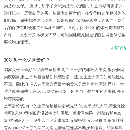
为父母投保。 所以，如果子女想为父母买保险，并且能够有更多的
选择机会，尽量趁早购买。从费率角度考虑，在父母尚算年轻时为他
们投保，保费相对更加便宜。如果投保年龄相差10岁，购买同一款产
品的保费有时会相差20%甚至50%。同时，保险公司的体检要求非常
严格，一旦父母身体状况下降，可能因健康原因被保险公司拒保或被
要求增加保费。 "
查看详情
30岁买什么保险最好？
30岁买什么最好？保险专家指出,对二三十岁的年轻人来说,很少会因
为疾病而死亡,平常也就是伤风感冒多一些,发生重大疾病的可能性也
不高。因此,年轻人在保障方面最大的需求是意外类的保险,而的一大
特色就是保费低廉,因此,这类保险对于刚参加工作的年轻人来说,是最
经济实惠的。
是事后给钱,而中的重疾险是确诊后就先垫付,如果出现大病,商业保险
就可以弥补很多家庭没钱治病的困境。商业重疾险一般都有豁免条
款,被保险人一旦发生合同约定事故即无需缴纳后续保费,但保障继续
有效,而社保医疗的享受前提是按规定连续不断按时缴费。30岁年轻