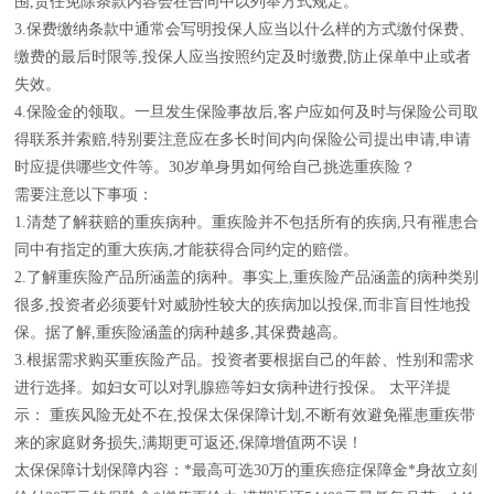
围,责任免除条款内容会在合同中以列举方式规定。
3.保费缴纳条款中通常会写明投保人应当以什么样的方式缴付保费、
缴费的最后时限等,投保人应当按照约定及时缴费,防止保单中止或者
失效。
4.保险金的领取。一旦发生保险事故后,客户应如何及时与保险公司取
得联系并索赔,特别要注意应在多长时间内向保险公司提出申请,申请
时应提供哪些文件等。30岁单身男如何给自己挑选重疾险？
需要注意以下事项：
1.清楚了解获赔的重疾病种。重疾险并不包括所有的疾病,只有罹患合
同中有指定的重大疾病,才能获得合同约定的赔偿。
2.了解重疾险产品所涵盖的病种。事实上,重疾险产品涵盖的病种类别
很多,投资者必须要针对威胁性较大的疾病加以投保,而非盲目性地投
保。据了解,重疾险涵盖的病种越多,其保费越高。
3.根据需求购买重疾险产品。投资者要根据自己的年龄、性别和需求
进行选择。如妇女可以对乳腺癌等妇女病种进行投保。 太平洋提
示： 重疾风险无处不在,投保太保保障计划,不断有效避免罹患重疾带
来的家庭财务损失,满期更可返还,保障增值两不误！
太保保障计划保障内容：*最高可选30万的重疾癌症保障金*身故立刻