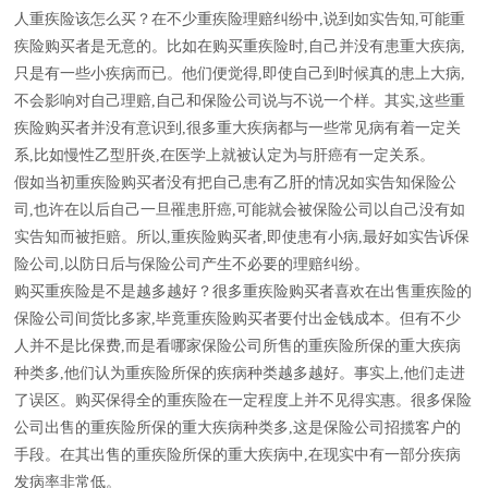
人重疾险该怎么买？在不少重疾险理赔纠纷中,说到如实告知,可能重
疾险购买者是无意的。比如在购买重疾险时,自己并没有患重大疾病,
只是有一些小疾病而已。他们便觉得,即使自己到时候真的患上大病,
不会影响对自己理赔,自己和保险公司说与不说一个样。其实,这些重
疾险购买者并没有意识到,很多重大疾病都与一些常见病有着一定关
系,比如慢性乙型肝炎,在医学上就被认定为与肝癌有一定关系。
假如当初重疾险购买者没有把自己患有乙肝的情况如实告知保险公
司,也许在以后自己一旦罹患肝癌,可能就会被保险公司以自己没有如
实告知而被拒赔。所以,重疾险购买者,即使患有小病,最好如实告诉保
险公司,以防日后与保险公司产生不必要的理赔纠纷。
购买重疾险是不是越多越好？很多重疾险购买者喜欢在出售重疾险的
保险公司间货比多家,毕竟重疾险购买者要付出金钱成本。但有不少
人并不是比保费,而是看哪家保险公司所售的重疾险所保的重大疾病
种类多,他们认为重疾险所保的疾病种类越多越好。事实上,他们走进
了误区。购买保得全的重疾险在一定程度上并不见得实惠。很多保险
公司出售的重疾险所保的重大疾病种类多,这是保险公司招揽客户的
手段。在其出售的重疾险所保的重大疾病中,在现实中有一部分疾病
发病率非常低。