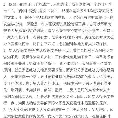
2、保险不能保证孩子的成才，只能为孩子成长期提供一个最佳的平
台； 3、保险不能预防意外的发生，只能在意外发生时减少家庭财务
的支出； 4、保险不能加速财富的增长，只能为已有的财富提供一把
安全放心锁。 保险是一种未雨绸缪的风险管理工具，它可以帮助您
规避人身风险和财产风险，减少风险带来的伤害和经济损失。但是，
一家人有老有小，有男有女，需求不同偏好不同，买保险的时候怎么
办？其实很简单，记住以下四点，您就能科学地为家人买好保险。
1、男人投保要舍得 男人投保要舍得一点！成年男性对人寿保险明显
认知不足，觉得作为家庭支柱，工作赚钱都是为了孩子，自己有没有
保险都没关系，给孩子买了就行。 但不要忘记，买保险有一个重要
原则，就是家庭经济支柱最需要保险，而大部分家庭经济支柱都是男
人，要想支撑一个家，必须要有健康的身体和稳定的收入，这是男人
责任的体现，也是男人尊严的体现。 实际生活中，男人普遍有着不
良生活习惯，比如抽烟、酗酒、熬夜……男人患病的风险比女人大，
预期寿命比女人短，但是承担的责任又更多，因此，给男人投保要舍
得一点，为男人构建完善的保障体系是家庭投保中最重要的原则。
2、女人投保要理智 女人投保要理智一点！男人挣钱，女人理财，这
是大多数家庭的财务关系，女人作为严把花钱关的人，在投保的时