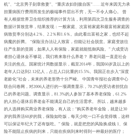
机”、“北京男子刻章救妻”、“重庆农妇剖腹自医”……近年来因无力承
担重病医疗费用而发生的极端事件层出不穷，无一不令人痛心。 曾
有人根据世界卫生组织推荐的计算方法，利用第四次卫生服务调查的
数据计算致贫率，结果发现：一般家庭、次富裕家庭和最富裕家庭因
病致贫率分别达4.2％、2.2％和1.6％。由此看出富裕之家，也经不起
病魔的折腾。 “保险没办法让人致富，但能让社会脱贫。家庭变故往
往产生新的贫困，如果人人有保险，家庭就能抵御风险。” 六成受访
者担心退休金不够花，我们将来靠什么养老？ 养老问题一直是社会
关注的焦点。国家统计局数据显示，截至2014年，我国60岁及以上的
老年人口达到2.12亿人，占总人口比重的15.5%。我国正在步入“深度
老龄化”社会，未来的养老形势十分严峻。 中国青年报社会调查中心
联合问卷网，对2006人进行的一项调查显示，70.2%的受访者担忧自
己的养老问题。调查显示，81.3%的人参加了基本养老保险，61.2%
的人担心退休后养老金不能满足自己的生活需求。 所以，越来越多
的人选择购买商业养老保险，有人说：“购买养老年金险，就是让30
岁的我养活60岁的我，保险如吃饭，每天少吃一口不会觉得饿，这样
可以保证年纪大了还有饭吃。” 保险，就是把您的风险换成钱 1、保
险不能阻止疾病的到来，只能在疾病到来时得到一种最好的医疗；