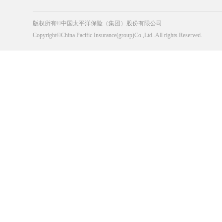
版权所有©中国太平洋保险（集团）股份有限公司
Copyright©China Pacific Insurance(group)Co.,Ltd..All rights Reserved.