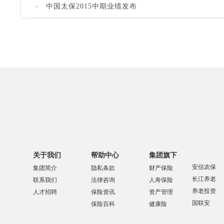
中国太保2015中期业绩发布
关于我们
帮助中心
集团旗下
安信农保
集团简介
隐私条款
财产保险
长江养老
联系我们
法律咨询
人寿保险
养老投资
人才招聘
保险资讯
资产管理
国联安
保险百科
健康险