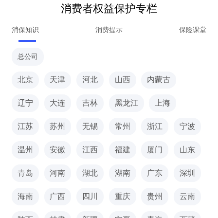
消费者权益保护专栏
消保知识
消费提示
保险课堂
总公司
北京
天津
河北
山西
内蒙古
辽宁
大连
吉林
黑龙江
上海
江苏
苏州
无锡
常州
浙江
宁波
温州
安徽
江西
福建
厦门
山东
青岛
河南
湖北
湖南
广东
深圳
海南
广西
四川
重庆
贵州
云南