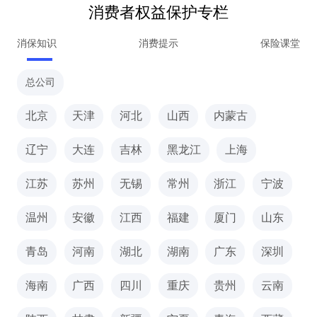
消费者权益保护专栏
消保知识
消费提示
保险课堂
总公司
北京
天津
河北
山西
内蒙古
辽宁
大连
吉林
黑龙江
上海
江苏
苏州
无锡
常州
浙江
宁波
温州
安徽
江西
福建
厦门
山东
青岛
河南
湖北
湖南
广东
深圳
海南
广西
四川
重庆
贵州
云南