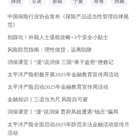
陕西
甘肃
新疆
宁夏
青海
西藏
中国保险行业协会发布《保险产品适当性管理自律规
范》
别踩坑！外籍人士退税攻略+3个安全小贴士
风险防范指南：理性借贷，远离陷阱
消保课堂丨“漫”说消保 三国“蒋干盗密”挫败记
太平洋产险积极开展2025年金融教育宣传周活动
太平洋产险启动2025年金融教育宣传周活动
金融知识丨三适当为尺 风险自可避
消保课堂丨"漫"说消保 贾府凤姐遭遇“钱庄”骗局
太平洋产险全面启动2025年防范非法金融活动宣传月
活动