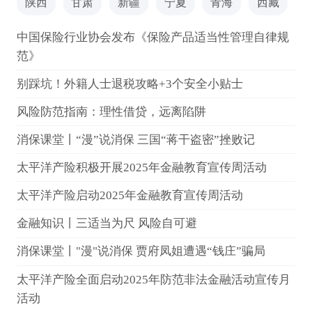
陕西
甘肃
新疆
宁夏
青海
西藏
中国保险行业协会发布《保险产品适当性管理自律规
范》
别踩坑！外籍人士退税攻略+3个安全小贴士
风险防范指南：理性借贷，远离陷阱
消保课堂丨“漫”说消保 三国“蒋干盗密”挫败记
太平洋产险积极开展2025年金融教育宣传周活动
太平洋产险启动2025年金融教育宣传周活动
金融知识丨三适当为尺 风险自可避
消保课堂丨"漫"说消保 贾府凤姐遭遇“钱庄”骗局
太平洋产险全面启动2025年防范非法金融活动宣传月
活动