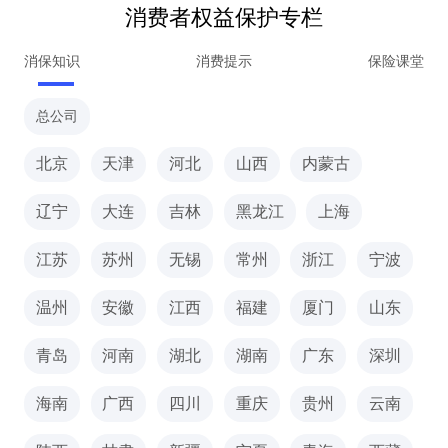
消费者权益保护专栏
消保知识
消费提示
保险课堂
总公司
北京
天津
河北
山西
内蒙古
辽宁
大连
吉林
黑龙江
上海
江苏
苏州
无锡
常州
浙江
宁波
温州
安徽
江西
福建
厦门
山东
青岛
河南
湖北
湖南
广东
深圳
海南
广西
四川
重庆
贵州
云南