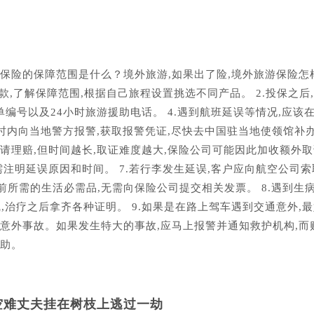
保险的保障范围是什么？境外旅游,如果出了险,境外旅游保险怎
款,了解保障范围,根据自己旅程设置挑选不同产品。 2.投保之后
保单编号以及24小时旅游援助电话。 4.遇到航班延误等情况,应该
4小时内向当地警方报警,获取报警凭证,尽快去中国驻当地使领馆补
理赔,但时间越长,取证难度越大,保险公司可能因此加收额外取证
注明延误原因和时间。 7.若行李发生延误,客户应向航空公司索
所需的生活必需品,无需向保险公司提交相关发票。 8.遇到生
,治疗之后拿齐各种证明。 9.如果是在路上驾车遇到交通意外,
意外事故。如果发生特大的事故,应马上报警并通知救护机构,而
帮助。
空难丈夫挂在树枝上逃过一劫