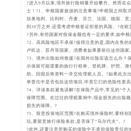
?进入9月以来,境外旅行险销量开始攀升。然而在
士！?1、申根国家旅游的注意事项?申根国之间取
括奥地利、比利时、丹麦、芬兰、法国、德国、意
到30万之外,还需考虑申根签证拒签的风险。?在
?另外,有些国家对投保金额也有一定的要求,如申
?2、高风险地区不承保?值得注意的是,国内在售
卢旺达、苏丹等国家。消费者如果要前往这些国家,
?3、境外出险如何救援?在国外出险应该怎么办？
示保留可能需要的旅行行程单、登机牌、护照、身
助。回国后将资料一并交给理赔人员。?如果此次出
单责任中是否包括这些项目,毕竟它们的危险性更高
?4、详读条款避免误解?在保险产品中,常见的“个
保障范围。在过往的理赔案例中,现金损失的出险频
损失的保障。?
?5、留意投保地区范围?在购买境外保险时,要特
玩,要留意旅行保险条款,是否保了“马尔代夫”。?
?此外,还要注意所购买的保险中不承担保险责任的