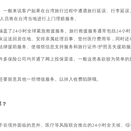
。一般来说客户如果在台湾旅行过程中遭遇旅行延误、行李延误
赔人员将在台湾当地进行上门理赔服务。
涵盖了24小时全球紧急救援服务。旅行救援服务通常包括24小
灰运送回居住地、安排亲属处理后事、垫付医疗费用等，同时还
法律援助服务、使领馆信息支持服务和旅行证件/护照丢失援助
许多保险公司均开通了网上投保渠道。一般这类条款较为简单的
还要留意其他一些增值服务。以掉入收费陷阱哦。
哪？
干在境外面临的意外、医疗等风险联合推出的24小时全天候、综