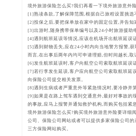
境外旅游保险怎么买?我们再看一下境外旅游意外险
[1]熟读条款,了解保障范围,根据自己旅程设置挑
[2]投保之后,要把保单放在家中的固定位置,并告知
[3]出游时,随身携带保单编号以及24小时旅游援助
[4]遇到航班延误等情况,应该在机场开出航班延误
[5]遇到财物丢失,应在24小时内向当地警方报警
而言,在出事后两年内均可申请理赔,但时间越长,
[6]发生航班延误时,客户向航空公司索取航班延误
[7]若行李发生延误,客户应向航空公司索取航班
向保险公司提交相关发票。
[8]遇到生病或者严重意外等紧急情况时,要冷静并
[9]如果是在路上驾车遇到交通意外,最好对事故
的事故,应马上报警并通知救护机构,而购买包括紧
境外旅游保险怎么买?购买境外旅游意外险要详细
公司、保险公司网站或者可以提供多家保险公司的
三方保险网站购买。