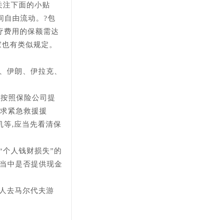
关注下面的小贴
间自由流动。?包
疗费用的保额需达
家也有类似规定。
汶、伊朗、伊拉克、
意按照保险公司提
请求紧急救援援
机等,应当先看清保
“个人钱财损失”的
品当中是否提供现金
爱人去马尔代夫游