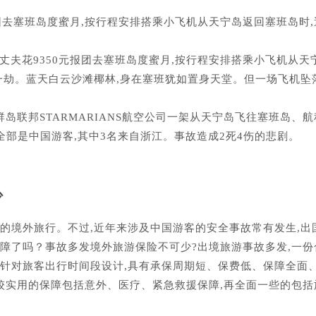
元报团去塞班岛度蜜月,按行程安排搭乘小飞机从天宁岛返回塞班岛时
蕾与丈夫花9350元报团去塞班岛度蜜月,按行程安排搭乘小飞机从天
一劫。蓝天白云沙滩椰林,身在塞班犹如置身天堂。但一场飞机坠
纳群岛联邦STARMARIANS航空公司一架从天宁岛飞往塞班岛、航
全部是中国游客,其中3名来自浙江。事故造成2死4伤的悲剧。
少
”的境外旅行。不过,近年来涉及中国游客的安全事故常有发生,出
障了吗？事故多发境外旅游保险不可少?出境旅游事故多发,一
要针对旅客出行时间段设计,具有承保周期短、保费低、保障全面
较实用的保障包括意外、医疗、紧急救援保障,再全面一些的包