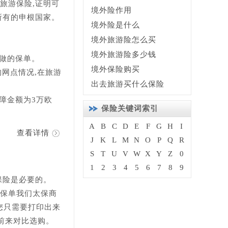
旅游保险,证明可
境外险作用
所有的申根国家。
境外险是什么
境外旅游险怎么买
境外旅游险多少钱
订做的保单。
境外保险购买
网点情况,在旅游
出去旅游买什么保险
障金额为3万欧
保险关键词索引
A
B
C
D
E
F
G
H
I
查看详情
J
K
L
M
N
O
P
Q
R
S
T
U
V
W
X
Y
Z
0
1
2
3
4
5
6
7
8
9
保险是必要的。
的保单我们太保商
您只需要打印出来
前来对比选购。