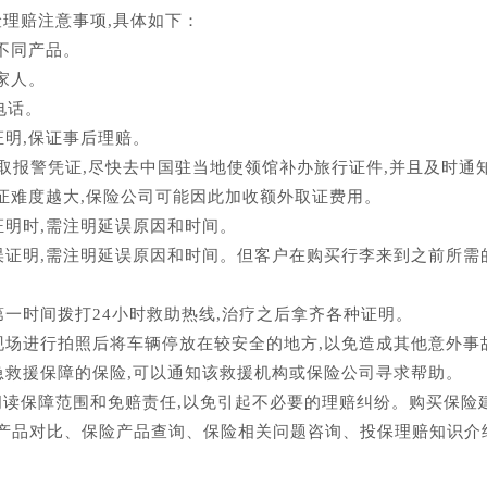
理赔注意事项,具体如下：
选不同产品。
家人。
电话。
证明,保证事后理赔。
,获取报警凭证,尽快去中国驻当地使领馆补办旅行证件,并且及时
取证难度越大,保险公司可能因此加收额外取证费用。
证明时,需注明延误原因和时间。
延误证明,需注明延误原因和时间。但客户在购买行李来到之前所需
第一时间拨打24小时救助热线,治疗之后拿齐各种证明。
的现场进行拍照后将车辆停放在较安全的地方,以免造成其他意外
急救援保障的保险,可以通知该救援机构或保险公司寻求帮助。
阅读保障范围和免赔责任,以免引起不必要的理赔纠纷。购买保险
产品对比、保险产品查询、保险相关问题咨询、投保理赔知识介