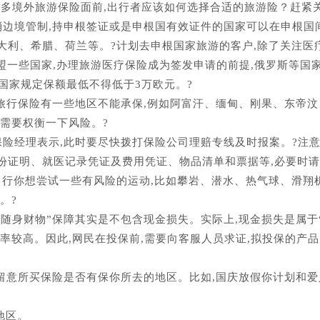
众多境外旅游保险面前,出行者应该如何选择合适的旅游险？赶紧
消边境管制,持申根签证或是申根国有效证件的国家可以在申根国
大利、希腊、荷兰等。?计划去申根国家旅游的客户,除了关注医
欧盟一些国家,办理旅游医疗保险成为签发申请的前提,俄罗斯等国
根国家规定保额最低不得低于3万欧元。?
的旅行保险有一些地区不能承保,例如阿富汗、缅甸、刚果、东帝
需要权衡一下风险。?
保险经理表示,此时要尽快拨打保险公司理赔专线及时报案。?注
份证明、就医记录凭证及费用凭证、物品清单和票据等,必要时
行你想尝试一些有风险的运动,比如攀岩、潜水、热气球、滑翔
。?
人随身财物”保障其实是不包含现金损失。实际上,现金损失是属于
率较高。因此,网民在投保前,需要向客服人员求证,拟投保的产
别留意所买保险是否有保你所去的地区。比如,国庆放假你计划和
地区。