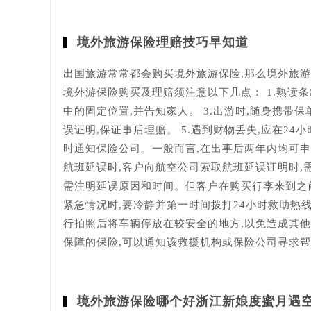
境外旅游保险理赔技巧早知道
出国旅游常常都会购买境外旅游保险,那么境外旅游
境外游保险购买及理赔须注意以下几点： 1.熟读条
中的固定位置,并告知家人。 3.出游时,随身携带
误证明,保证事后理赔。 5.遇到财物丢失,应在2
时通知保险公司。一般而言,在出事后两年内均可申请
航班延误时,客户向航空公司索取航班延误证明时,需
需注明延误原因和时间。但客户在购买行李来到之前
紧急情况时,要冷静并第一时间拨打24小时救助热线
行拍照后将车辆停放在较安全的地方,以免造成其他
保障的保险,可以通知该救援机构或保险公司寻求
境外旅游保险哪个好浙江新娘度蜜月遇