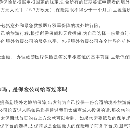
游保险是根据申根国家的规定,适合所有的短期签证申请者的境外
0万元人民币（即3万欧元）,保险期限不得少于一个月,并且覆盖
份包括意外和紧急救援医疗双重保障的境外旅行险。
己的旅游行程,根据所需保额和天数投保,为自己选择一份量身
务的境外救援公司的服务水平。包括境外救援公司在全世界的机构
金额。 办理旅游医疗保险是签发申根签证的基本前提,且最低保
单吗，是保险公司给寄过来吗
了提高您境外之旅的保障,出发前为自己投保一份合适的境外旅游
公司给寄过来吗如果您是通过我们太保商城来投保的话,那么您
在太保商城首页的右上方您就可以看到。如果您需要纸质的保单,
保平台的选择,太保商城是全国最大的保险电子商务平台,欢迎您