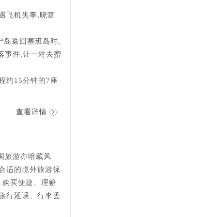
,遇飞机失事,晓蕾
宁岛返回塞班岛时,
落事件,让一对去蜜
程约15分钟的7座
查看详情
国旅游亦暗藏风
份合适的境外旅游保
、购买便捷、理赔
括旅行延误、行李丢