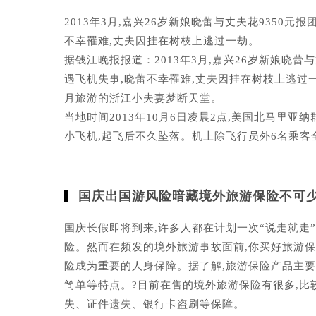
2013年3月,嘉兴26岁新娘晓蕾与丈夫花9350
不幸罹难,丈夫因挂在树枝上逃过一劫。
据钱江晚报报道：2013年3月,嘉兴26岁新娘晓
遇飞机失事,晓蕾不幸罹难,丈夫因挂在树枝上逃过
月旅游的浙江小夫妻梦断天堂。
当地时间2013年10月6日凌晨2点,美国北马里亚
小飞机,起飞后不久坠落。机上除飞行员外6名乘客
国庆出国游风险暗藏境外旅游保险不可
国庆长假即将到来,许多人都在计划一次“说走就走
险。然而在频发的境外旅游事故面前,你买好旅游保
险成为重要的人身保障。据了解,旅游保险产品主
简单等特点。?目前在售的境外旅游保险有很多,比
失、证件遗失、银行卡盗刷等保障。