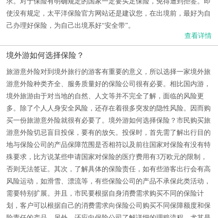
求。对于保险有明确规定的国家一定要买足保险，免得遭到拒签。即
使没有规定，太平洋保险官方网站还是建议您，在出境前，最好为自
己办理好保险，为自己出境系好“安全带”。
查看详情
境外游如何选择保险？
旅游意外险对到境外旅行的游客有重要的意义，所以选择一家境外旅
游意外险种类齐全、服务质量好的保险公司很有必要。相比国内游，
境外旅游由于对当地的自然、人文等并不完全了解，面临的风险更
多。除了个人人身安全风险，还存在着很多突发的隐性风险。因而购
买一份旅游意外险就很有必要了。境外游如何选择保险？市民购买旅
游意外险切忌盲目投保，要有的放矢。投保时，首先需了解出行目的
地与保险公司的产品保障范围是否相符以及前往国家对保险有没有特
殊要求，比方说某些申请国家对保险的医疗费用有3万欧元的限制，
否则无法签证。其次，了解具体的保险责任，如有些游客出行会有高
风险运动，如滑雪、漂流等，有些保险公司的产品不承保此类活动，
需要特别扩展。并且，市民要根据自身消费需求购买不同的保险计
划，客户可以根据自己的消费需求向保险公司购买不同保障额度和保
险责任的产品。另外，还应向保险公司了解详细的理赔流程，尤其是