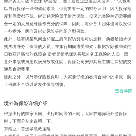
海外务工可团体投保“绑架险”，除了通过企业层面来投保，个人也可
以自行投保一些绑架勒索险，但需要有一定的财务证明，因为投保额
度和保费都不低。绑架勒索险属于财产保险，投保此类险种还需要组
合一定的人身意外险作充分的保障，因此，海外务工团体也可以投保
一些意外、医疗及绑架风险等的组合型保险。
此外，还有绑架慰问金和雇主慰问探访费用可供选择。前者是指承保
购买境外务工保险的人员，在旅行期间遭受绑架，根据实际被绑架的
日数获得赔偿的保障金;后者是指承保购买境外务工保险的人员，因
意外事故或身患疾病身故或住院，保险公司安排其雇主前往探望的交
通及食宿费用。
除此之外，境外游保险投保时，大家要仔细的看清合同中的条款，防
止保障不全或以后发生保险纠纷。
查看详情
境外游保险详细介绍
根据出行的国家不同、出行时间等的不同，大家在选择境外游保险
时，下面分别来说明一下。
东南亚：首选紧急救援险