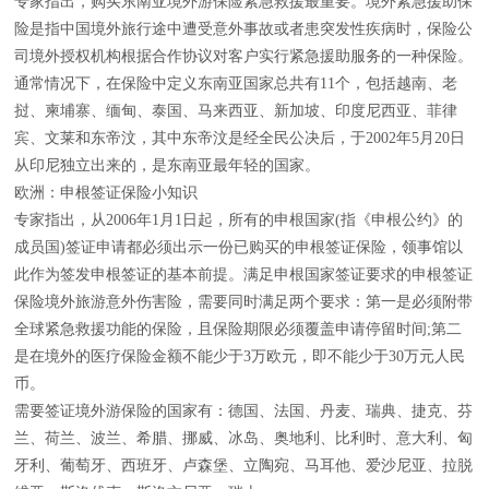
专家指出，购买东南亚境外游保险紧急救援最重要。境外紧急援助保
险是指中国境外旅行途中遭受意外事故或者患突发性疾病时，保险公
司境外授权机构根据合作协议对客户实行紧急援助服务的一种保险。
通常情况下，在保险中定义东南亚国家总共有11个，包括越南、老
挝、柬埔寨、缅甸、泰国、马来西亚、新加坡、印度尼西亚、菲律
宾、文莱和东帝汶，其中东帝汶是经全民公决后，于2002年5月20日
从印尼独立出来的，是东南亚最年轻的国家。
欧洲：申根签证保险小知识
专家指出，从2006年1月1日起，所有的申根国家(指《申根公约》的
成员国)签证申请都必须出示一份已购买的申根签证保险，领事馆以
此作为签发申根签证的基本前提。满足申根国家签证要求的申根签证
保险境外旅游意外伤害险，需要同时满足两个要求：第一是必须附带
全球紧急救援功能的保险，且保险期限必须覆盖申请停留时间;第二
是在境外的医疗保险金额不能少于3万欧元，即不能少于30万元人民
币。
需要签证境外游保险的国家有：德国、法国、丹麦、瑞典、捷克、芬
兰、荷兰、波兰、希腊、挪威、冰岛、奥地利、比利时、意大利、匈
牙利、葡萄牙、西班牙、卢森堡、立陶宛、马耳他、爱沙尼亚、拉脱