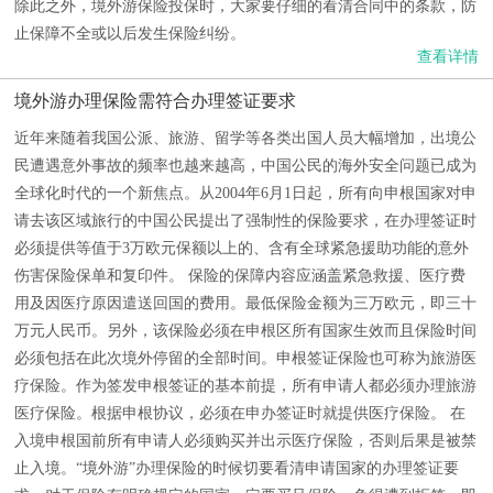
除此之外，境外游保险投保时，大家要仔细的看清合同中的条款，防
止保障不全或以后发生保险纠纷。
查看详情
境外游办理保险需符合办理签证要求
近年来随着我国公派、旅游、留学等各类出国人员大幅增加，出境公
民遭遇意外事故的频率也越来越高，中国公民的海外安全问题已成为
全球化时代的一个新焦点。从2004年6月1日起，所有向申根国家对申
请去该区域旅行的中国公民提出了强制性的保险要求，在办理签证时
必须提供等值于3万欧元保额以上的、含有全球紧急援助功能的意外
伤害保险保单和复印件。 保险的保障内容应涵盖紧急救援、医疗费
用及因医疗原因遣送回国的费用。最低保险金额为三万欧元，即三十
万元人民币。另外，该保险必须在申根区所有国家生效而且保险时间
必须包括在此次境外停留的全部时间。申根签证保险也可称为旅游医
疗保险。作为签发申根签证的基本前提，所有申请人都必须办理旅游
医疗保险。根据申根协议，必须在申办签证时就提供医疗保险。 在
入境申根国前所有申请人必须购买并出示医疗保险，否则后果是被禁
止入境。“境外游”办理保险的时候切要看清申请国家的办理签证要