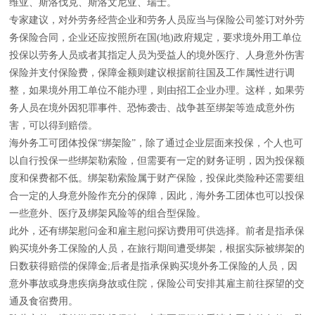
维亚、斯洛伐克、斯洛文尼亚、瑞士。
专家建议，对外劳务经营企业和劳务人员应当与保险公司签订对外劳
务保险合同，企业还应按照所在国(地)政府规定，要求境外用工单位
投保以劳务人员或者其指定人员为受益人的境外医疗、人身意外伤害
保险并支付保险费，保障金额则建议根据前往国及工作属性进行调
整，如果境外用工单位不能办理，则由招工企业办理。这样，如果劳
务人员在境外因犯罪事件、恐怖袭击、战争甚至绑架等造成意外伤
害，可以得到赔偿。
海外务工可团体投保“绑架险”，除了通过企业层面来投保，个人也可
以自行投保一些绑架勒索险，但需要有一定的财务证明，因为投保额
度和保费都不低。绑架勒索险属于财产保险，投保此类险种还需要组
合一定的人身意外险作充分的保障，因此，海外务工团体也可以投保
一些意外、医疗及绑架风险等的组合型保险。
此外，还有绑架慰问金和雇主慰问探访费用可供选择。前者是指承保
购买境外务工保险的人员，在旅行期间遭受绑架，根据实际被绑架的
日数获得赔偿的保障金;后者是指承保购买境外务工保险的人员，因
意外事故或身患疾病身故或住院，保险公司安排其雇主前往探望的交
通及食宿费用。