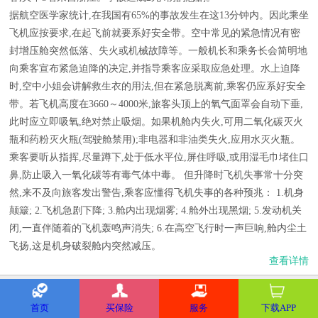
据航空医学家统计,在我国有65%的事故发生在这13分钟内。因此乘坐
飞机应按要求,在起飞前就要系好安全带。空中常见的紧急情况有密
封增压舱突然低落、失火或机械故障等。一般机长和乘务长会简明地
向乘客宣布紧急迫降的决定,并指导乘客应采取应急处理。水上迫降
时,空中小姐会讲解救生衣的用法,但在紧急脱离前,乘客仍应系好安全
带。若飞机高度在3660～4000米,旅客头顶上的氧气面罩会自动下垂,
此时应立即吸氧,绝对禁止吸烟。如果机舱内失火,可用二氧化碳灭火
瓶和药粉灭火瓶(驾驶舱禁用);非电器和非油类失火,应用水灭火瓶。
乘客要听从指挥,尽量蹲下,处于低水平位,屏住呼吸,或用湿毛巾堵住口
鼻,防止吸入一氧化碳等有毒气体中毒。 但升降时飞机失事常十分突
然,来不及向旅客发出警告,乘客应懂得飞机失事的各种预兆： 1.机身
颠簸; 2.飞机急剧下降; 3.舱内出现烟雾; 4.舱外出现黑烟; 5.发动机关
闭,一直伴随着的飞机轰鸣声消失; 6.在高空飞行时一声巨响,舱内尘土
飞扬,这是机身破裂舱内突然减压。
查看详情
首页
买保险
服务
下载APP