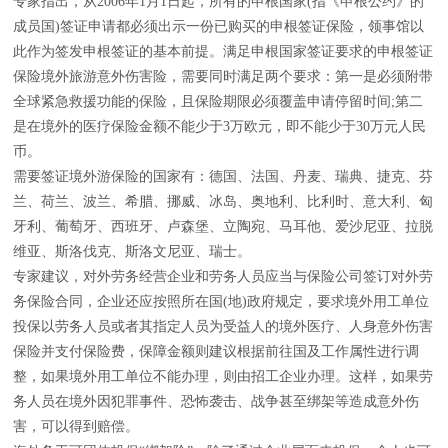
专家指出，从2006年1月1日起，所有的申根国家(指《申根公约》的
成员国)签证申请都必须出示一份已购买的申根签证保险，领事馆以
此作为签发申根签证的基本前提。满足申根国家签证要求的申根签证
保险境外旅游意外伤害险，需要同时满足两个要求：第一是必须附带
全球紧急救援功能的保险，且保险期限必须覆盖申请停留时间;第二
是在境外的医疗保险金额不能少于3万欧元，即不能少于30万元人民
币。
需要签证境外游保险的国家有：德国、法国、丹麦、瑞典、捷克、芬
兰、荷兰、波兰、希腊、挪威、冰岛、奥地利、比利时、意大利、匈
牙利、葡萄牙、西班牙、卢森堡、立陶宛、马耳他、爱沙尼亚、拉脱
维亚、斯洛伐克、斯洛文尼亚、瑞士。
专家建议，对外劳务经营企业和劳务人员应当与保险公司签订对外劳
务保险合同，企业还应按照所在国(地)政府规定，要求境外用工单位
投保以劳务人员或者其指定人员为受益人的境外医疗、人身意外伤害
保险并支付保险费，保障金额则建议根据前往国及工作属性进行调
整，如果境外用工单位不能办理，则由招工企业办理。这样，如果劳
务人员在境外因犯罪事件、恐怖袭击、战争甚至绑架等造成意外伤
害，可以得到赔偿。