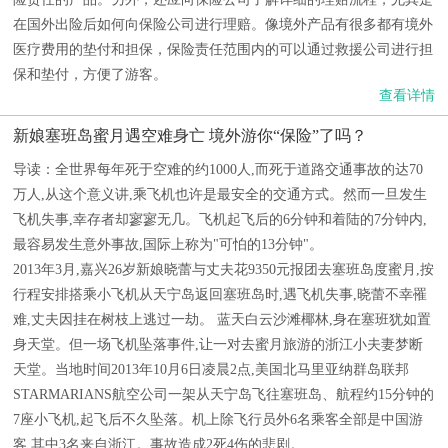
在国外出险后如何向保险公司进行理赔。像境外产品有很多都有境外
医疗费用的垫付和担保，保险责任范围内的可以通过救援公司进行担
保和垫付，方便了游客。
查看详情
新娘塞班岛蜜月遇空难身亡 境外游你“保险”了吗？
导读：全世界每年死于空难的约1000人,而死于道路交通事故的达70
万人,从这个意义讲,乘飞机也许是最安全的交通方式。然而一旦发生
飞机失事,幸存者却寥寥无几。飞机起飞后的6分钟和着陆的7分钟内,
最容易发生意外事故,国际上称为"可怕的13分钟"。
2013年3月,嘉兴26岁新娘晓蕾与丈夫花9350元报团去塞班岛度蜜月,按
行程安排搭乘小飞机从天宁岛返回塞班岛时,遇飞机失事,晓蕾不幸罹
难,丈夫因挂在树枝上逃过一劫。 蓝天白云沙滩椰林,身在塞班犹如置
身天堂。但一场飞机坠落事件,让一对去蜜月旅游的浙江小夫妻梦断
天堂。当地时间2013年10月6日凌晨2点,美国北马里亚纳群岛联邦
STARMARIANS航空公司一架从天宁岛飞往塞班岛、航程约15分钟的
7座小飞机,起飞后不久坠落。机上除飞行员外6名乘客全部是中国游
客,其中3名来自浙江。事故造成2死4伤的悲剧。