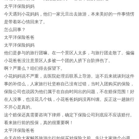
太平洋保险妈妈
今天遇到小花妈妈，他们一家元旦出去旅游，本来美好的一件事情愣
是带着坏心情回来了。
怎么回事？
太平洋保险爸爸
太平洋保险妈妈
他们是参与的旅行团嘛。在一个景区人太多，与旅行团走散了。偏偏
小花爸爸没注意景区人多被一个团的人挤下台阶摔伤了。
啊？严重么？咱们得去探望下。
小花妈妈说不严重，去医院处理后联系上导游。这不后来就谈到这件
事的补偿么，人家旅行社坚称自己没有过错，当时入团购买的保险，
保险公司也说因为他们属于在自由时间出的问题，不在赔保范围！好
在人没事，也没花几个钱，小花爸爸妈妈没再纠缠。反正这一趟旅行
不开心是真的。
这个赔保还真需要咨询下律师，确定下保险公司到底应不应该赔付。
看来旅行前的投保，真的很重要啊！
太平洋保险爸爸
今天在给大家解答旅游出行如何买对保险之前，先让大家做个小调