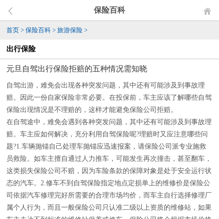
保险百科
首页
>
保险百科
>
旅游保险
>
出行保险
元旦自驾出行保险拒赔的五种情况需知晓
自驾出游，难免会出现各种突发问题，其中还有可能涉及到事故理
赔。因此一份自家保险非常必要。在投保前，车主应该了解哪些自驾
保险出现情况是不理赔的，这样才能避免保险公司拒赔。
在自驾途中，难免会遇到各种突发问题，其中还有可能涉及到事故理
赔。车主应如何解决，充分利用自驾保险呢?理赔时又应注意哪些问
题?1.车辆抛锚自己处理车抛锚应迅速报案，请保险公司派专业施救
员救险。如车主擅自通过人力推车，可能发生再次撞击，甚至翻车，
这类损失保险公司不赔，因为车险条款的保障对象是处于安全运行状
态的汽车。2.修车不到自驾保险指定地点定损单上的维修价是保险公
司依据汽车修理完好所需要的合理市场均价，而车主自行选择修理厂
属个人行为，而且一般保险公司只认准二级以上资质的维修站，如果