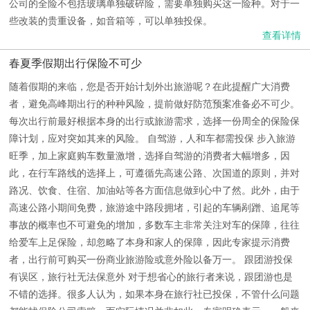
公司的全险不包括玻璃单独破碎险，需要单独购买这一险种。对于一
些改装的贵重设备，如音箱等，可以单独投保。
查看详情
春夏季假期出行保险不可少
随着假期的来临，您是否开始计划外出旅游呢？在此提醒广大消费
者，避免高峰期出行的种种风险，提前做好防范预案准备必不可少。
每次出行前最好根据本身的出行或旅游需求，选择一份周全的保险保
障计划，应对突如其来的风险。 自驾游，人和车都需投保 步入旅游
旺季，加上家庭购车数量激增，选择自驾游的消费者大幅增多，因
此，在行车路线的选择上，可遵循先高速公路、次国道的原则，并对
路况、饮食、住宿、加油站等各方面信息做到心中了然。此外，由于
高速公路小期间免费，旅游途中路段拥堵，引起的车辆剐蹭、追尾等
事故的概率也不可避免的增加，多数车主非常关注对车的保障，往往
给爱车上足保险，却忽略了本身和家人的保障，因此专家提示消费
者，出行前可购买一份商业旅游险或意外险以备万一。 跟团游投保
有误区，旅行社无法保意外 对于想省心的旅行者来说，跟团游也是
不错的选择。很多人认为，如果本身在旅行社已投保，不管什么问题