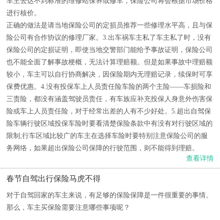
车主去达不到标准的维修站保养或修车，保险公司将会根据市场价格
进行核价。
正确的做法是请当地保险公司的定损员推荐一些修理水平高，且与保
险公司有合作协议的修理厂家。3.出车祸车主私了车主私了时，没有
保险公司的定损证明，即使当地交警部门能给予事故证明，保险公司
也不能全面了解事故梗概，无法计算理赔额。但是如果事故中理赔额
较小，车主可以自行协商解决，因保险期内无理赔记录，续保时可享
保费优惠。4.没有投保车上人员责任险车险的两个主险——车损险和
三责险，都没有涵盖驾驶员责任，有车族应补充投保人身意外伤害保
险或车上人员责任险，对于经常出差的人有不少好处。5.超出自驾保
险车辆行驶区域投保车险时要看清楚保险条款中有没有对行驶区域的
限制;行车区域比较广的车主在选择车险时要特别注意保险公司的服
务网络，如果超出保险公司保障的行驶范围，则不能得到理赔。
查看详情
春节自驾出行保险马虎不得
对于自驾回家的车主来说，有足够的保险保障是一件很重要的事情。
那么，车主买保险需要注意哪些事项呢？