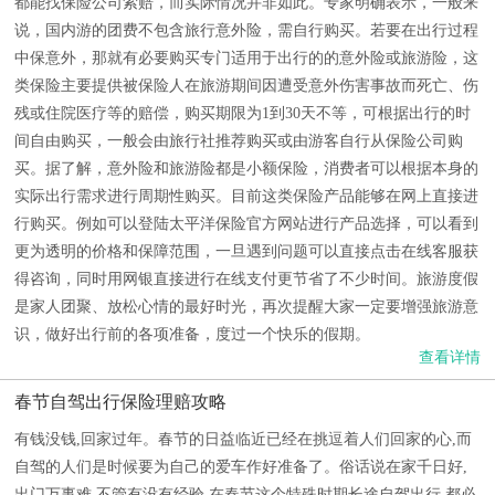
都能找保险公司索赔，而实际情况并非如此。专家明确表示，一般来
说，国内游的团费不包含旅行意外险，需自行购买。若要在出行过程
中保意外，那就有必要购买专门适用于出行的的意外险或旅游险，这
类保险主要提供被保险人在旅游期间因遭受意外伤害事故而死亡、伤
残或住院医疗等的赔偿，购买期限为1到30天不等，可根据出行的时
间自由购买，一般会由旅行社推荐购买或由游客自行从保险公司购
买。据了解，意外险和旅游险都是小额保险，消费者可以根据本身的
实际出行需求进行周期性购买。目前这类保险产品能够在网上直接进
行购买。例如可以登陆太平洋保险官方网站进行产品选择，可以看到
更为透明的价格和保障范围，一旦遇到问题可以直接点击在线客服获
得咨询，同时用网银直接进行在线支付更节省了不少时间。旅游度假
是家人团聚、放松心情的最好时光，再次提醒大家一定要增强旅游意
识，做好出行前的各项准备，度过一个快乐的假期。
查看详情
春节自驾出行保险理赔攻略
有钱没钱,回家过年。春节的日益临近已经在挑逗着人们回家的心,而
自驾的人们是时候要为自己的爱车作好准备了。俗话说在家千日好,
出门万事难,不管有没有经验,在春节这个特殊时期长途自驾出行,都必