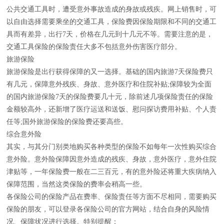
公共交通工具时，遭受意外事故造成的身故或残疾。网上销售时，可
以自由选择需要乘坐的交通工具，保险费因保险期限和不同的交通工
具而有差异，出行7天，价格在几元到十几元不等。需要注意的是，
交通工具保险的保险责任大多不包括意外伤害医疗部分。
旅游保险
旅游保险是出行获得保障的又一选择。基础的国内旅游7天保险费只
有几元，保障意外残疾、身故、意外医疗和住院补贴;保障较为全面
的国内旅游保险7天的保险费要几十元，除前述几项保险责任的保险
金额较高外，还新增了医疗运送和送饭、慰问探访费用补贴、个人责
任等;国外旅游保险的保险费还要高些。
综合意外险
其实，与其分门别类地购买各种类型的保险不如每年一次性购买综合
意外险。意外险保障因意外造成的残疾、身故，意外医疗，意外住院
津贴等，一年保险费一般在二三百元，有的意外险还将重大疾病纳入
保障范围，当然这类保险的费率会稍高一些。
各保险公司的保险产品在费率、保险责任等方面不尽相同，需要购买
保险的朋友，可以登录各保险公司的官方网站，结合自身的风险情
况、保障状况进行选择。特别提醒：