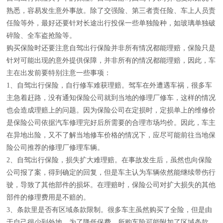
熟悉，容易发生意外事故。除了交强险、第三者责任险、车上人员责
任险等外，最好还要针对长途出行投保一些单独险种，如玻璃单独破
碎险、全车盗抢险等。
购买保险时还要注意自驾出行保险并非所有情况都能理赔，保险只是
针对可能出现的意外提供保障，并非所有的情况都能理赔，因此，车
主在出发前要特别注意一些事项：
1、自驾出行保险，自行修车难获理赔。驾车在外遭遇车祸，很多车
主急着赶路，没有通知保险公司就到当地的修理厂修车，这样的情况
也会造成理赔上的问题。因为保险公司在定损时，定损单上的维修价
是保险公司依据汽车修理完好后所需要的合理市场均价。因此，车主
在异地出险，又不了解当地修车价格的情况下，应尽可能前往当地保
险公司推荐的修理厂修理车辆。
2、自驾出行保险，损失扩大难理赔。在事故发生后，虽然也向保险
公司报了案，得到确定的回复，但是车主认为车辆依然能继续带伤行
驶，导致了其他部件的损坏。在理赔时，保险公司对扩大损失的其他
部件的修理费用是不赔的。
3、条款里是否有区域条款限制。很多车主虽然购买了全险，但是由
于自己很少到外地，为了降低保费，所购车险可能附加了区域条款。