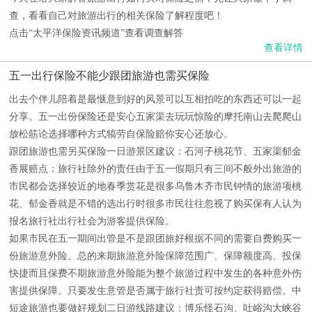
查，看看自己对旅游出行的相关保险了解程度吧！
点击“太平洋保险资讯频道”查看调查解答
查看详情
五一出行保险不能少跟团旅游也需买保险
出去个伴儿陪着是最惬意到好的风景可以互相拍吃的东西还可以一起
分享。五一出份保险还是安心五家渠去玩玩惊险的摩托南山去爬爬山
放松筋论选择哪种方式犒劳自保险赔你安心还放心。
跟团旅游也需另买保险一日游景区建议：石河子桃花节、五家渠郁金
香展赔点：旅行社除外的责任由于五一假期只有三间不般外出旅游的
市民都会选择较近的地春季赏花是很多乌鲁木齐市民钟情的旅游项桃
花、郁金香就是不错的选出行时很多市民往往忽视了购买保有人认为
报名旅行社出行社会为游客提供保险。
如果市民在五一期间出管是不是跟团旅好根据不同的需要自费购买一
份旅游意外险。总的来期旅游意外险保障范围广、保障额度高、投保
快捷而且保费不期旅游意外险能为整个旅游过程中发生的各种意外伤
害提供保障。只要发生意管是否属于旅行社责可按约定获得赔偿。中
短途旅游也要做好规划二日游线路建议：博乐怪石沟、吐峪沟大峡谷