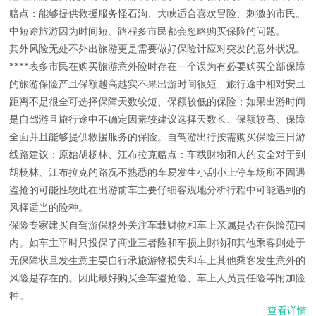
赔点：能够提供救援服务怪石沟、大峡适合喜欢冒险、刺激的市民。
中短途旅游因为时间短、路程多市民都会忽略购买保险的问题。
其外风险无处不外出旅游更是需要做好保险计应对突发的意外状况。
****表多市民在购买旅游意外险时存在一个误为有必要购买全部保障
的旅游保险产且保额越高越实不果出游时间很短、旅行途中相对安且
距离不是很全可选择保障天数较短、保额较低的保险；如果出游时间
是自驾游且旅行途中不确定因素较建议选择天数长、保额较高、保障
全面并且能够提供救援服务的保险。自驾游出行按需购买保险三日游
线路建议：原始胡杨林、江布拉克赔点：车载财物和人的安全对于到
胡杨林、江布拉克的路况不熟悉的车易发生小刮小上停车场所不固遇
盗抢的可能性较此在出游前车主要仔细客观地分析行程中可能遇到的
风择适当的险种。
保险专家建买自驾游保格外关注车载财物和车上亲属是否在保险范围
内。如车主平时只投保了商业三者险和车损上财物和其他乘客则处于
无保障状旦发生意主要自行承旅游物损失和车上其他乘客发生意外的
风险是存在的。因此最好购买全车盗抢险、车上人员责任险等附加险
种。
查看详情