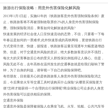
旅游出行保险攻略：用意外伤害保险化解风险
2013年1月1日起，实施61年的《铁路旅客意外伤害强制保险条例》废
止，铁路旅客将不再被强制收取票价2%的人身意外伤害强制保险
费。强制保险取消后，乘客如何化解旅途的风险?
快速发展的经济社会使人口呈快速流动的态势，不信，只要看一下每
年春运是如何的一票难求;此外快速形成的高铁网络，更使铁路出行
方式变得方便、快捷，据报道，铁路旅客运量呈现逐年大幅度递增趋
势。但是，对于交通意外风险的意识，绝大多数旅客意识并不强烈，
每次大的灾害事故后公布的受灾人群投保比例低得让人痛心。但是，
风险无处不在，去年高铁在温州发生的交通事故就是给我们敲响了警
钟，为了自身的利益，请审视一下自己的保险保障吧。
有些朋友，目前最关心的是铁路旅客人身意外伤害强制保险取消之
后，今后乘坐火车等交通工具时该购买什么保险?从哪里买保险更方
便?怎样才能获得一个合理的出行保障呢?商业保险公司众多的人身意
外伤害保险可以提供相应的保障。
交通意外保险
交通意外保险是保障被保险人在乘坐飞机、火车、轮船、公共汽车等