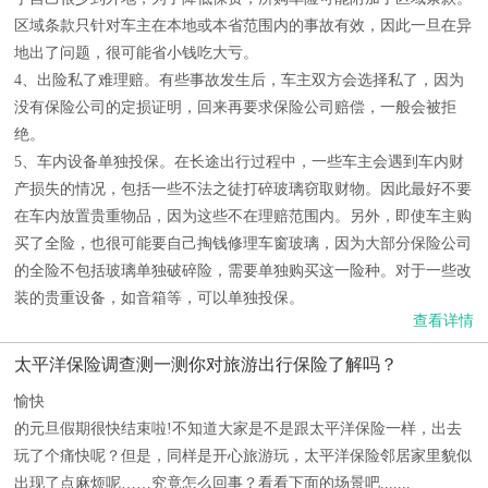
区域条款只针对车主在本地或本省范围内的事故有效，因此一旦在异
地出了问题，很可能省小钱吃大亏。
4、出险私了难理赔。有些事故发生后，车主双方会选择私了，因为
没有保险公司的定损证明，回来再要求保险公司赔偿，一般会被拒
绝。
5、车内设备单独投保。在长途出行过程中，一些车主会遇到车内财
产损失的情况，包括一些不法之徒打碎玻璃窃取财物。因此最好不要
在车内放置贵重物品，因为这些不在理赔范围内。另外，即使车主购
买了全险，也很可能要自己掏钱修理车窗玻璃，因为大部分保险公司
的全险不包括玻璃单独破碎险，需要单独购买这一险种。对于一些改
装的贵重设备，如音箱等，可以单独投保。
查看详情
太平洋保险调查测一测你对旅游出行保险了解吗？
愉快
的元旦假期很快结束啦!不知道大家是不是跟太平洋保险一样，出去
玩了个痛快呢？但是，同样是开心旅游玩，太平洋保险邻居家里貌似
出现了点麻烦呢……究竟怎么回事？看看下面的场景吧.......