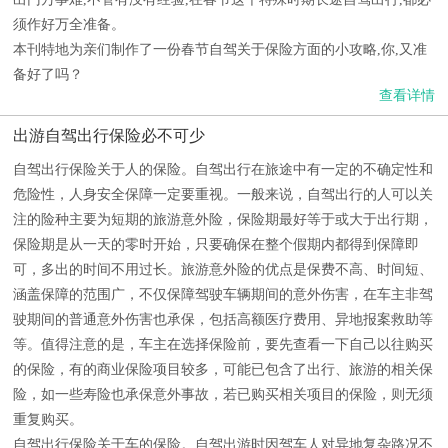
须作好万全准备。
本刊特地为亲们制作了一份春节自驾关于保险方面的小攻略,你,又准
备好了吗？
查看详情
出游自驾出行保险必不可少
自驾出行保险关于人的保险。自驾出行在旅途中有一定的不确定性和
危险性，人身安全保障一定要重视。一般来说，自驾出行的人可以关
注的险种主要为短期的旅游意外险，保险期最好等于或大于出行期，
保险期是从一天的零时开始，只要确保在整个假期内都得到保障即
可，多出的时间不用过长。旅游意外险的优点是保费不高、时间短、
涵盖保障的范围广，不仅保障驾驶车辆期间的意外伤害，在车主非驾
驶期间的普通意外伤害也承保，包括高额医疗费用、异地报案救助等
等。值得注意的是，车主在选择保险前，要先查看一下自己以往购买
的保险，有的商业保险项目较多，可能已包含了出行、旅游的相关保
险，如一些寿险也承保意外事故，若已购买相关项目的保险，则无须
重复购买。
自驾出行保险关于车的保险。自驾出游时因驾车人对异地复杂路况不