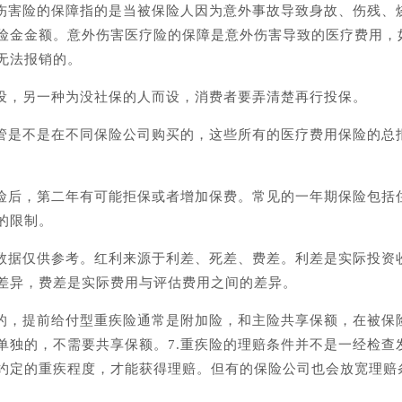
外伤害险的保障指的是当被保险人因为意外事故导致身故、伤残、
险金金额。意外伤害医疗险的保障是意外伤害导致的医疗费用，
无法报销的。
而设，另一种为没社保的人而设，消费者要弄清楚再行投保。
不管是不是在不同保险公司购买的，这些所有的医疗费用保险的总
出险后，第二年有可能拒保或者增加保费。常见的一年期保险包括
的限制。
的数据仅供参考。红利来源于利差、死差、费差。利差是实际投资
差异，费差是实际费用与评估费用之间的差异。
样的，提前给付型重疾险通常是附加险，和主险共享保额，在被保
单独的，不需要共享保额。7.重疾险的理赔条件并不是一经检查
约定的重疾程度，才能获得理赔。但有的保险公司也会放宽理赔