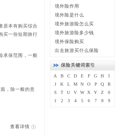
境外险作用
境外险是什么
境外旅游险怎么买
者原本有购买综合
境外旅游险多少钱
购买一份短期旅行
境外保险购买
出去旅游买什么保险
险承保范围，一般
保险关键词索引
A
B
C
D
E
F
G
H
I
J
K
L
M
N
O
P
Q
R
全面，除一般的意
S
T
U
V
W
X
Y
Z
0
1
2
3
4
5
6
7
8
9
查看详情