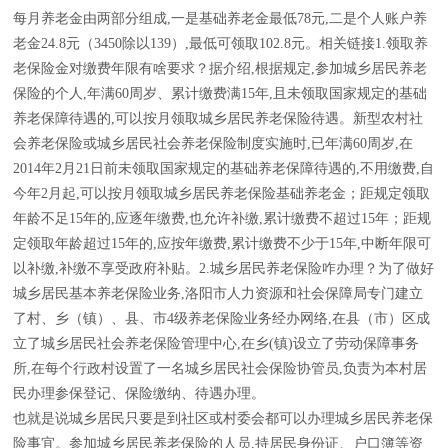
每月养老金由两部分组成,一是基础养老金最低78元,二是个人账户养
老金24.8元（3450除以139）,最低可领取102.8元。相关链接1.领取养
老保险金对缴费年限有啥要求？据介绍,根据规定,参加城乡居民养老
保险的个人,年满60周岁、累计缴费满15年,且未领取国家规定的基础
养老保障待遇的,可以按月领取城乡居民养老保险待遇。新型农村社
会养老保险或城乡居民社会养老保险制度实施时,已年满60周岁,在
2014年2月21日前未领取国家规定的基础养老保障待遇的,不用缴费,自
今年2月起,可以按月领取城乡居民养老保险基础养老金；距规定领取
年龄不足15年的,应逐年缴费,也允许补缴,累计缴费不超过15年；距规
定领取年龄超过15年的,应按年缴费,累计缴费不少于15年,中断年限可
以补缴,补缴不享受政府补贴。2.城乡居民养老保险咋办理？为了做好
城乡居民基本养老保险业务,洛阳市人力资源和社会保障局专门建立
了村、乡（镇）、县、市4级养老保险业务经办网络,在县（市）区成
立了城乡居民社会养老保险管理中心,在乡(镇)设立了劳动保障事务
所,在每个行政村设置了一名城乡居民社会保险协管员,负责为本村居
民办理参保登记、保险缴纳、待遇办理。
也就是说城乡居民只要是到社区或村委会都可以办理城乡居民养老保
险事宜。参加城乡居民养老保险的人员,持居民身份证、户口簿等资