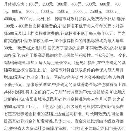
具体标准为：100元、200元、300元、400元、500元、600元、700
元、800元、900元、1000元、1500元、2000元、2500元、3000元、
4000元、5000元。此外,省、省辖市财政对参保人缴费给予补贴,选择
100元～400元档次标准缴费的,补贴标准不低于每人每年30元；对选
择500元及以上档次标准缴费的,补贴标准不低于每人每年60元。而之
前实施的补贴政策较为单一,10个缴费档次的补贴标准均为每人每年
30元。“缴费档次增加后,居民有了更多的选择,不同缴费标准的补贴更
加多元化,有利于提高居民缴纳养老保险的积极性。”张乐英说。 变化
3基础养老金增加：每人每月最低78元《意见》指出,在中央确定的基
础养老金标准基础上,省、省辖市对符合领取条件的参保人每人每月
增加3元基础养老金,县(市、区)确定的基础养老金补贴标准每人每月
不低于5元。据张乐英透露,中央确定的基础养老金标准也将有所上调,
具体到洛阳,将由之前的每人每月55元调整为70元,也就是说,加上地方
政府的补贴,洛阳市城乡居民基础养老金标准为每人每月78元,比之前
的60元增加了18元。《意见》提到,各级政府可根据本地实际情况在
省定基础养老金标准的基础上适当提高标准。对长期缴费的,可适当
提高基础养老金的加发标准,具体办法、资金分担比例由本级政府确
定,并报省人力资源社会保障厅审核。“目前还不能确定洛阳市是否会