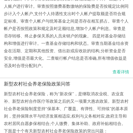
人账户进行审计。审查按照缴费基数缴纳的保险费是否按规定比例同
步计入个人帐户,支付个人待遇性支出时个人帐户提取额是否符合规
定标准。审查个人帐户与统筹基金之间是否存在相互挤占。审查个人
帐户是否按照政策和规定及时足额结息,增加个人帐户利息。审查是
否存转移、终止参保关系的人员未销户的现象。 四是对基金存储结
构和增值进行审计。一查基金存储结构和状态。审查当期基金结余资
金在活期、定期和其他投资、借出款或应收款的结构,分析资金是否
安全,增值是否最大化。二查银行帐户结息是否准确,所有增值收益是
否及时合理分配到户。
查看详情
新型农村社会养老保险政策问答
新型农村社会养老保险，称为“新农保”，是继取消农业税、农业直
补、新型农村合作医疗等政策之后的又一项重大惠农政策。新型农村
社会养老保险制度坚持“保基本、广覆盖、有弹性、可持续”的基本原
则，坚持保障水平与经济发展相适应;权利与义务相对应;政府主导和
农村居民自愿参保相结合;个人缴费、集体补助、政府补贴相结合。
下面是十个有关新型农村社会养老保险政策的突出问题：