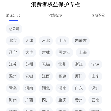
消费者权益保护专栏
消保知识
消费提示
保险课堂
总公司
北京
天津
河北
山西
内蒙古
辽宁
大连
吉林
黑龙江
上海
江苏
苏州
无锡
常州
浙江
宁波
温州
安徽
江西
福建
厦门
山东
青岛
河南
湖北
湖南
广东
深圳
海南
广西
四川
重庆
贵州
云南