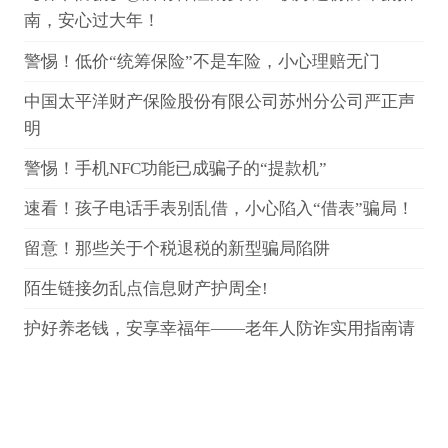
南，安心过大年！
警惕！低价“统筹保险”不是车险，小心理赔无门
中国太平洋财产保险股份有限公司苏州分公司严正声
明
警惕！手机NFC功能已成骗子的“提款机”
速看！孩子电话手表别乱借，小心陷入“借表”骗局！
留意！那些关于个税退税的新型骗局陷阱
陌生链接勿乱点信息财产护周全!
护好养老钱，安享幸福年——老年人防诈实用指南请
收好！
警惕！这些招生骗局要知道，切勿上当！
理性投资，守护财富