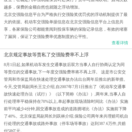
越多，保费的金额自然也就随之浮动增加。
北京交强险信息平台为严格执行交强险奖优罚劣的浮动机制提供了最
大的依据。机动车交强险单据信息在北京交强险信息平台上信息共
享，各家保险公司都能查阅到投保车辆的保险记录信息，有效的堵塞
了漏洞，保证了交强险费率优惠制度的公平性。
查看详情
北京规定事故等责私了交强险费率不上浮
8月1日起,如果机动车发生交通事故后双方当事人自行协商认定为同
等责任的交通事故,下一年度交强险费率将不再上浮。 这是市公安交
管局和市保监局在快速处理交通事故办法出台两年后推出的新举措。
今天,交管局副局长王立介绍,自2007年7月1日推出了《机动车交通事
故快速处理办法（试行）》（以下简称《办法》）,两年来,当事人自
行处理率平稳保持在70%以上,单起事故现场清除时间比《办法》实施
前平均减少4分钟,因交通事故造成的道路拥堵比《办法》实施前下降
了40%。北京保监局副局长刘跃林介绍,保险公司两年来共理赔司机自
行处理的交通事故或路外事故（停车场等事故）达到387.6万件,共赔
付58亿元。