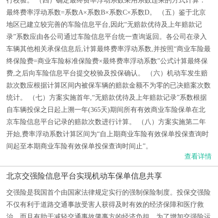
行校验。 （四）确定最终费率浮动系数采用系数连乘的方式计算：
最终费率浮动系数=系数A×系数B×系数C×系数D。 （五）鉴于北京
地区已建立较完善的车险信息平台,因此“无赔款优待及上年赔款记
录”系数应由各公司通过车险信息平台统一查询返回。各公司在录入
车辆其他相关承保信息后,计算最终费率浮动系数,并按照“商业车险最
终保险费=商业车险标准保险费×最终费率浮动系数”公式计算最终保
费,之后向车险信息平台提交校验及投保确认。 （六）机动车发生赔
款次数应根据计算区间内被保车辆的赔款金额不为零的已决赔案次数
统计。 （七）方案实施首年,“无赔款优待及上年赔款记录”系数根据
自车辆投保之日起上溯一年(365天)期间所有有效商业车险保单在北
京车险信息平台记录的赔款次数进行计算。 （八）方案实施第二年
开始,费率浮动系数计算区间为“自上期商业车险有效保单投保查询时
间起至本期商业车险有效保单投保查询时间止”。
查看详情
北京交强险信息平台实现机动车保单信息共享
交强险是我国首个由国家法律规定实行的强制保险制度。投保交强险
不仅有利于道路交通事故受害人获得及时有效的经济保障和医疗救
治，而且有助于减轻交通事故肇事方的经济负担。为了增加交强险运