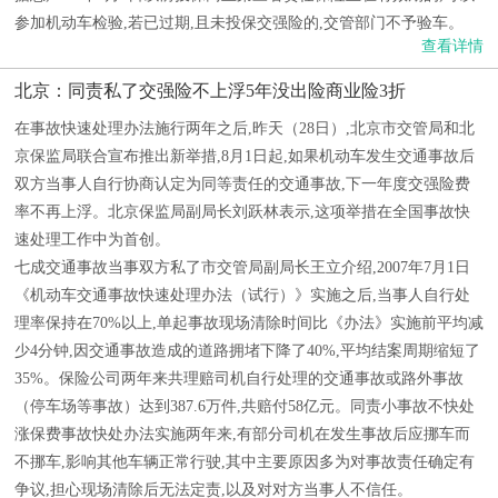
参加机动车检验,若已过期,且未投保交强险的,交管部门不予验车。
查看详情
北京：同责私了交强险不上浮5年没出险商业险3折
在事故快速处理办法施行两年之后,昨天（28日）,北京市交管局和北
京保监局联合宣布推出新举措,8月1日起,如果机动车发生交通事故后
双方当事人自行协商认定为同等责任的交通事故,下一年度交强险费
率不再上浮。北京保监局副局长刘跃林表示,这项举措在全国事故快
速处理工作中为首创。
七成交通事故当事双方私了市交管局副局长王立介绍,2007年7月1日
《机动车交通事故快速处理办法（试行）》实施之后,当事人自行处
理率保持在70%以上,单起事故现场清除时间比《办法》实施前平均减
少4分钟,因交通事故造成的道路拥堵下降了40%,平均结案周期缩短了
35%。保险公司两年来共理赔司机自行处理的交通事故或路外事故
（停车场等事故）达到387.6万件,共赔付58亿元。同责小事故不快处
涨保费事故快处办法实施两年来,有部分司机在发生事故后应挪车而
不挪车,影响其他车辆正常行驶,其中主要原因多为对事故责任确定有
争议,担心现场清除后无法定责,以及对对方当事人不信任。