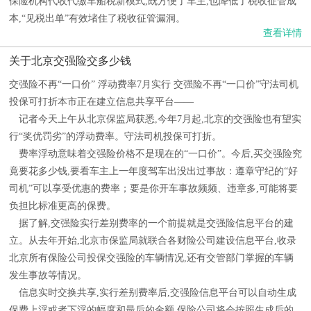
保险机构代收代缴车船税新模式,既方便了车主,也降低了税收征管成
本,“见税出单”有效堵住了税收征管漏洞。
查看详情
关于北京交强险交多少钱
交强险不再“一口价” 浮动费率7月实行 交强险不再“一口价”守法司机
投保可打折本市正在建立信息共享平台——
记者今天上午从北京保监局获悉,今年7月起,北京的交强险也有望实
行“奖优罚劣”的浮动费率。守法司机投保可打折。
费率浮动意味着交强险价格不是现在的“一口价”。今后,买交强险究
竟要花多少钱,要看车主上一年度驾车出没出过事故：遵章守纪的“好
司机”可以享受优惠的费率；要是你开车事故频频、违章多,可能将要
负担比标准更高的保费。
据了解,交强险实行差别费率的一个前提就是交强险信息平台的建
立。从去年开始,北京市保监局就联合各财险公司建设信息平台,收录
北京所有保险公司投保交强险的车辆情况,还有交管部门掌握的车辆
发生事故等情况。
信息实时交换共享,实行差别费率后,交强险信息平台可以自动生成
保费上浮或者下浮的幅度和最后的金额,保险公司将会按照生成后的