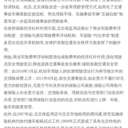
快清快处。此后,北京保险业进一步改革理赔管理方式,如简化了交通
事故车辆查勘定损流程、简化理赔手续、实施事故车辆“互碰自赔”制
度等进一步提高轻微事故的理赔效率。
在发挥保险经济杠杆作用方面,北京保监局还推出了商业车险费率浮
动制度、交强险与酒后驾驶费率浮动机制、车损险“代位求偿”制度、
多层次信息共享机制等,在维护首都交通安全秩序方面发挥了积极作
用。
例如,商业车险费率浮动制度强化保险费率的经济杠杆作用,强化驾驶
员安全驾驶意识,降低道路交通事故发生概率,辅助首都交通安全管
理；自2010年3月起,机动车驾驶人的饮酒驾驶违法行为将导致次年的
交强险保费上浮；2011年8月起,发生交通事故后,如全责方不履行对无
责方的赔偿责任,无责方可向其所在的保险公司索赔,保险公司再取代
被保险人向全责方追偿；交强险承保、理赔信息与交管部门信息实时
共享,交管部门使用保险行业提供的信息,对机动车进行上牌、年检、
验车和路查管理。
此外,自2007年起,北京保监局还与北京市地税局协调沟通,研究实施保
险机构代收代缴车船税试点工作,2009年正式形成了具有北京特色的