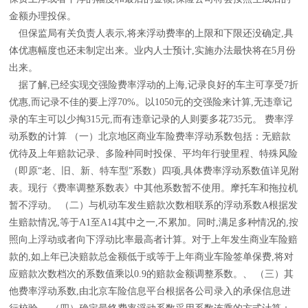
金额办理投保。
但保监局有关负责人表示,将来浮动费率的上限和下限还没确定,具
体优惠幅度也还未制定出来。业内人士预计,实施办法最快将在5月份
出来。
据了解,已经实现交强险费率浮动的上海,记录良好的车主可享受7折
优惠,而记录不佳的要上浮70%。以1050元的交强险来计算,无违章记
录的车主可以少掏315元,而有违章记录的人则要多花735元。 费率浮
动系数的计算 （一）北京地区商业车险费率浮动系数包括：无赔款
优待及上年赔款记录、多险种同时投保、平均年行驶里程、特殊风险
（即原“老、旧、新、特车型”系数）四项,具体费率浮动系数值详见附
表。现行《费率调整系数表》中其他系数暂不使用。摩托车和拖拉机
暂不浮动。 （二）与机动车发生赔款次数相联系的浮动系数A根据发
生赔款情况,等于A1至A14其中之一,不累加。同时,满足多种情况的,按
照向上浮动或者向下浮动比率最高者计算。对于上年发生商业车险赔
款的,如上年已决赔款总金额低于或等于上年商业车险签单保费,将对
应赔款次数档次的系数值乘以0.9的赔款金额调整系数。、 （三）其
他费率浮动系数,由北京车险信息平台根据各公司录入的承保信息进