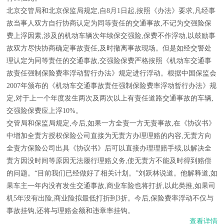
北京交管局和北京保监局规定,自8月1日起,按照《办法》要求,凡经事
故当事人双方自行协商认定为同等责任的交通事故,不记为交强险保
费上浮因素,涉及的机动车辆次年续保交强险,保费不作浮动,以鼓励事
故双方尽快协商确定事故责任,及时撤离事故现场。但是如经交警处
理认定为同等责任的交通事故,交强险保费严格按照《机动车交通事
故责任强制保险费率浮动暂行办法》规定进行浮动。根据中国保监会
2007年颁布的《机动车交通事故责任强制保险费率浮动暂行办法》规
定,对于上一个年度发生两次及两次以上有责任道路交通事故的车辆,
交强险保费应上浮10%。
交管局和保监局规定,今后,如果一方全责一方无责事故,在《协议书》
中增加全责方授权保险公司直接为无责方办理理赔的内容,无责方向
全责方保险公司出具《协议书》后可以直接办理理赔手续,以解决全
责方因没时间等原因无法履行理赔义务,使无责方不能及时得到赔偿
的问题。“目前我们已经做好了相关计划。”刘跃林说道。他解释道,如
果车主一年内没有发生交通事故,商业车险也将打折,以此类推,如果司
机5年没有出险,商业险拟最低打折到3折。今后,保险费率浮动不仅与
事故挂钩,还将与理赔金额和违章率挂钩。
查看详情