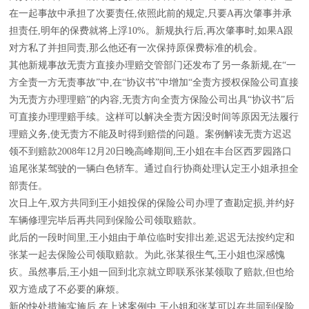
在一起事故中承担了次要责任,依照此前的规定,只要A再次肇事并承
担责任,明年的保费就将上浮10%。新规执行后,再次肇事时,如果A跟
对方私了并担同责,那么他还有一次保持原保费标准的机会。
其他新规事故无责方直接办理赔交管部门还发布了另一条新规,在“一
方全责一方无责事故”中,在“协议书”中增加“全责方授权保险公司直接
为无责方办理理赔”的内容,无责方向全责方保险公司出具“协议书”后
可直接办理理赔手续。这样可以解决全责方因没时间等原因无法履行
理赔义务,使无责方不能及时得到赔偿的问题。案例解读无责方迟迟
领不到赔款2008年12月20日晚高峰期间,王小姐在丰台区西罗园路口
追尾张某驾驶的一辆白色轿车。通过自行协商处理认定王小姐承担全
部责任。
次日上午,双方共同到王小姐投保的保险公司办理了查勘定损,并约好
车辆修理完毕后再共同到保险公司领取赔款。
此后的一段时间里,王小姐由于单位临时安排出差,迟迟无法按约定和
张某一起去保险公司领取赔款。为此,张某很生气,王小姐也深感愧
疚。虽然事后,王小姐一回到北京就立即联系张某领取了赔款,但也给
双方造成了不必要的麻烦。
新的快处措施实施后,在上述案例中,王小姐和张某可以在共同到保险