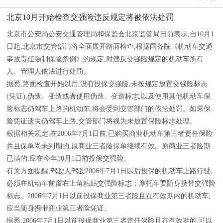
北京10月开始检查交强险违反规定将被依法处罚
北京市公安局公安交通管理局和保监会北京监管局日前表示,自10月1
日起,北京市交管部门将全面展开路面检查,根据国务院《机动车交通
事故责任强制保险条例》的规定,对违反交强险规定的机动车所有
人、管理人依法进行处罚。
据悉,路面检查开始以后,没有投保交强险,未按规定放置交强险标志
(凭证),伪造、变造或者使用伪造、变造标志,以及使用其他机动车保
险标志仍驾车上路的机动车,将会受到交管部门的依法处罚。如果保
险凭证遗失仍驾车上路,交管部门将视为未放置保险标志处理。
根据相关规定,在2006年7月1日前,已购买商业机动车第三者责任保险
并且保单尚未到期的,原商业三者险保单继续有效。原商业三者险期
已满的,应在今年10月1日前投保交强险。
有关方面提醒,驾驶人驾驶2006年7月1日以后投保的机动车上路行驶,
必须在机动车前窗右上角粘贴交强险标志；摩托车要随身携带交强险
标志。2006年7月1日以前投保商业第三者险且在有效期内的机动车,
应当随身携带商业第三者险凭证。
据悉,2006年7月1日以前投保商业第三者责任保险且在有效期的,可以