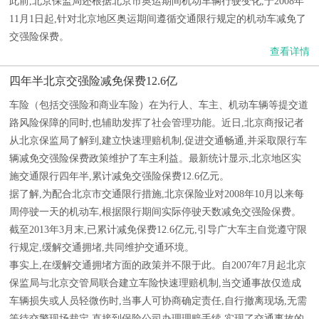
此前,北京保监局还根据北京市奥运期间机动车辆行驶变化,于2008年
11月1日起,针对北京地区奥运期间遵循交通限行规定的机动车减免了
交强险保费。
查看详情
四年半北京交强险减免保费12.6亿
车险（包括交强险和商业车险）在为行人、车主、机动车辆等提交道
路风险保障的同时,也辅助发挥了社会管理功能。近日,北京商报记者
从北京保监局了解到,建立快速理赔机制,促进交通畅通,并采取限行车
辆减免交强险保费政策维护了车主利益。最新统计显示,北京地区实
施交通限行四年半,累计减免交强险保费12.6亿元。
据了解,为配合北京市交通限行措施,北京保险业对2008年10月以来每
周停驶一天的机动车,根据限行期间实际停驶天数减免交强险保费。
截至2013年3月末,已累计减免保费12.6亿元,引导广大车主自觉遵守限
行规定,缓解交通拥堵,共同维护交通环境。
事实上,在缓解交通拥堵方面的政策并不限于此。自2007年7月起北京
保监局与北京交管局联合建立车险快速理赔机制,当交通事故仅造成
车辆损失或人员轻微伤时,当事人可协商确定责任,自行撤离现场,无需
等待交警现场裁定,直接到保险公司办理理赔手续,实现了交通事故的