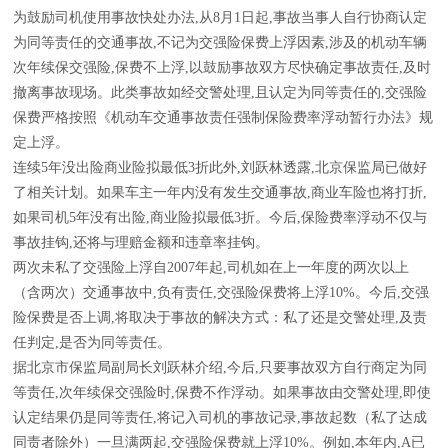
为鼓励司机使用事故快处办法,从8月1日起,事故当事人自行协商认定
为同等责任的交通事故,不记为交强险保费上浮因素,涉及的机动车辆
次年续保交强险,保费不上浮,以鼓励事故双方尽快确定事故责任,及时
撤离事故现场。此类事故如经交警处理,且认定为同等责任的,交强险
保费严格按照《机动车交通事故责任强制保险费率浮动暂行办法》规
定上浮。
连续5年没出险商业险拟最低3折此外,刘跃林透露,北京保监局已做好
了相关计划。如果车主一年内没有发生交通事故,商业车险也将打折,
如果司机5年没有出险,商业险拟最低3折。今后,保险费率浮动不仅与
事故挂钩,还将与理赔金额和违章率挂钩。
两次未私了交强险上浮自2007年起,司机如在上一年度的两次以上
（含两次）交通事故中,负有责任,交强险保费将上浮10%。今后,交强
险保费是否上调,将取决于事故的解决方式：私了还是交警处理,及责
任判定,是否为同等责任。
据北京市保监局副局长刘跃林介绍,今后,只要事故双方自行商定为同
等责任,次年续保交强险时,保费不作浮动。如果事故由交警处理,即使
认定结果仍是同等责任,将记入司机的事故记录,事故起数（私了达成
同责者除外）一旦满两起,交强险保费就上浮10%。例如,本年内,A已