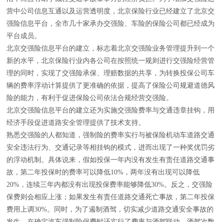
营中公司信息互通以及运营透明度，北京保险行业已经建立了北京交
强险信息平台，全市几十家承办交强险、车险的保险公司都已经成为
平台成员。
北京交强险信息平台的建立，标志着北京交强险业务管理提升到一个
新的水平，北京保险行业内各公司在按照统一规则进行交强险经营管
理的同时，实现了交强险承保、理赔数据的共享，为转换投保公司车
辆的费率浮动计算提供了更准确的依据，提高了保险公司规避道德风
险的能力，有利于促进保险公司依法合规经营交强险。
北京交强险信息平台的建立还为实施交强险费率与交通违章挂钩，用
经济手段促进道路安全管理提供了技术支持。
熟悉交强险的人都知道，强制险的费率实行与被保险机动车道路交通
安全违法行为、交通记录等相挂钩的模式，进而出现了一种奖优罚劣
的浮动机制。具体说来，假如投保一年内没有发生有责任道路交通事
故，第二年投保时的费率可以降低10%，两年没有出现可以降低
20%，连续三年内都没有出现投保费率能够降低30%。反之，交强险
保费则会相应上涨；如果发生有责任道路交通死亡事故，第二年投保
费用上调30%。同时，为了遏制酒驾，切实减少道路交通安全事故的
发生，在确定汽车强制险保费时还实行了费率与酒驾联动。酒驾次数