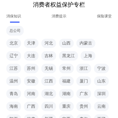
消费者权益保护专栏
消保知识
消费提示
保险课堂
总公司
北京
天津
河北
山西
内蒙古
辽宁
大连
吉林
黑龙江
上海
江苏
苏州
无锡
常州
浙江
宁波
温州
安徽
江西
福建
厦门
山东
青岛
河南
湖北
湖南
广东
深圳
海南
广西
四川
重庆
贵州
云南