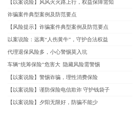
【以案说险】风风火火路上行，权益保障需知
诈骗案件典型案例及防范要点
【风险提示】诈骗案件典型案例及防范要点
以案说险：远离“人伤黄牛”，守护合法权益
代理退保风险多，小心警惕莫入坑
车辆“统筹保险”危害大 隐藏风险需警惕
【以案说险】警惕诈骗，理性消费保险
【以案说险】谨防保险电信欺诈 守护钱袋子
【以案说险】夕阳无限好，防骗不能少
【以案说险】远离非法校园贷，青春不负冤枉债
【以案说险】借车有“风险”，车主需谨慎
【以案说险】“投保定金”藏陷阱，财产安全提意识