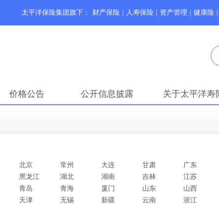
太平洋保险集团旗下：
财产保险
|
人寿保险
|
资产管理
|
健康险
|
价格公告
公开信息披露
关于太平洋寿
北京
常州
大连
甘肃
广东
黑龙江
湖北
湖南
吉林
江苏
青岛
青海
厦门
山东
山西
天津
无锡
新疆
云南
浙江