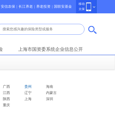
移动
安信农保
|
长江养老
|
养老投资
|
国联安基金
太保
险
上海市国资委系统企业信息公开
广西
贵州
海南
江西
辽宁
内蒙古
陕西
上海
深圳
重庆