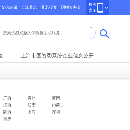
移动
安信农保
|
长江养老
|
养老投资
|
国联安基金
太保
险
上海市国资委系统企业信息公开
广西
贵州
海南
江西
辽宁
内蒙古
陕西
上海
深圳
重庆