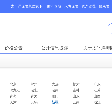
太平洋保险集团旗下：
财产保险
|
人寿保险
|
资产管理
|
健康险
|
价格公告
公开信息披露
关于太平洋寿
北京
常州
大连
甘肃
广东
黑龙江
湖北
湖南
吉林
江苏
青岛
青海
厦门
山东
山西
天津
无锡
新疆
云南
浙江