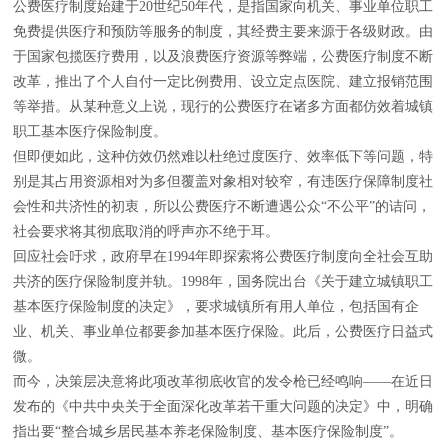
公费医疗制度始建于20世纪50年代，是指国家向机关、事业单位职工
免费提供医疗和预防等服务的制度，其经费主要来源于各级财政。由
于国家包揽医疗费用，以及浪费医疗资源等弊端，公费医疗制度不断
改革，推出了个人自付一定比例费用、设立定点医院、建立报销范围
等举措。从某种意义上说，现行的公费医疗在诸多方面都仿效着城镇
职工基本医疗保险制度。
但即便如此，这种仿效仍然难以杜绝过度医疗、效率低下等问题，特
别是其占用资源相对为多但覆盖对象相对较窄，有违医疗保障制度社
会性和共济性的初衷，所以公费医疗不断遭遇公众“不公平”的诘问，
社会要求将其彻底取消的呼声亦不绝于耳。
回应社会吁求，政府早在1994年即探索将公费医疗制度向全社会互助
共济的医疗保险制度并轨。1998年，国务院出台《关于建立城镇职工
基本医疗保险制度的决定》，要求城镇所有用人单位，包括国有企
业、机关、事业单位都要参加基本医疗保险。此后，公费医疗日益式
微。
而今，决策层决意将此项改革彻底收官的发令枪已经鸣响——在近日
发布的《中共中央关于全面深化改革若干重大问题的决定》中，明确
指出要“整合城乡居民基本养老保险制度、基本医疗保险制度”。