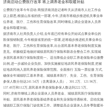
济南启动公费医疗改革 将上调养老金和取暖补贴
公费医疗改革今年启动 商报济南消息记者昨天从济南市人社工作会
议上获悉,根据山东省的统一部署,今年,济南市将稳步推进机关事业单
位养老、医疗、工伤和生育保险改革,同时继续上调企业退休人员养
老金和取暖补贴。
据济南市人社局负责人介绍,去年底已经有单位开始试点事业单位的
医保报销制度,今年根据省里的统一部署,还将稳步推进机关事业单位
养老、医疗、工伤和生育保险改革,出台居民基本养老保险制度实施
意见。积极稳妥地做好城镇居民医疗保险和新农合整合工作,实现城
乡居民基本医疗保险制度统一。适当降低企业职工养老保险单位缴费
比例,进一步减轻企业负担。加快实施被征地农民养老保险制度,把被
征地农民纳入居民养老保险保障范围。全面推行 五险一票征缴 方式,
确保全年城镇职工基本养老、城镇基本医疗、失业、工伤、生育保险
参保人数分别达241.54万（含离退休人员）、301.2万、121.96万、
137.49万和112万,居民基本养老保险参保人数达到222.5万。
同时,济南市继续上调企业退休人员养老金、城镇居民医疗保险财政
补贴、居民基本养老保险基础养老金和失业保险待遇标准。启动实施
城镇职工医疗保险门诊统筹工作。调整提高企业退休人员冬季取暖补