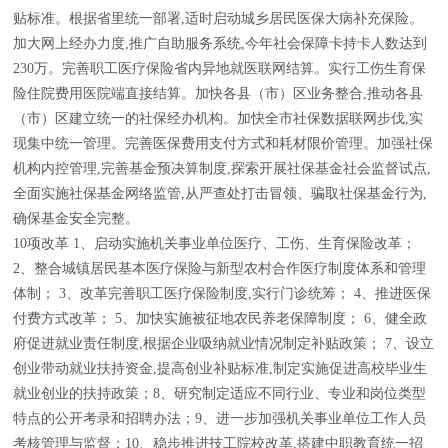
贴标准。根据省里统一部署,适时启动城乡居民医保大病补充保险。
加大网上经办力度,推广自助服务系统,今年社会保障卡持卡人数达到
230万。完善职工医疗保险省内异地就医联网结算。实行工伤生育保
险住院费用医院端直接结算。加快各县（市）区业务整合,推动各县
（市）区建立统一的社保经办机构。加快全市社保数据联网步伐,实
现集中统一管理。完善医保费用支付方式和耗材限价管理。加强社保
机构内控管理,完善基金预决算制度,探索开展社保基金社会监督试点,
全面实施社保基金网络监管,从严查处打击冒领、骗取社保基金行为,
确保基金安全完整。
10项改革 1、启动实施机关事业单位医疗、工伤、生育保险改革；
2、整合城镇居民基本医疗保险与新型农村合作医疗制度体系和管理
体制； 3、改革完善职工医疗保险制度,实行门诊统筹； 4、推进医保
付费方式改革； 5、加快实施被征地农民养老保障制度； 6、健全政
府促进就业责任制度,根据企业吸纳就业情况制定补贴政策； 7、设立
创业带动就业扶持资金,提高创业补贴标准,制定实施促进高校毕业生
就业创业的扶持政策；8、研究制定适应不同行业、专业和岗位类型
特点的公开考录和招聘办法；9、进一步加强机关事业单位工作人员
考核管理与监督；10、稳步推进技工院校改革,搭建中职教育统一招