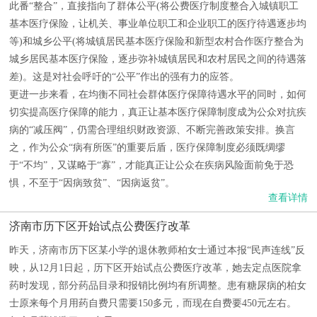
此番“整合”，直接指向了群体公平(将公费医疗制度整合入城镇职工
基本医疗保险，让机关、事业单位职工和企业职工的医疗待遇逐步均
等)和城乡公平(将城镇居民基本医疗保险和新型农村合作医疗整合为
城乡居民基本医疗保险，逐步弥补城镇居民和农村居民之间的待遇落
差)。这是对社会呼吁的“公平”作出的强有力的应答。
更进一步来看，在均衡不同社会群体医疗保障待遇水平的同时，如何
切实提高医疗保障的能力，真正让基本医疗保障制度成为公众对抗疾
病的“减压阀”，仍需合理组织财政资源、不断完善政策安排。换言
之，作为公众“病有所医”的重要后盾，医疗保障制度必须既绸缪
于“不均”，又谋略于“寡”，才能真正让公众在疾病风险面前免于恐
惧，不至于“因病致贫”、“因病返贫”。
查看详情
济南市历下区开始试点公费医疗改革
昨天，济南市历下区某小学的退休教师柏女士通过本报“民声连线”反
映，从12月1日起，历下区开始试点公费医疗改革，她去定点医院拿
药时发现，部分药品目录和报销比例均有所调整。患有糖尿病的柏女
士原来每个月用药自费只需要150多元，而现在自费要450元左右。