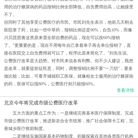
用的治疗糖尿病的药品报销比例全部降低，自负费用抬高，让她接受
不了。
但同时了其他享受公费医疗的市民。市民刘先生表示，他前几天刚去
医院拿了药，比如一些中草药，报销比例还是90%，自负10%，而像
川贝琵琶膏这类原来需全部自费的药品，现在可以按60%报销
了。“更重要的是，现在不用每年自己拿着单子再去单位报销了，直
接在医院交上自负费用就可以了，程序比原来简化了。”刘先生说。
公费医疗改革是大趋势。对市民来说各有利弊。但不少人建议，既然
是改革，就要提前征民意，同时，调整报销比例不要“一刀切”，要多
做比较，比如，可看齐城镇职工医保。就像柏女士服用的治疗糖尿病
的药，医保可以报80%，公费医疗则只能报60%。
查看详情
北京今年将完成市级公费医疗改革
五大方面的重点工作为：一是继续完善基本医疗保障制度。完成
市级公费医疗改革，推进新农合全市统筹，推广社会保障卡工程，完
善城乡医疗救助制度。
二是继续实施国家基本药物制度。积极探索在其他各类医疗机构