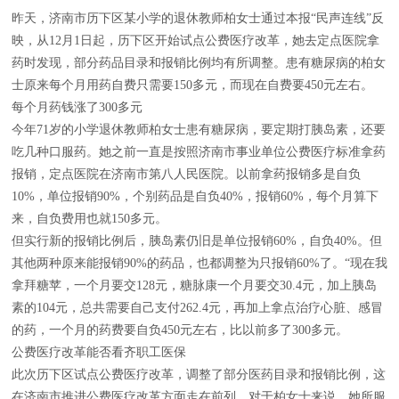
昨天，济南市历下区某小学的退休教师柏女士通过本报“民声连线”反
映，从12月1日起，历下区开始试点公费医疗改革，她去定点医院拿
药时发现，部分药品目录和报销比例均有所调整。患有糖尿病的柏女
士原来每个月用药自费只需要150多元，而现在自费要450元左右。
每个月药钱涨了300多元
今年71岁的小学退休教师柏女士患有糖尿病，要定期打胰岛素，还要
吃几种口服药。她之前一直是按照济南市事业单位公费医疗标准拿药
报销，定点医院在济南市第八人民医院。以前拿药报销多是自负
10%，单位报销90%，个别药品是自负40%，报销60%，每个月算下
来，自负费用也就150多元。
但实行新的报销比例后，胰岛素仍旧是单位报销60%，自负40%。但
其他两种原来能报销90%的药品，也都调整为只报销60%了。“现在我
拿拜糖苹，一个月要交128元，糖脉康一个月要交30.4元，加上胰岛
素的104元，总共需要自己支付262.4元，再加上拿点治疗心脏、感冒
的药，一个月的药费要自负450元左右，比以前多了300多元。
公费医疗改革能否看齐职工医保
此次历下区试点公费医疗改革，调整了部分医药目录和报销比例，这
在济南市推进公费医疗改革方面走在前列。对于柏女士来说，她所服