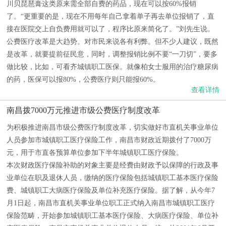
川贝琵琶膏这类原来需全部自费的药品，现在可以按60%报销
了。“更重要的是，现在不用每年自己拿着单子再去单位报销了，直
接在医院交上自负费用就可以了，程序比原来简化了。”刘先生说。
公费医疗改革是大趋势。对市民来说各有利弊。但不少人建议，既然
是改革，就要提前征民意，同时，调整报销比例不要“一刀切”，要多
做比较，比如，可看齐城镇职工医保。就像柏女士服用的治疗糖尿病
的药，医保可以报80%，公费医疗则只能报60%。
查看详情
南昌拨7000万元推进市级公费医疗制度改革
为积极推进南昌市级公费医疗制度改革，切实做好市直机关事业单位
人员参加市城镇职工医疗保险工作，南昌市财政近期拨付了7000万
元，用于市直各预算单位参加下半年城镇职工医疗保险。
本次财政医疗保险补助的对象主要是经费由财政予以保障的行政及事
业单位在职及退休人员，缴纳的医疗保险包括城镇职工基本医疗保险
费、城镇职工大病医疗保险及单位补充医疗保险。据了解，从今年7
月1日起，南昌市直机关事业单位职工正式纳入南昌市城镇职工医疗
保险范畴，开始参加城镇职工基本医疗保险、大病医疗保险、单位补