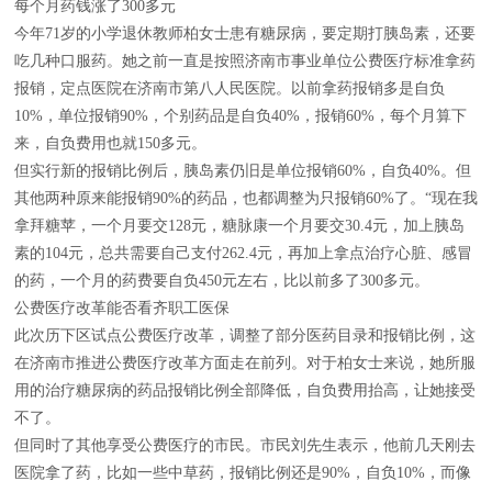
每个月药钱涨了300多元
今年71岁的小学退休教师柏女士患有糖尿病，要定期打胰岛素，还要
吃几种口服药。她之前一直是按照济南市事业单位公费医疗标准拿药
报销，定点医院在济南市第八人民医院。以前拿药报销多是自负
10%，单位报销90%，个别药品是自负40%，报销60%，每个月算下
来，自负费用也就150多元。
但实行新的报销比例后，胰岛素仍旧是单位报销60%，自负40%。但
其他两种原来能报销90%的药品，也都调整为只报销60%了。“现在我
拿拜糖苹，一个月要交128元，糖脉康一个月要交30.4元，加上胰岛
素的104元，总共需要自己支付262.4元，再加上拿点治疗心脏、感冒
的药，一个月的药费要自负450元左右，比以前多了300多元。
公费医疗改革能否看齐职工医保
此次历下区试点公费医疗改革，调整了部分医药目录和报销比例，这
在济南市推进公费医疗改革方面走在前列。对于柏女士来说，她所服
用的治疗糖尿病的药品报销比例全部降低，自负费用抬高，让她接受
不了。
但同时了其他享受公费医疗的市民。市民刘先生表示，他前几天刚去
医院拿了药，比如一些中草药，报销比例还是90%，自负10%，而像