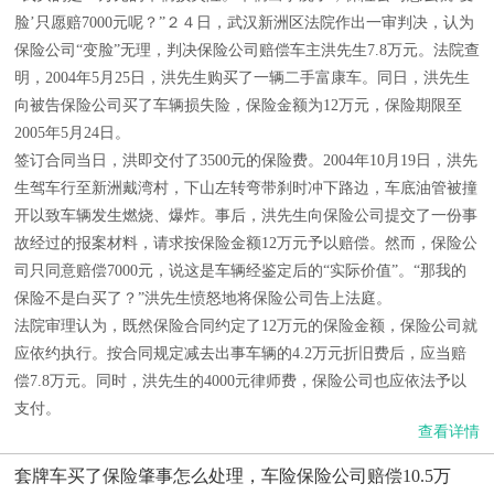
脸’只愿赔7000元呢？”２４日，武汉新洲区法院作出一审判决，认为
保险公司“变脸”无理，判决保险公司赔偿车主洪先生7.8万元。法院查
明，2004年5月25日，洪先生购买了一辆二手富康车。同日，洪先生
向被告保险公司买了车辆损失险，保险金额为12万元，保险期限至
2005年5月24日。
签订合同当日，洪即交付了3500元的保险费。2004年10月19日，洪先
生驾车行至新洲戴湾村，下山左转弯带刹时冲下路边，车底油管被撞
开以致车辆发生燃烧、爆炸。事后，洪先生向保险公司提交了一份事
故经过的报案材料，请求按保险金额12万元予以赔偿。然而，保险公
司只同意赔偿7000元，说这是车辆经鉴定后的“实际价值”。“那我的
保险不是白买了？”洪先生愤怒地将保险公司告上法庭。
法院审理认为，既然保险合同约定了12万元的保险金额，保险公司就
应依约执行。按合同规定减去出事车辆的4.2万元折旧费后，应当赔
偿7.8万元。同时，洪先生的4000元律师费，保险公司也应依法予以
支付。
查看详情
套牌车买了保险肇事怎么处理，车险保险公司赔偿10.5万