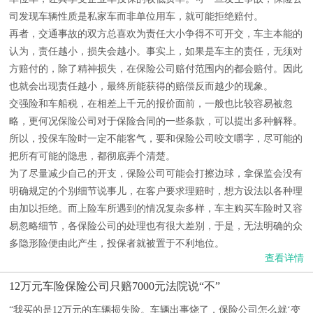
司发现车辆性质是私家车而非单位用车，就可能拒绝赔付。
再者，交通事故的双方总喜欢为责任大小争得不可开交，车主本能的
认为，责任越小，损失会越小。事实上，如果是车主的责任，无须对
方赔付的，除了精神损失，在保险公司赔付范围内的都会赔付。因此
也就会出现责任越小，最终所能获得的赔偿反而越少的现象。
交强险和车船税，在相差上千元的报价面前，一般也比较容易被忽
略，更何况保险公司对于保险合同的一些条款，可以提出多种解释。
所以，投保车险时一定不能客气，要和保险公司咬文嚼字，尽可能的
把所有可能的隐患，都彻底弄个清楚。
为了尽量减少自己的开支，保险公司可能会打擦边球，拿保监会没有
明确规定的个别细节说事儿，在客户要求理赔时，想方设法以各种理
由加以拒绝。而上险车所遇到的情况复杂多样，车主购买车险时又容
易忽略细节，各保险公司的处理也有很大差别，于是，无法明确的众
多隐形险便由此产生，投保者就被置于不利地位。
查看详情
12万元车险保险公司只赔7000元法院说“不”
“我买的是12万元的车辆损失险。车辆出事烧了，保险公司怎么就‘变