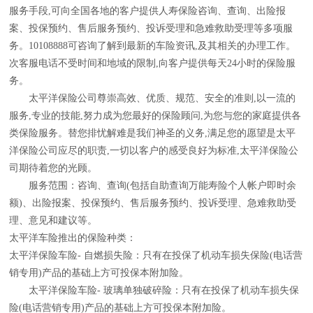
服务手段,可向全国各地的客户提供人寿保险咨询、查询、出险报
案、投保预约、售后服务预约、投诉受理和急难救助受理等多项服
务。10108888可咨询了解到最新的车险资讯,及其相关的办理工作。
次客服电话不受时间和地域的限制,向客户提供每天24小时的保险服
务。
太平洋保险公司尊崇高效、优质、规范、安全的准则,以一流的
服务,专业的技能,努力成为您最好的保险顾问,为您与您的家庭提供各
类保险服务。替您排忧解难是我们神圣的义务,满足您的愿望是太平
洋保险公司应尽的职责,一切以客户的感受良好为标准,太平洋保险公
司期待着您的光顾。
服务范围：咨询、查询(包括自助查询万能寿险个人帐户即时余
额)、出险报案、投保预约、售后服务预约、投诉受理、急难救助受
理、意见和建议等。
太平洋车险推出的保险种类：
太平洋保险车险- 自燃损失险：只有在投保了机动车损失保险(电话营
销专用)产品的基础上方可投保本附加险。
太平洋保险车险- 玻璃单独破碎险：只有在投保了机动车损失保
险(电话营销专用)产品的基础上方可投保本附加险。