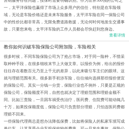
营销服务存在问题，投保时需要明确识别。作为世界500强的公司之
一，太平洋保险也赢得了市场上众多用户的信任，特别是在车险领
域，无论是车险价格还是未来车险服务，太平洋车险在同一保险公司
中的性价比都非常高，无限免费道路救援，无论何时何地发生交通事
故，只要您来电，太平洋车险的工作人员都会尽快赶到您身边。
查看详情
教你如何识破车险保险公司附加险，车险相关
很多时候，不同车险保险公司为了抢占市场，对于同一险种，不惜采
取种种手段，在很多细枝末节上大做文章。以报价为例，给出的报价
往往存在着数百元乃至上千元的差异，以此来吸引车主们的眼球。这
就与理赔范围有关。很多新手初涉车险，往往倾向选择那些报价便宜
的保险公司。其实一分钱一分货，保险行业也不例外，只要是正规的
保险公司，保险额度不同，自然也就决定了理赔范围和理赔金额不
同。比如三责险，一旦因车祸受伤治疗，医药费、住院费可能动辄几
十万，如果投保额度低，保险公司只负责部分理赔，只怕连医药费都
理赔不回来。
一些保险代理商总是想办法降低保费，比如将保险人的私家车填写成
单位车，让其享受企业车投保的较低费率。可一旦发生事故，保险公