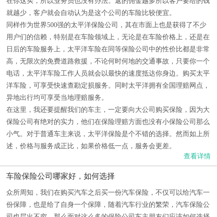
在你这买，所以业务员也没有办法。返的佣金越多所以客户要给的钱
就越少，客户就会自动认为是这个公司的车险比较便宜。
同样作为世界500强的太平洋保险公司，其在市面上也是获得了不少
用户们的信赖，特别是在车险领域上，无论是在车险价格上，还是在
日后的车险服务上，太平洋车险在同等保险公司中的性价比都是非常
高，无限次的免费道路救援，不论何时何地的交通事故，只要你一个
电话，太平洋车险工作人员就会以最快的速度抵达你身边。购买太平
洋车险，可享受快速查勘定损服务。同时太平洋拥有全国理赔网点，
异地出行均可享受当地理赔服务。
在这里，我还要提醒我们的车主，一定要向大公司购买保险，因为大
保险公司有绝对的实力，他们在保险理赔方面也没有小保险公司那么
小气。对于普通车主来说，太平洋保险是个不错的选择。然而如上所
述，价格与服务成正比，如果价格低一点，服务会更差。
查看详情
车险保险公司哪家好，如何选择
众所周知，我们在购买汽车之后买一份汽车保险，不仅可以给汽车一
份保障，也是给了自身一个保障，随着汽车行业的繁荣，汽车保险公
司也层出不穷，那么面对这么多的保险公司车主朋友们应该如何选择