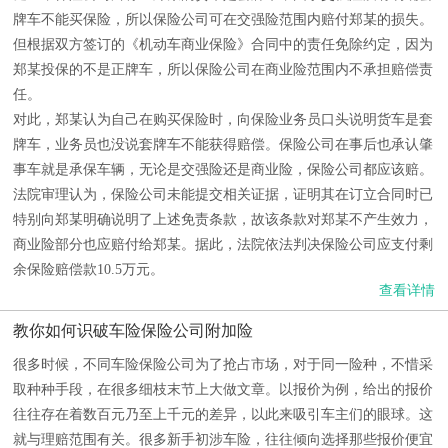
牌车不能买保险，所以保险公司可在交强险范围内赔付郑某的损失。
但根据双方签订的《机动车商业保险》合同中的责任免除约定，因为
郑某投保的不是正牌车，所以保险公司在商业险范围内不承担赔偿责
任。
对此，郑某认为自己在购买保险时，向保险业务员口头说明货车是套
牌车，业务员也没说套牌车不能获得赔偿。保险公司在事后也承认肇
事车就是承保车辆，无论是交强险还是商业险，保险公司都应该赔。
法院审理认为，保险公司未能提交相关证据，证明其在订立合同时已
特别向郑某明确说明了上述免责条款，故该条款对郑某不产生效力，
商业险部分也应赔付给郑某。据此，法院依法判决保险公司应支付剩
余保险赔偿款10.5万元。
查看详情
教你如何识破车险保险公司附加险
很多时候，不同车险保险公司为了抢占市场，对于同一险种，不惜采
取种种手段，在很多细枝末节上大做文章。以报价为例，给出的报价
往往存在着数百元乃至上千元的差异，以此来吸引车主们的眼球。这
就与理赔范围有关。很多新手初涉车险，往往倾向选择那些报价便宜