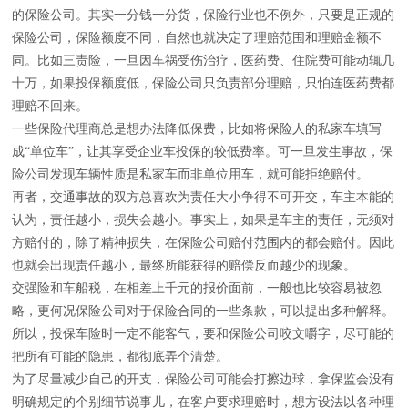
的保险公司。其实一分钱一分货，保险行业也不例外，只要是正规的
保险公司，保险额度不同，自然也就决定了理赔范围和理赔金额不
同。比如三责险，一旦因车祸受伤治疗，医药费、住院费可能动辄几
十万，如果投保额度低，保险公司只负责部分理赔，只怕连医药费都
理赔不回来。
一些保险代理商总是想办法降低保费，比如将保险人的私家车填写
成“单位车”，让其享受企业车投保的较低费率。可一旦发生事故，保
险公司发现车辆性质是私家车而非单位用车，就可能拒绝赔付。
再者，交通事故的双方总喜欢为责任大小争得不可开交，车主本能的
认为，责任越小，损失会越小。事实上，如果是车主的责任，无须对
方赔付的，除了精神损失，在保险公司赔付范围内的都会赔付。因此
也就会出现责任越小，最终所能获得的赔偿反而越少的现象。
交强险和车船税，在相差上千元的报价面前，一般也比较容易被忽
略，更何况保险公司对于保险合同的一些条款，可以提出多种解释。
所以，投保车险时一定不能客气，要和保险公司咬文嚼字，尽可能的
把所有可能的隐患，都彻底弄个清楚。
为了尽量减少自己的开支，保险公司可能会打擦边球，拿保监会没有
明确规定的个别细节说事儿，在客户要求理赔时，想方设法以各种理