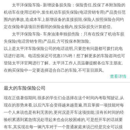
太平洋保险车险- 新增设备损失险：保险责任,投保了本附加险的
机动车在使用过程中,发生机动车损失保险(电话营销专用)产品责任范
围内的事故,造成本车上新增设备的直接损毁,保险人按照保险合同约
定在保险单该项目所载明的保险金额内,按实际损失计算赔偿。
太平洋保险车险- 车身油漆单独损伤险：只有在投保了机动车损
失保险(电话营销专用)产品后,方可投保本附加险。
以上是太平洋车险保险公司的电话说明,只要您有问题都可拨打此电
话进行咨询。电话投保还可优惠15%哟！想了解更多的车险咨询也可
登陆太平洋官网进行了解。太平洋工作人员温馨提醒各位车主朋友,
在购买保险中一定要选择适合自己的车险,不可盲目跟风。
查看详情
最大的车险保险公司
现在正值暑假期间,很多的学生们会选择在这个时间内考取驾驶证,从
现在的形势来看,以后汽车会变得越来越普遍,而且掌握一项技能对每
一个人来说也是有利无害的,更何况是开车这项技能,没有长时间的经
验积累遇到紧急情况处理起来也会比较困难的,可是想开车的话就要
有车,其实现在每一辆汽车对于一个普通家庭来说已经是完全可以接