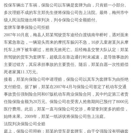
投保车辆出了车祸，保险公司以车辆是套牌为由，只肯赔一小部分。
多次理赔不成的车主郑先生便将保险公司告上法院。最终，梅州市中
级人民法院做出终审判决，判令保险公司全额赔付。
套牌车肇事保险公司拒赔
2007年10月底，梅县人郑某驾驶货车途经白渡镇南华桥时，遇对面来
车紧急靠边，一辆迎头而来的摩托车躲闪不急，10岁儿童谢某兴从摩
托车上摔下被车碾过，抢救无效死亡。后经梅县交警大队认定：郑某
所驾驶的货车为套牌车，超载且在靠边通行时未减速，是导致事故的
主要过错方，其应承担事故的主要责任。随后，郑某自愿一次性赔偿
死者家属11.3万元。
接着，郑某向保险公司申请理赔，保险公司以其车为套牌车为由拒绝
支付赔偿。据了解，郑某在2007年4月与保险公司签定了机动车交通
事故责任强制险合同和07版机动车商业保险合同，其中约定第三者责
任险保险金额为20万元。保险公司在受害人抢救期间已预付了8000元
医疗费用。此后，郑某一直与保险公司交涉，希望拿到更多的赔偿，
始终未果。2009年，郑某一纸诉状将保险公司告上法庭。
法院判决保险公司全赔
庭上，保险公司辩称：郑某的货车是套牌车，由于交强险没有明确套