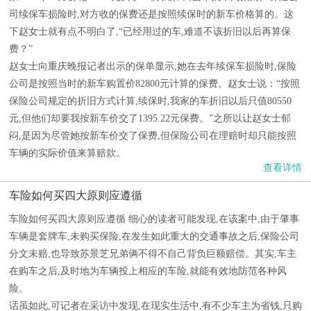
司续保车损险时,对方收的保费还是按照续保时的新车价格算的。这
下赵女士就有点不明白了,“已经用过的车,难道不该折旧以后再算保
费？”
赵女士向重庆晚报记者出示的保单显示,她在去年续保车损险时,保险
公司是按照当时的新车购置价82800元计算的保费。赵女士说：“按照
保险公司规定的折旧方式计算,续保时,我家的车折旧以后只值80550
元,但他们却要我按新车价交了1395.22元保费。”之所以让赵女士郁
闷,是因为尽管她按新车价交了保费,但保险公司在理赔时却只能按照
车辆的实际价值来算赔款。
查看详情
车险如何买四大原则应遵循
车险如何买四大原则应遵循 细心的读者可能发现,在该案中,由于肇事
车辆是套牌车,未购买保险,在发生如此重大的交通事故之后,保险公司
分文未赔,也导致苏景芝兄弟俩不得不自己背负巨额赔偿。其实,车主
在购车之后,及时地为车辆投上相应的车险,就能有效地防范各种风
险。
话虽如此,可记者在采访中发现,在现实生活中,有不少车主为省钱,只购