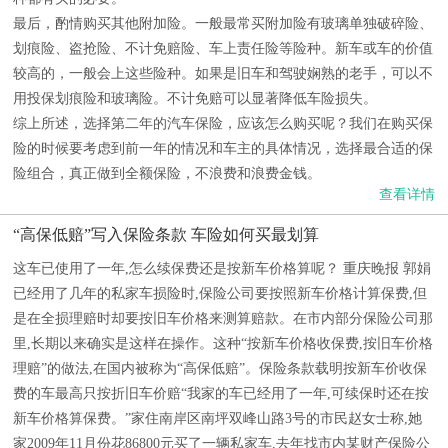
最后，酌情购买其他附加险。一般最常买附加险有玻璃单独破碎险、
划痕险、盗抢险、不计免赔险、车上责任险等险种。新车或车的价值
较高的，一般会上这些险种。如果是旧车和驾驶娴熟的老手，可以不
用投保划痕险和玻璃险。不计免赔可以显著降低车险损失。
综上所述，选择第二年的汽车保险，应该怎么购买呢？我们在购买保
险的时候要考虑到前一年的情况和车主的具体情况，选择最合适的保
险组合，真正做到全额保险，不浪费和浪费金钱。
查看详情
“高保低赔”写入保险条款 车险如何买最划算
这车已使用了一年,怎么续保费还是按新车价格算呢？ 重庆晚报 郭娟
已经用了几年的私家车损险时,保险公司要按照新车价格计算保费,但
是在全损理赔时却要按旧车价格来测算赔款。在市内部分保险公司那
里,长期以来确实是这样在操作。这种“按新车价格收保费,按旧车价格
理赔”的做法,在国内被称为“高保低赔”。保险条款载明按新车价收保
费的车最高只按折旧车价赔“我家的车已经用了一年,可续保时还在按
新车价格算保费。”家住南岸区南坪双峰山路3号的市民赵女士称,她
家2009年11月份花86800元买了一辆私家车,去年找市内某财产保险公