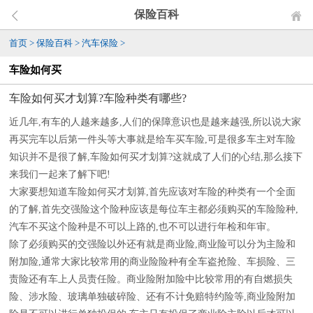
保险百科
首页
>
保险百科
>
汽车保险
>
车险如何买
车险如何买才划算?车险种类有哪些?
近几年,有车的人越来越多,人们的保障意识也是越来越强,所以说大家
再买完车以后第一件头等大事就是给车买车险,可是很多车主对车险
知识并不是很了解,车险如何买才划算?这就成了人们的心结,那么接下
来我们一起来了解下吧!
大家要想知道车险如何买才划算,首先应该对车险的种类有一个全面
的了解,首先交强险这个险种应该是每位车主都必须购买的车险险种,
汽车不买这个险种是不可以上路的,也不可以进行年检和年审。
除了必须购买的交强险以外还有就是商业险,商业险可以分为主险和
附加险,通常大家比较常用的商业险险种有全车盗抢险、车损险、三
责险还有车上人员责任险。商业险附加险中比较常用的有自燃损失
险、涉水险、玻璃单独破碎险、还有不计免赔特约险等,商业险附加