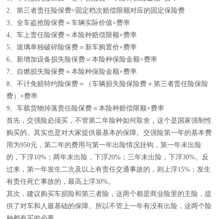
2、第三者责任险保费=固定档次赔偿限额对应的固定保险费
3、全车盗抢险保费＝车辆实际价值×费率
4、车上责任险保费＝本险种赔偿限额×费率
5、玻璃单独破碎险保费＝新车购置价×费率
6、新增加设备损失险保费＝本险种保险金额×费率
7、自燃损失险保费＝本险种保险金额×费率
8、不计免赔特约险保费＝（车辆损失险保险费＋第三者责任险保险
费）×费率
9、车载货物掉落责任险保费＝本险种赔偿限额×费率
首先，交强险必须买，不管第二年险种如何取舍，这个是国家强制性
购买的。其实也是对大家提供最基本的保障。交强险第一年的基本费
用为950元，第二年的费用与第一年出险情况挂钩，第一年未出险
的，下浮10%；两年未出险，下浮20%；三年未出险，下浮30%。反
过来，第一年发生二次及以上有责任交通事故的，则上浮15%；发生
有责任死亡事故的，最高上浮30%。
其次，建议购买车损险和第三者险，这两个都是商业险里的主险，提
供了对车和人最基础的保障。所以不管上一年有没有出险，这两个险
种都有买的必要。