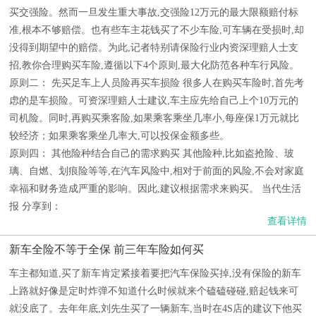
买交强险。然而一旦发生重大事故,交强险12万元的最大限额赔付标
准,根本不够赔偿。也有些车主花钱买了不少车险,可车辆在受损时,却
没得到期望中的赔偿。为此,记者特别请保险行业内资深理赔人士支
招,教你合理购买车险,遵循以下4个原则,最大化防范各种车行风险。
原则二： 先买足车上人员险再买车损险 很多人在购买车险时,首先考
虑的是车损险。可资深理赔人士建议,车主应先给自己上个10万元的
司机险。同时,再购买乘客险,如果乘客乘坐几率小,每座保1万元就比
较经济；如果乘客乘坐几率大,可以投保金额多些。
原则四： 其他险种结合自己的需求购买 其他险种,比如盗抢险、玻
璃、自燃、划痕险等等,在汽车风险中,相对于前面的风险,不会对家庭
幸福和财务造成严重的影响。因此,建议根据需求来购买。 当代生活
报 分享到：
查看详情
新车全险不等于全保 前三年车险如何买
车主都知道,买了新车肯定紧接着要把汽车保险买掉,没有保险的新车
上路就好像是定时炸弹不知道什么时候就来个磕磕碰碰,赔起钱来可
就没底了。去年年底,刘先生买了一辆新车,当时在4S店的建议下他买