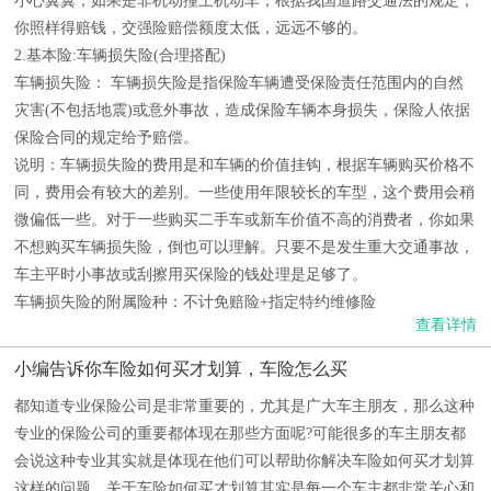
小心翼翼，如果是非机动撞上机动车，根据我国道路交通法的规定，
你照样得赔钱，交强险赔偿额度太低，远远不够的。
2.基本险:车辆损失险(合理搭配)
车辆损失险： 车辆损失险是指保险车辆遭受保险责任范围内的自然
灾害(不包括地震)或意外事故，造成保险车辆本身损失，保险人依据
保险合同的规定给予赔偿。
说明：车辆损失险的费用是和车辆的价值挂钩，根据车辆购买价格不
同，费用会有较大的差别。一些使用年限较长的车型，这个费用会稍
微偏低一些。对于一些购买二手车或新车价值不高的消费者，你如果
不想购买车辆损失险，倒也可以理解。只要不是发生重大交通事故，
车主平时小事故或刮擦用买保险的钱处理是足够了。
车辆损失险的附属险种：不计免赔险+指定特约维修险
查看详情
小编告诉你车险如何买才划算，车险怎么买
都知道专业保险公司是非常重要的，尤其是广大车主朋友，那么这种
专业的保险公司的重要都体现在那些方面呢?可能很多的车主朋友都
会说这种专业其实就是体现在他们可以帮助你解决车险如何买才划算
这样的问题。关于车险如何买才划算其实是每一个车主都非常关心和