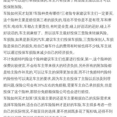
险是不可以进行单独投保的,车主只有投保了商业险主险以后才可以
投保附加险。
车险如何买才划算?车险种类有哪些?三者险专家建议车主们一定要买,
这个险种主要是赔偿第三者的损失的,现在不管你是不是有理,车和摩
托车,电动车,车都占主要责任,有时是全责,碰上好说话的还好,碰上不
好说话的,车主就麻烦了。所以说车主最好投保三责险来转嫁风险。
车损险,如果是新买的汽车,建议车主们投保车损险,三责险保别人,车损
险是保自己的损失,给自己修车什么的费用有时候也得不少钱,车主就
可以通过投保车损险来减少自己的经济损失。
不计免赔特约险这个险种建议车主们也要进行投保,第一,这个险种的
保费比较便宜,不会给车主带来很大的经济负担,另外所有的附加险都
是给主险作补充的,可以让车主的保障更加全面,而不计免赔特约险特
约险恰恰可以满足车主的要求,因为车主在投保了主险以后涉及到理
赔问题,保险公司会有20%左右的免赔额,需要车主自己承担损失,但是
投保了这个险种,那部分免赔额保险公司也会进行赔偿。
车险如何买才划算?其实最主要的还是车主要根据自己的实际需求来
选择车险险种,适合自己的车险险种才是好的车险,车主得多考虑一些
自己的实际情况,不能盲目的选择,要不然就既多花了冤枉钱,还得不到