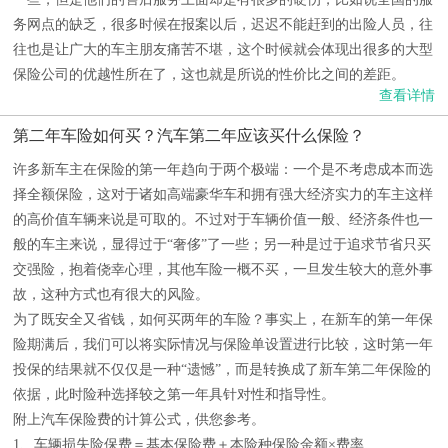
务网点的缺乏，很多时候在报案以后，迟迟不能赶到的出险人员，往
往也是让广大的车主朋友痛苦不堪，这个时候就会体现出很多的大型
保险公司的优越性所在了，这也就是所说的性价比之间的差距。
查看详情
第二年车险如何买？汽车第二年应该买什么保险？
许多新车主在保险的第一年趋向于两个极端：一个是不考虑成本而选
择全额保险，这对于诸如高端豪华车和拥有强大经济实力的车主这样
的高价值车辆来说是可取的。不过对于车辆价值一般、经济条件也一
般的车主来说，显得过于“奢侈”了一些；另一种是过于追求节省只买
交强险，抱着侥幸心理，其他车险一概不买，一旦发生较大的意外事
故，这种方式也有很大的风险。
为了既安全又省钱，如何买两年的车险？事实上，在新车的第一年保
险期满后，我们可以将实际情况与保险单设置进行比较，这时第一年
投保的结果就不仅仅是一种“遗憾”，而是转换成了新车第二年保险的
依据，此时险种选择较之第一年具针对性和指导性。
附上汽车保险费的计算公式，供您参考。
1、车辆损失险保费＝基本保险费＋本险种保险金额×费率