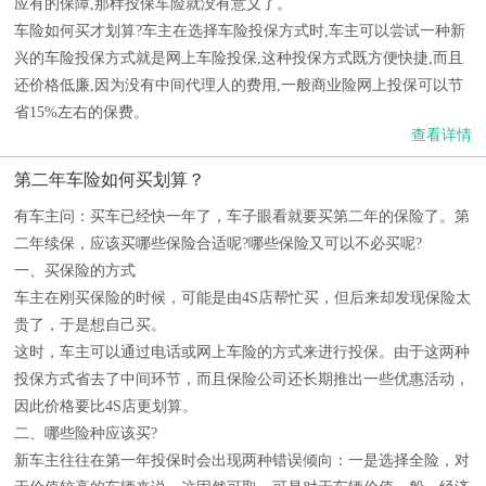
应有的保障,那样投保车险就没有意义了。
车险如何买才划算?车主在选择车险投保方式时,车主可以尝试一种新
兴的车险投保方式就是网上车险投保,这种投保方式既方便快捷,而且
还价格低廉,因为没有中间代理人的费用,一般商业险网上投保可以节
省15%左右的保费。
查看详情
第二年车险如何买划算？
有车主问：买车已经快一年了，车子眼看就要买第二年的保险了。第
二年续保，应该买哪些保险合适呢?哪些保险又可以不必买呢?
一、买保险的方式
车主在刚买保险的时候，可能是由4S店帮忙买，但后来却发现保险太
贵了，于是想自己买。
这时，车主可以通过电话或网上车险的方式来进行投保。由于这两种
投保方式省去了中间环节，而且保险公司还长期推出一些优惠活动，
因此价格要比4S店更划算。
二、哪些险种应该买?
新车主往往在第一年投保时会出现两种错误倾向：一是选择全险，对