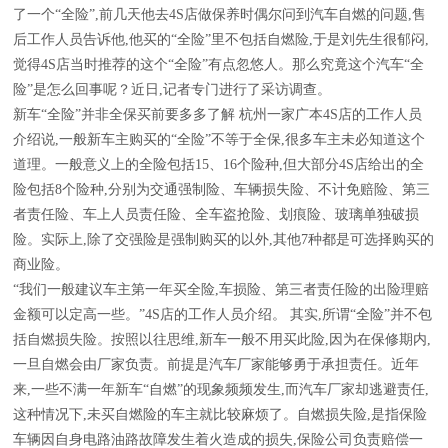
了一个“全险”,前几天他去4S店做保养时偶尔问到汽车自燃的问题,售
后工作人员告诉他,他买的“全险”里不包括自燃险,于是刘先生很郁闷,
觉得4S店当时推荐的这个“全险”有点忽悠人。那么究竟这个汽车“全
险”是怎么回事呢？近日,记者专门进行了采访调查。
新车“全险”并非全保买前要多多了解 杭州一家广本4S店的工作人员
介绍说,一般新车主购买的“全险”不等于全保,很多车主未必知道这个
道理。一般意义上的全险包括15、16个险种,但大部分4S店给出的全
险包括8个险种,分别为交通强制险、车辆损失险、不计免赔险、第三
者责任险、车上人员责任险、全车盗抢险、划痕险、玻璃单独破损
险。实际上,除了交强险是强制购买的以外,其他7种都是可选择购买的
商业险。
“我们一般建议车主第一年买全险,车损险、第三者责任险的出险理赔
金额可以定高一些。”4S店的工作人员介绍。 其实,所谓“全险”并不包
括自燃损失险。按照以往思维,新车一般不用买此险,因为在保修期内,
一旦自燃会由厂家负责。前提是汽车厂家能够勇于承担责任。近年
来,一些不满一年新车“自燃”的现象频频发生,而汽车厂家却逃避责任,
这种情况下,未买自燃险的车主就比较麻烦了。自燃损失险,是指保险
车辆因自身电路油路故障发生着火造成的损失,保险公司负责赔偿一