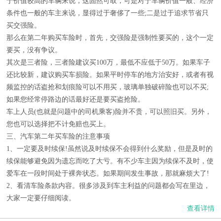
于价值较高的车辆来说，这固然可取，可是对于车辆价值一般、经济
条件也一般的车主来说，显得过于奢侈了一些;二是过于追求节省只
买交强险。
那么在第二年购买车险时，首先，交强险是强制性要买的，这个一定
要买，没有争议。
其次是三者险，三者险建议买100万，最低不应低于50万。如果车子
还比较新，建议购买车损险。如果平时停车的地方治安好，或者有视
频监控的话盗抢和划痕险可以不用买，玻璃单独破碎险也可以不买;
如果您经常停路边的话最好还是要买盗抢险。
车上人员(也就是问题中的司机乘客)险并不贵，可以照旧买。另外，
您也可以选择把不计免赔也买上。
三、汽车第二年买车险的注意事项
1、一定要及时续保!虽然说及时续保不会得到什么奖励，但是及时的
续保能够避免因为遗忘而吃了大亏。有不少车主因为续保不及时，使
爱车在一段时间处于裸奔状态。如果期间发生事故，那就麻烦大了!
2、看清车险条款内容。很多涉及到车主利益的问题都会写在里边，
大家一定要仔细阅读。
查看详情