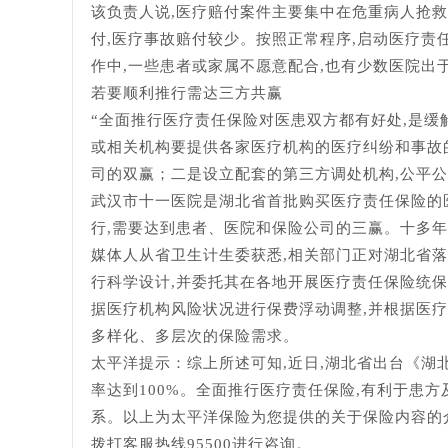
该负责人说,医疗赔付案件主要集中在危重病人抢
付,医疗事故赔付较少。按照正常程序,启动医疗责
作中,一些患者或家属不愿意配合,也有少数医院出
若要顺利推行需达三方共赢
“全面推行医疗责任保险对医患双方都有好处,是缓
或相关机构要提供各家医疗机构的医疗纠纷和事故
司的双赢；二是设立配套的第三方调处机构,公平公
武汉市十一医院是湖北省首批购买医疗责任保险的医
行,需要达到患者、医院和保险公司的三赢。十多年
媒体人从省卫生计生委获悉,相关部门正对湖北省
行科学设计,并委托其在各地开展医疗责任保险统
据医疗机构风险状况进行保费浮动调整,并根据医疗
多样化、多层次的保险需求。
太平洋提示：综上所述可知,近日,湖北省出台《湖北
率达到100%。全面推行医疗责任保险,有利于患
系。以上为太平洋保险为您提供的关于保险内容的介绍,
拨打客服热线95500进行咨询。