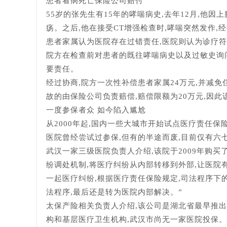
患者看病死亡保险公司赔付
55岁的张先生有15年的哮喘病史,去年12月,他
疡。之后,他在接受CT增强检查时,哮喘突然发作,
患者家属认为医院存在过错责任,医院则认为诊疗符
院方在检查前对患者的既往哮喘病史以及过敏史询
要责任。
经过协商,院方一次性补偿患者家属24万元,并减免
故的由保险公司负责赔偿,赔偿限额为20万元,因此
一度参保者众 如今陷入尴尬
从2000年起,国内一些大城市开始试点医疗责任保
医院曾经尝试过参保,但有的半途而废,目前仅有六
武汉一家三级医院负责人介绍,该院于2009年购
纷调处机制,将医疗纠纷从内部转移到外部,让医院
一起医疗纠纷,根据医疗责任保险规定,司法程序下
法程序,最后还是转为医院内部解决。”
太保产险相关负责人介绍,该公司是湖北省最早推
构和基层医疗卫生机构,武汉市尚无一家医院投保。