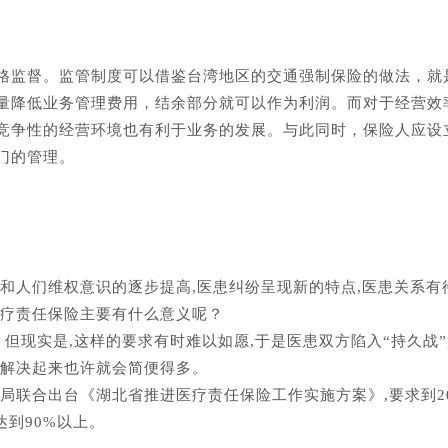
格监督。监管制度可以借鉴台湾地区的交通强制保险的做法，就
量降低业务管理费用，结余部分就可以作为利润。而对于经营效
竞争性的经营环境也有利于业务的发展。与此同时，保险人应设
门的管理。
和人们维权意识的逐步提高,医患纠纷呈现新的特点,医患关系有
医疗责任保险主要有什么意义呢？
但现实是,这样的要求有时难以如愿,于是医患双方陷入“持久战”
题解决起来也许就会简便得多。
局联合出台《湖北省推进医疗责任保险工作实施方案》,要求到20
达到90%以上。