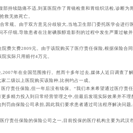
因上腹部持续隐痛不适,到某医院作了胃镜检查和胃组织活检,诊断为
经抢救无效死亡。
合常规。由于双方意见分歧较大,当地卫生部门委托医学会进行医
问不仔细,导致患者在注射碘胺醇造影剂的过程中发生严重过敏并
住院费欠费2809元。由于该院购买了医疗责任保险,根据保险合同
该院实际只用赔付4万元。
险,2007年在全国范围推行。然而十多年过去,媒体人近日调查了
七家二级以上医院购买该险种,比例约占一成。
买了医疗责任保险,但一年后没有续保。“我们本来希望通过医疗责任
有更多精力投入到日常经营管理之中,但最后发现实际效果并不理
的判罚由保险公司承担,因此我们要求患者通过司法程序解决问题
出医疗责任保险的保险公司之一,目前投保的医疗机构主要为武汉