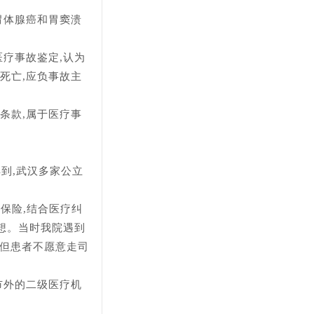
胃体腺癌和胃窦溃
疗事故鉴定,认为
死亡,应负事故主
条款,属于医疗事
解到,武汉多家公立
保险,结合医疗纠
想。当时我院遇到
,但患者不愿意走司
市外的二级医疗机