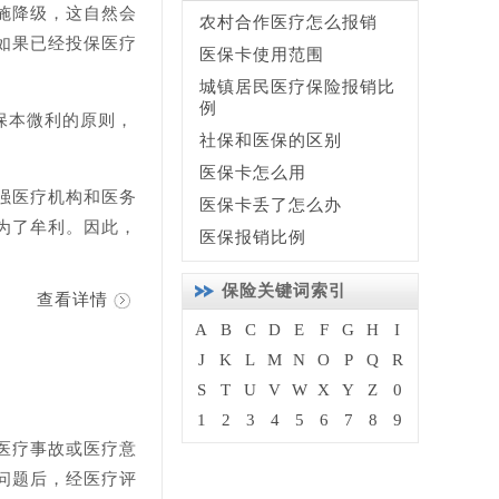
施降级，这自然会
农村合作医疗怎么报销
如果已经投保医疗
医保卡使用范围
城镇居民医疗保险报销比
例
保本微利的原则，
社保和医保的区别
医保卡怎么用
强医疗机构和医务
医保卡丢了怎么办
为了牟利。因此，
医保报销比例
保险关键词索引
查看详情
A
B
C
D
E
F
G
H
I
J
K
L
M
N
O
P
Q
R
S
T
U
V
W
X
Y
Z
0
1
2
3
4
5
6
7
8
9
医疗事故或医疗意
问题后，经医疗评