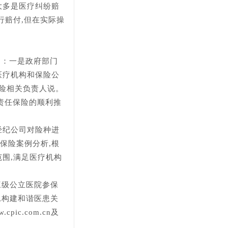
大多是医疗纠纷赔
行赔付,但在实际操
题：一是政府部门
医疗机构和保险公
产险相关负责人说。
责任保险的顺利推
经纪公司对险种进
保险案例分析,根
围,满足医疗机构
三级公立医院参保
,构建和谐医患关
c.com.cn及