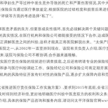
救和孕妇生产等过种中发生意外导致的死亡和严重伤害情况,其中
任保险应当通过医疗事故鉴定,根据医院的过错程度和损害后果进
于评级等方面的考虑选择“私了”。
解医患矛盾的良方,但要形成良性循环,首先必须解决两个关键问
的真实情况,在医疗机构和保险公司都能接受的情况下合作,达成
正调解医患之间的纠纷,这样才能真正将医院解脱出来。”太保
院之一,从2002年一直坚持到现在。该院有关负责人介绍,医疗
来,该院与保险公司不断协调,合作越来越顺畅。
落实医疗责任保险的现状进行调查摸底,之后还将聘请专业的保险
保和参与医疗纠纷调处工作。保险经纪公司和保险公司将定期开展
机构的风险特征开发有针对性的保险产品,逐步扩大保障内容和范
省推进医疗责任保险工作实施方案》,要求到2015年底前,全省
方及时得到经济补偿,更好地明确医疗纠纷中医患双方的权利和义务
具体的保险产品咨询和服务内容,请访问太平洋保险官网www.cpi