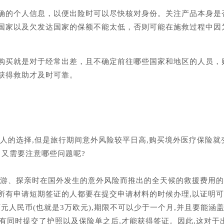
的个人信息，以便出险时可以尽快核对身份。关注产品本身是
国家以及欠发达国家的保额不能太低，否则可能在施救过程中因
买就是对于经常出差，且不确定前往哪些国家和地区的人员，
获得救助才及时可靠。
人的选择,但是旅行期间意外风险较平日高,购买境外医疗保险就
中又需要注意哪些问题呢?
旅游、探亲时在国外发生的意外风险而推出的全天候的救援费用
始,所有申请短期签证的人都要在提交申请材料的时候办理,以证明
元人民币(也就是3万欧元),期限不可以少于一个月,并且要能涵
。只有同时提交了护照以及保险单之后,才能获得签证。因此,这对