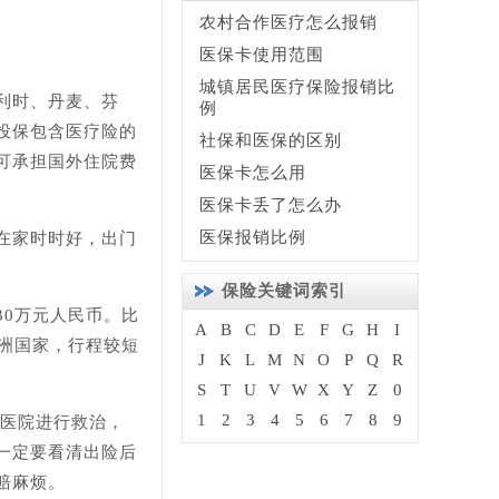
农村合作医疗怎么报销
医保卡使用范围
城镇居民医疗保险报销比
利时、丹麦、芬
例
投保包含医疗险的
社保和医保的区别
可承担国外住院费
医保卡怎么用
医保卡丢了怎么办
医保报销比例
在家时时好，出门
保险关键词索引
0万元人民币。比
A
B
C
D
E
F
G
H
I
洲国家，行程较短
J
K
L
M
N
O
P
Q
R
S
T
U
V
W
X
Y
Z
0
1
2
3
4
5
6
7
8
9
医院进行救治，
一定要看清出险后
赔麻烦。