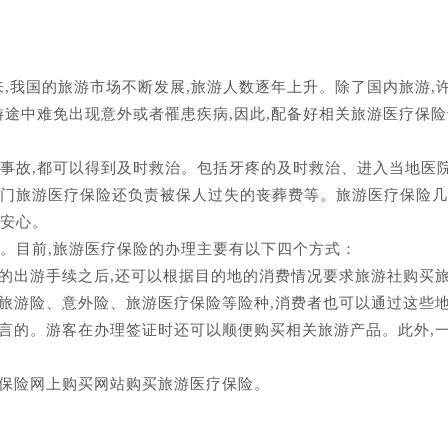
？
来,我国的旅游市场不断发展,旅游人数逐年上升。除了国内旅游,
游途中难免出现意外或者罹患疾病,因此,配备好相关旅游医疗保险
或事故,都可以得到及时救治。包括牙疼的及时救治、进入当地医
部门旅游医疗保险还负责被保人过失的丧葬费等。旅游医疗保险
的安心。
。目前,旅游医疗保险的办理主要有以下四个方式：
要的出游手续之后,还可以根据目的地的消费情况要求旅游社购买
售旅游险、意外险、旅游医疗保险等险种,消费者也可以通过这些
而言的。游客在办理签证时还可以顺便购买相关旅游产品。此外,
的保险网上购买网站购买旅游医疗保险。