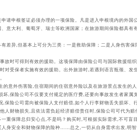
,是申请申根签证必须办理的一项保险。凡是进入申根境内的外国
法国、意大利、葡萄牙、瑞士等欧洲国家；在旅游期间保险都具有
各有差异,但基本上可分为三类：一是救助保障；二是人身伤害保
或事故时可得到有效的援助。这项保障由保险公司与国际救援组织
及时对受保者实施有效的援助。出外旅游时,若遇到语言瓶颈、发
助。
生的意外伤害险,住宿期间的住宿意外险以及在旅游景点发生的
损坏,保险公司不仅要支付规定的医疗费,还要向事故发生者家属
况,保险公司需向被保险人支付赔偿,如个人行李财物丢失损坏、
他人财物损失,且依法需负起经济赔偿责任时,保险公司可代为赔
多一重保障总归安心点,不是吗？购买时,可根据实际需求,不可盲
买人身安全和财物保障的险种……总之,一切从自身需求出发,明