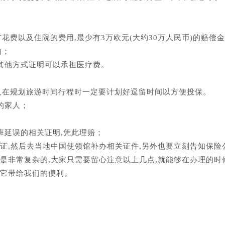
花费以及住院的费用,最少有3万欧元(大约30万人民币)的赔偿
的；
其他方式证明可以承担医疗费。
人在规划旅游时间行程时一定要计划好逗留时间以方便投保。
的家人；
。
班延误的相关证明,凭此理赔；
凭证,然后去当地中国使领馆补办相关证件,另外也要立刻告知保险
是非常复杂的,大家只需要留心注意以上几点,就能够在办理的时
受它带给我们的便利。