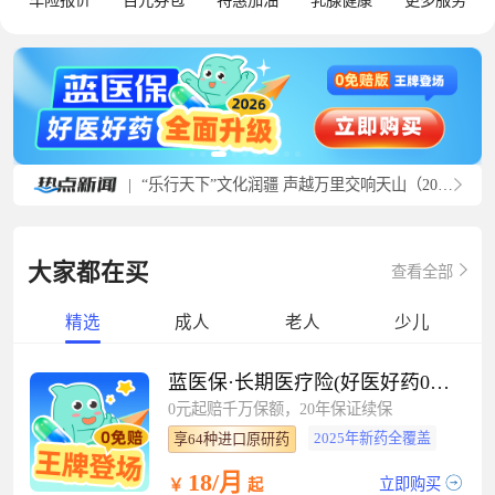
车险报价
百元券包
特惠加油
乳腺健康
更多服务
|
“乐行天下”文化润疆 声越万里交响天山（20260727）
大家都在买
查看全部
精选
成人
老人
少儿
蓝医保·长期医疗险(好医好药0免赔）
0元起赔千万保额，20年保证续保
2025年新药全覆盖
享64种进口原研药
18/月
立即购买
￥
起