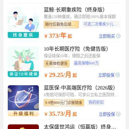
蓝鲸·长期重疾险（终身版）
覆盖120种重疾，确诊即赔100%基本保额
可选二次重疾少儿特疾
赔付后豁免后续保费
373/年
立即购买
￥
起
10年长期医疗险（免健告版）
保证续保10年，理赔之后还能保
最高保障800万
无需体检健告
29.25/月
立即投保
￥
起
蓝医保·中高端医疗险（2026版）
0免赔可保即可赔，可享公立私立医院特需部
购药折扣
9.9抢800元门诊报销金
35.73/月
立即投保
￥
起
太保盛世鸿运（恒赢版）终身寿险（分红型）