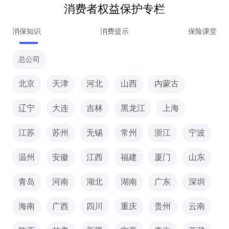
消费者权益保护专栏
消保知识
消费提示
保险课堂
总公司
北京
天津
河北
山西
内蒙古
辽宁
大连
吉林
黑龙江
上海
江苏
苏州
无锡
常州
浙江
宁波
温州
安徽
江西
福建
厦门
山东
青岛
河南
湖北
湖南
广东
深圳
海南
广西
四川
重庆
贵州
云南