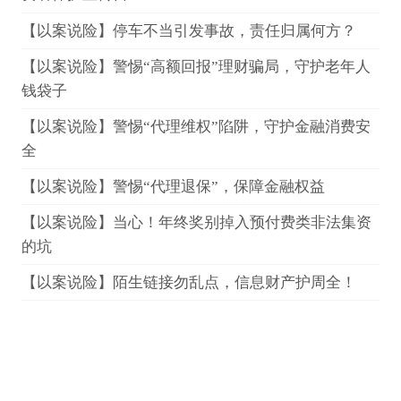
【以案说险】停车不当引发事故，责任归属何方？
【以案说险】警惕“高额回报”理财骗局，守护老年人
钱袋子
【以案说险】警惕“代理维权”陷阱，守护金融消费安
全
【以案说险】警惕“代理退保”，保障金融权益
【以案说险】当心！年终奖别掉入预付费类非法集资
的坑
【以案说险】陌生链接勿乱点，信息财产护周全！
【以案说险】重复投保等于多重保障？
【以案说险】营运车辆发生无责交通事故，停运损失
保险公司需要赔付吗？