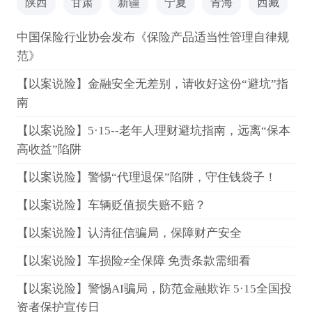
陕西
甘肃
新疆
宁夏
青海
西藏
中国保险行业协会发布《保险产品适当性管理自律规
范》
【以案说险】金融安全无差别，请收好这份“避坑”指
南
【以案说险】5·15--老年人理财避坑指南，远离“保本
高收益”陷阱
【以案说险】警惕“代理退保”陷阱，守住钱袋子！
【以案说险】车辆贬值损失赔不赔？
【以案说险】认清征信骗局，保障财产安全
【以案说险】车损险≠全保障 免责条款需细看
【以案说险】警惕AI骗局，防范金融欺诈 5·15全国投
资者保护宣传日