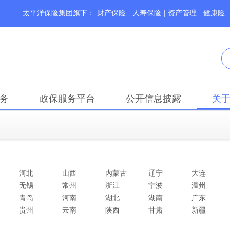
太平洋保险集团旗下：
财产保险
|
人寿保险
|
资产管理
|
健康险
|
务
政保服务平台
公开信息披露
关
河北
山西
内蒙古
辽宁
大连
无锡
常州
浙江
宁波
温州
青岛
河南
湖北
湖南
广东
贵州
云南
陕西
甘肃
新疆