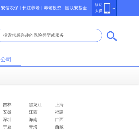
移动
安信农保
|
长江养老
|
养老投资
|
国联安基金
太保
于公司
吉林
黑龙江
上海
安徽
江西
福建
深圳
海南
广西
宁夏
青海
西藏