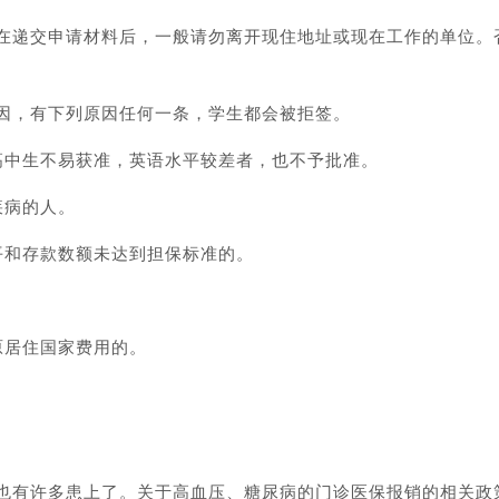
在递交申请材料后，一般请勿离开现住地址或现在工作的单位。
因，有下列原因任何一条，学生都会被拒签。
高中生不易获准，英语水平较差者，也不予批准。
疾病的人。
平和存款数额未达到担保标准的。
。
原居住国家费用的。
也有许多患上了。关于高血压、糖尿病的门诊医保报销的相关政