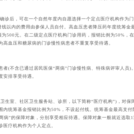
机构确诊后，可在一个自然年度内自愿选择一个定点医疗机构作为
起付线以内的费用由参保人员自付。高血压患者降压药年度统筹金
额为500元。在二级定点医疗机构门诊用药，报销比例为50%，
定为高血压和糖尿病的门诊慢性病患者不重复享受待遇。
患者(不含已通过居民医保“两病”门诊慢性病、特殊病评审人员)
度安排享受待遇。
卫生室、社区卫生服务站、诊所，以下简称“医疗机构”)，对保
围内统筹基金报销比例为50%，不设起付线。统筹基金最高支付
时患有“两病”的保障对象，分别享受相应待遇。保障对象一般就近选取
首诊医疗机构作为个人定点。