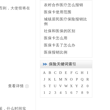
农村合作医疗怎么报销
否则，大使馆将在
医保卡使用范围
城镇居民医疗保险报销比
例
社保和医保的区别
医保卡怎么用
医保卡丢了怎么办
医保报销比例
保险关键词索引
A
B
C
D
E
F
G
H
I
J
K
L
M
N
O
P
Q
R
查看详情
S
T
U
V
W
X
Y
Z
0
1
2
3
4
5
6
7
8
9
策，什么时间实