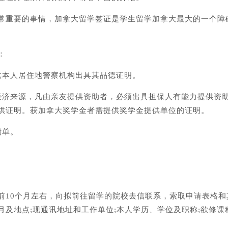
常重要的事情，加拿大留学签证是学生留学加拿大最大的一个障
：
供本人居住地警察机构出具其品德证明。
经济来源，凡由亲友提供资助者，必须出具担保人有能力提供资
供证明。获加拿大奖学金者需提供奖学金提供单位的证明。
绩单。
前10个月左右，向拟前往留学的院校去信联系，索取申请表格和
及地点;现通讯地址和工作单位;本人学历、学位及职称;欲修课