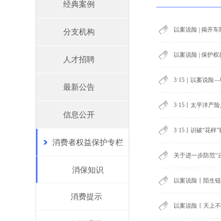
经典案例
以案说险 | 揭开
分支机构
以案说险 | 保护
人才招聘
3·15｜以案说险
最新公告
3·15丨太平洋
信息公开
3·15丨识破“花
消费者权益保护专栏
关于进一步防范“
消保知识
以案说险丨陌生链
消费提示
以案说险丨天上不