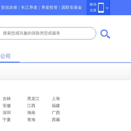
移动
安信农保
|
长江养老
|
养老投资
|
国联安基金
太保
于公司
吉林
黑龙江
上海
安徽
江西
福建
深圳
海南
广西
宁夏
青海
西藏