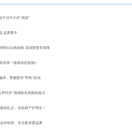
车险不法中介的"画皮"
权益 远离黄牛
—明明白白购保险 清清楚楚享保障
产险反诈班《套路你的套路》
样”骗局，警惕那些“带刺”的花
云养经济”领域欺诈风险的提示
接勿乱点，信息财产护周全！
会掉馅饼，非法集资要远离