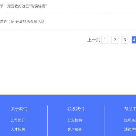
节一定要收好这些“防骗锦囊”
造许可证 开展非法金融活动
上一页
1
2
3
4
关于我们
联系我们
帮助
公司简介
分支机构
隐私条
人才招聘
客户服务
法律声