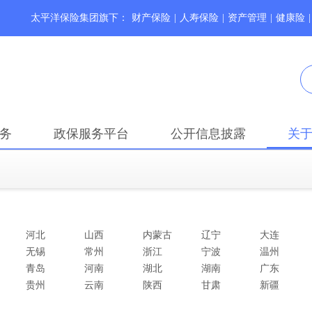
太平洋保险集团旗下：
财产保险
|
人寿保险
|
资产管理
|
健康险
|
务
政保服务平台
公开信息披露
关
河北
山西
内蒙古
辽宁
大连
无锡
常州
浙江
宁波
温州
青岛
河南
湖北
湖南
广东
贵州
云南
陕西
甘肃
新疆